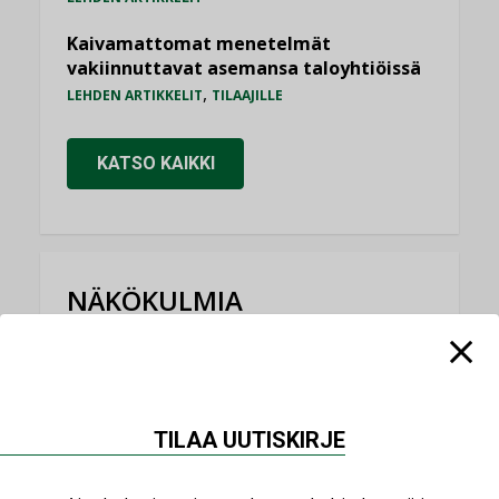
Kaivamattomat menetelmät
vakiinnuttavat asemansa taloyhtiöissä
,
LEHDEN ARTIKKELIT
TILAAJILLE
KATSO KAIKKI
NÄKÖKULMIA
Puheista tekoihin – uusin teknologia
käyttöön kiinteistöissä
KOLUMNI
TILAA UUTISKIRJE
Sähköistäminen säästää euroja
KOLUMNI