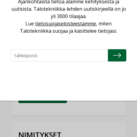
Ajankohtaista tietoa alamme kehityksestä ja
uutisista. Talotekniikka-lehden uutiskirjeellä on jo
Yli miljoona kotia on vailla toimivaa
ilmanvaihtoa
yli 3000 tilaajaa.
Lue
tietosuojaselosteestamme
, miten
KOLUMNI
Talotekniikka suojaa ja käsittelee tietojasi.
Miten varmistetaan EPD-dokumenteista
saatavien tietojen vertailukelpoisuus?
KOLUMNI
Vesi- ja viemärimitoittaminen on
jämähtänyt ajassa paikalleen
MIELIPIDE
KATSO KAIKKI
NIMITYKSET