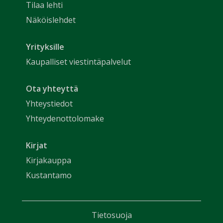
Tilaa lehti
Näköislehdet
Yrityksille
Kaupalliset viestintäpalvelut
Ota yhteyttä
Yhteystiedot
Yhteydenottolomake
Kirjat
Kirjakauppa
Kustantamo
Tietosuoja