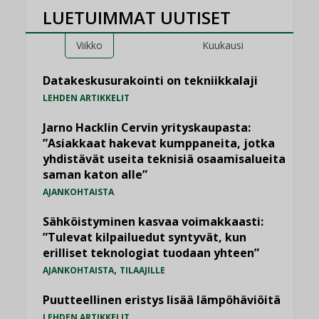
LUETUIMMAT UUTISET
Viikko
Kuukausi
Datakeskusurakointi on tekniikkalaji
LEHDEN ARTIKKELIT
Jarno Hacklin Cervin yrityskaupasta:
”Asiakkaat hakevat kumppaneita, jotka
yhdistävät useita teknisiä osaamisalueita
saman katon alle”
AJANKOHTAISTA
Sähköistyminen kasvaa voimakkaasti:
”Tulevat kilpailuedut syntyvät, kun
erilliset teknologiat tuodaan yhteen”
,
AJANKOHTAISTA
TILAAJILLE
Puutteellinen eristys lisää lämpöhäviöitä
LEHDEN ARTIKKELIT