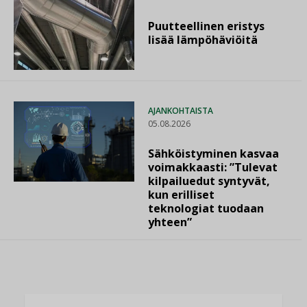
Puutteellinen eristys
lisää lämpöhäviöitä
AJANKOHTAISTA
05.08.2026
Sähköistyminen kasvaa
voimakkaasti: ”Tulevat
kilpailuedut syntyvät,
kun erilliset
teknologiat tuodaan
yhteen”