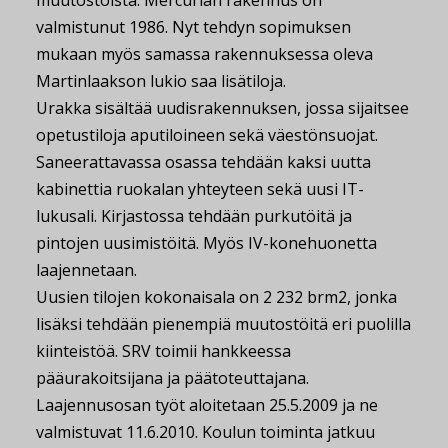
muutostöistä. Mercurian rakennus on
valmistunut 1986. Nyt tehdyn sopimuksen
mukaan myös samassa rakennuksessa oleva
Martinlaakson lukio saa lisätiloja.
Urakka sisältää uudisrakennuksen, jossa sijaitsee
opetustiloja aputiloineen sekä väestönsuojat.
Saneerattavassa osassa tehdään kaksi uutta
kabinettia ruokalan yhteyteen sekä uusi IT-
lukusali. Kirjastossa tehdään purkutöitä ja
pintojen uusimistöitä. Myös IV-konehuonetta
laajennetaan.
Uusien tilojen kokonaisala on 2 232 brm2, jonka
lisäksi tehdään pienempiä muutostöitä eri puolilla
kiinteistöä. SRV toimii hankkeessa
pääurakoitsijana ja päätoteuttajana.
Laajennusosan työt aloitetaan 25.5.2009 ja ne
valmistuvat 11.6.2010. Koulun toiminta jatkuu