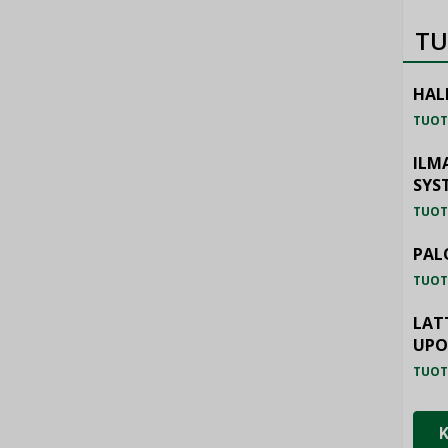
TU
HAL
TUOT
ILM
SYS
TUOT
PAL
TUOT
LAT
UP
TUOT