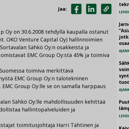
tekn
Jaa:
LEHD
JAA
JAA
KOPIOI
FACEBOOKISSA
LINKEDINISSÄ
LINKKI
Jarn
”As
 Oy on 30.6.2008 tehdyllä kaupalla ostanut
jotk
nt. OKO Venture Capital Oy) hallinnoimien
osaa
ortavalan Sähkö Oy:n osakkeista ja
AJAN
 omistavat EMC Group Oy:stä 45% ja toimiva
Säh
voim
-Suomessa toimiva merkittävä
synt
 myötä EMC Group Oy:n talotekninen
tuo
. EMC Group Oy:lle se on samalla harppaus
AJAN
valan Sähkö Oy:lle mahdollisuuden kehittää
Puut
läm
ollistaa hallintopalveluiden ja
LEHD
tajat toimitusjohtaja Harri Tähtinen ja
Kai