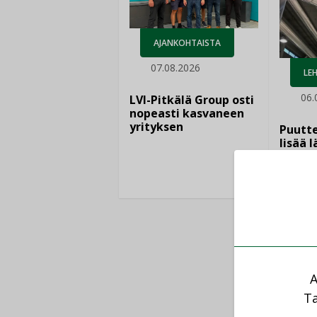
AJANKOHTAISTA
07.08.2026
LEH
06.
LVI-Pitkälä Group osti
nopeasti kasvaneen
yrityksen
Puutte
lisää 
A
Ta