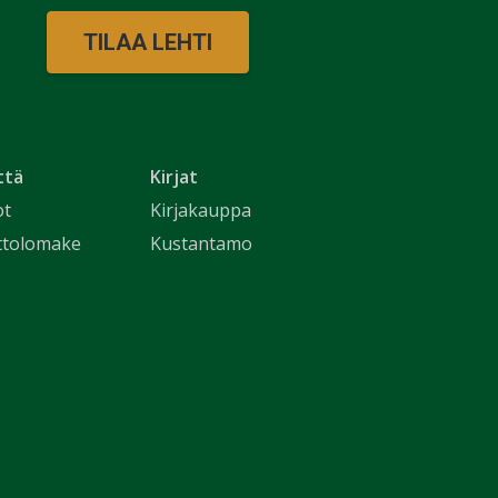
TILAA LEHTI
ttä
Kirjat
ot
Kirjakauppa
ttolomake
Kustantamo