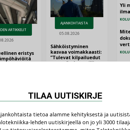
Yli 
ilm
KOLU
AJANKOHTAISTA
DEN ARTIKKELIT
Mite
05.08.2026
doku
08.2026
vert
Sähköistyminen
kasvaa voimakkaasti:
KOLU
ellinen eristys
”Tulevat kilpailuedut
lämpöhäviöitä
syntyvät, kun erilliset
Vesi
teknologiat tuodaan
jämä
yhteen”
MIELI
TILAA UUTISKIRJE
jankohtaista tietoa alamme kehityksestä ja uutisist
lotekniikka-lehden uutiskirjeellä on jo yli 3000 tilaaj