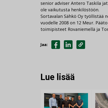
senior adviser Antero Taskila jat
ole vaikutusta henkilöstöön.
Sortavalan Sähkö Oy työllistää no
vuodelle 2008 on 12 Meur. Pääto
toimipisteet Rovaniemellä ja To
Jaa:
JAA
JAA
KOPIOI
FACEBOOKISSA
LINKEDINISSÄ
LINKKI
Lue lisää