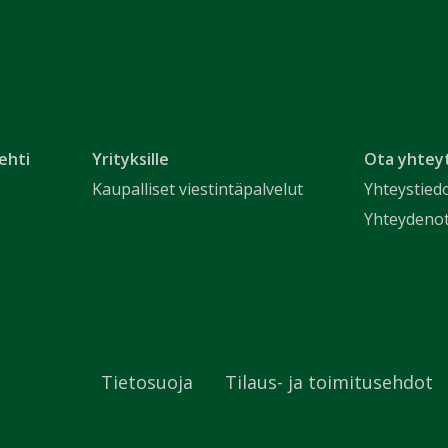
ehti
Yrityksille
Ota yhtey
Kaupalliset viestintäpalvelut
Yhteystied
Yhteydeno
Tietosuoja
Tilaus- ja toimitusehdot