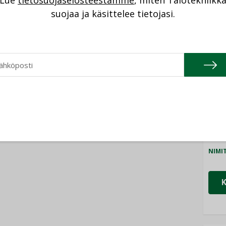
Lue
tietosuojaselosteestamme
, miten Talotekniikk
NI
suojaa ja käsittelee tietojasi.
Cons
NIMI
Refa
NIMI
Gra
NIMI
Schn
NIMI