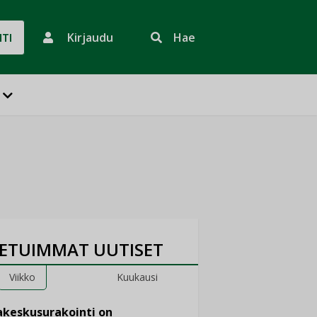
Kirjaudu
Hae
HTI
ETUIMMAT UUTISET
Viikko
Kuukausi
keskusurakointi on