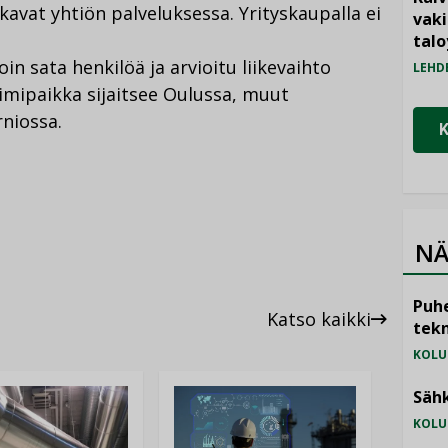
kavat yhtiön palveluksessa. Yrityskaupalla ei
vak
talo
in sata henkilöä ja arvioitu liikevaihto
LEHD
imipaikka sijaitsee Oulussa, muut
rniossa.
NÄ
Puhe
Katso kaikki
tekn
KOLU
Sähk
KOLU