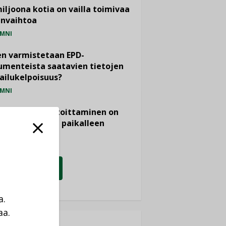
miljoona kotia on vailla toimivaa
anvaihtoa
MNI
n varmistetaan EPD-
menteista saatavien tietojen
ailukelpoisuus?
MNI
- ja viemärimitoittaminen on
htänyt ajassa paikalleen
PIDE
KATSO KAIKKI
a.
aa.