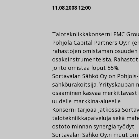
11.08.2008 12:00
Talotekniikkakonserni EMC Group
Pohjola Capital Partners Oy:n (e
rahastojen omistaman osuuden S
osakeinstrumenteista. Rahastot
johto omistaa loput 55%.
Sortavalan Sähkö Oy on Pohjois
sähköurakoitsija. Yrityskaupan
osaaminen kasvaa merkittävästi
uudelle markkina-alueelle.
Konserni tarjoaa jatkossa Sorta
talotekniikkapalveluja sekä mahd
ostotoiminnan synergiahyödyt.
Sortavalan Sähkö Oy:n muut omis