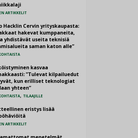
iikkalaji
EN ARTIKKELIT
o Hacklin Cervin yrityskaupasta:
iakkaat hakevat kumppaneita,
a yhdistävät useita teknisiä
misalueita saman katon alle”
KOHTAISTA
köistyminen kasvaa
akkaasti: ”Tulevat kilpailuedut
yvät, kun erilliset teknologiat
daan yhteen”
,
KOHTAISTA
TILAAJILLE
teellinen eristys lisää
pöhäviöitä
EN ARTIKKELIT
vamattomat menetelmät