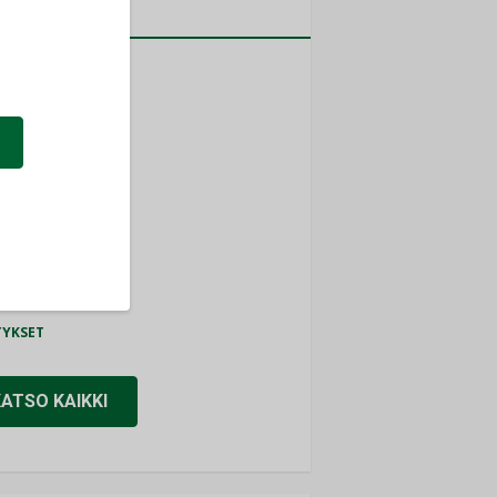
a
MITYKSET
ti
TYKSET
ir
TYKSET
nlund Oy
TYKSET
eider Electric
TYKSET
KATSO KAIKKI