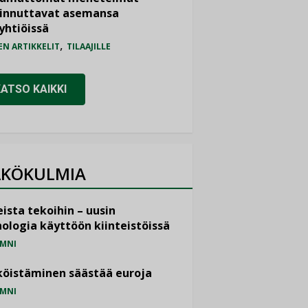
iinnuttavat asemansa
yhtiöissä
,
EN ARTIKKELIT
TILAAJILLE
KATSO KAIKKI
KÖKULMIA
ista tekoihin – uusin
ologia käyttöön kiinteistöissä
MNI
öistäminen säästää euroja
MNI