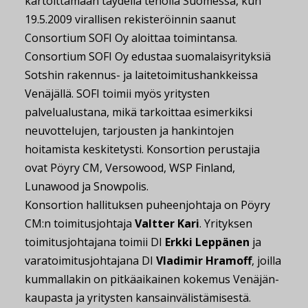
kartoittamaan täydellä teholla Suomessa, kun
19.5.2009 virallisen rekisteröinnin saanut
Consortium SOFI Oy aloittaa toimintansa.
Consortium SOFI Oy edustaa suomalaisyrityksiä
Sotshin rakennus- ja laitetoimitushankkeissa
Venäjällä. SOFI toimii myös yritysten
palvelualustana, mikä tarkoittaa esimerkiksi
neuvottelujen, tarjousten ja hankintojen
hoitamista keskitetysti. Konsortion perustajia
ovat Pöyry CM, Versowood, WSP Finland,
Lunawood ja Snowpolis.
Konsortion hallituksen puheenjohtaja on Pöyry
CM:n toimitusjohtaja
Valtter Kari
. Yrityksen
toimitusjohtajana toimii DI
Erkki Leppänen
ja
varatoimitusjohtajana DI
Vladimir Hramoff
, joilla
kummallakin on pitkäaikainen kokemus Venäjän-
kaupasta ja yritysten kansainvälistämisestä.