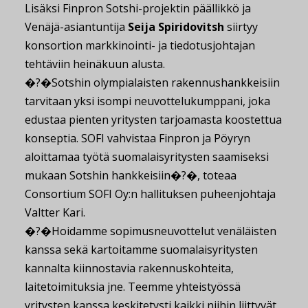
Lisäksi Finpron Sotshi-projektin päällikkö ja
Venäjä-asiantuntija
Seija Spiridovitsh
siirtyy
konsortion markkinointi- ja tiedotusjohtajan
tehtäviin heinäkuun alusta.
�?�Sotshin olympialaisten rakennushankkeisiin
tarvitaan yksi isompi neuvottelukumppani, joka
edustaa pienten yritysten tarjoamasta koostettua
konseptia. SOFI vahvistaa Finpron ja Pöyryn
aloittamaa työtä suomalaisyritysten saamiseksi
mukaan Sotshin hankkeisiin�?�, toteaa
Consortium SOFI Oy:n hallituksen puheenjohtaja
Valtter Kari.
�?�Hoidamme sopimusneuvottelut venäläisten
kanssa sekä kartoitamme suomalaisyritysten
kannalta kiinnostavia rakennuskohteita,
laitetoimituksia jne. Teemme yhteistyössä
yritysten kanssa keskitetysti kaikki niihin liittyvät