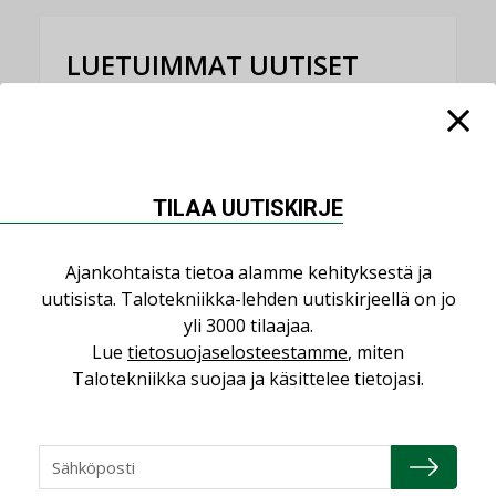
LUETUIMMAT UUTISET
Viikko
Kuukausi
Datakeskusurakointi on tekniikkalaji
LEHDEN ARTIKKELIT
TILAA UUTISKIRJE
Jarno Hacklin Cervin yrityskaupasta:
”Asiakkaat hakevat kumppaneita, jotka
Ajankohtaista tietoa alamme kehityksestä ja
yhdistävät useita teknisiä osaamisalueita
uutisista. Talotekniikka-lehden uutiskirjeellä on jo
saman katon alle”
yli 3000 tilaajaa.
AJANKOHTAISTA
Lue
tietosuojaselosteestamme
, miten
Talotekniikka suojaa ja käsittelee tietojasi.
Sähköistyminen kasvaa voimakkaasti:
”Tulevat kilpailuedut syntyvät, kun
erilliset teknologiat tuodaan yhteen”
,
AJANKOHTAISTA
TILAAJILLE