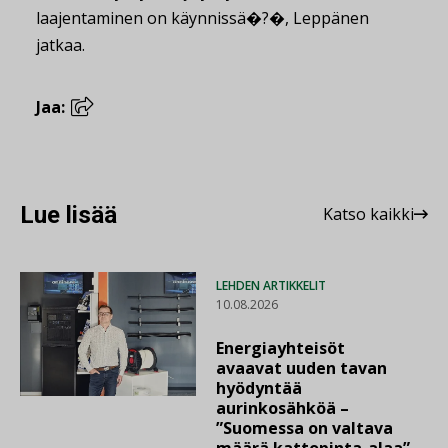
laajentaminen on käynnissä�?�, Leppänen
jatkaa.
Jaa:
Lue lisää
Katso kaikki
LEHDEN ARTIKKELIT
10.08.2026
Energiayhteisöt
avaavat uuden tavan
hyödyntää
aurinkosähköä –
”Suomessa on valtava