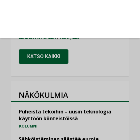
Puutteellinen eristys lisää lämpöhäviöitä
LEHDEN ARTIKKELIT
Kaivamattomat menetelmät
vakiinnuttavat asemansa taloyhtiöissä
,
LEHDEN ARTIKKELIT
TILAAJILLE
KATSO KAIKKI
NÄKÖKULMIA
Puheista tekoihin – uusin teknologia
käyttöön kiinteistöissä
KOLUMNI
Sähköistäminen säästää euroja