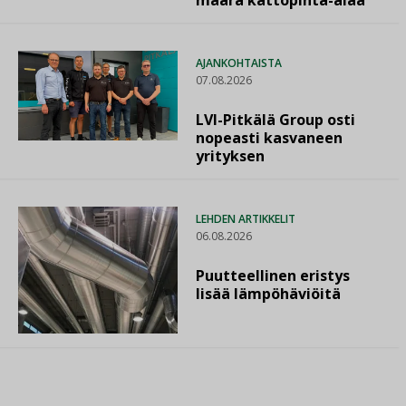
määrä kattopinta-alaa”
AJANKOHTAISTA
07.08.2026
LVI-Pitkälä Group osti
nopeasti kasvaneen
yrityksen
LEHDEN ARTIKKELIT
06.08.2026
Puutteellinen eristys
lisää lämpöhäviöitä