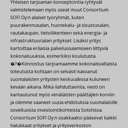
Yhteisen tarjoaman konseptointia ryhtyvät
valmistelemaan myös useat muut Consortium
SOFI Oy:n alaiset työryhmät, kuten
puurakennusalan, huonekalu- ja sisustusalan,
rautakaupan, tietoliikenteen sekä energia- ja
infrastruktuurialan yritykset. Lisäksi yritys
kartoittaa erilaisia palveluosaamiseen liittyviä
kokonaisuuksia, esimerkiksi koulutusta.
�?�Kiinnostus tarjoamaamme kokonaisvaltaista
toteutusta kohtaan on selvästi kasvanut
suomalaisten yritysten keskuudessa kuluneen
kevään aikana. Mikä ilahduttavinta, viesti on
kantautunut myös venäläisten päättäjien korviin
ja olemme saaneet uusia ehdotuksia suomalaisille
soveltuvista investointikohteista Sotshissa.
Consortium SOFI Oy:n osakkaaksi pääsevat kaikki
halukkaat yritykset ja yritysverkoston