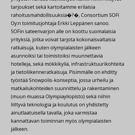
tarjoukset sekä kartoitamme erilaisia
rahoitusmahdollisuuksia�?�, Consortium SOFI
Oy:n toimitusjohtaja Erkki Leppänen sanoo.
SOFin sateenvarjon alle on koottu suomalaisia
yrityksiä, jotka voivat tarjota kokonaisvaltaisia
ratkaisuja, kuten olympialaisten jälkeen
asunnoiksi tai toimistoiksi muunnettavia
hotelleja, sekä mökkikyliä, infrastruktuurikohteita
ja tietoliikenneratkaisuja. Pisimmälle on ehditty
työstää Snowpolis-konseptia, jossa urheilu ja
matkailukohteiden suunnittelu ja rakentaminen
(muun muassa Olympiayliopisto) sekä niihin
liittyvä teknologia ja koulutus on yhdistetty
ainutlaatuisella tavalla, joka varmistaa
kannattavan toiminnan myös olympialaisten
jälkeen.