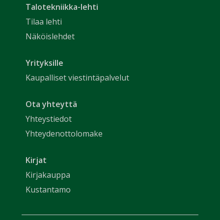
Talotekniikka-lehti
Tilaa lehti
Näköislehdet
Yrityksille
Kaupalliset viestintäpalvelut
Ota yhteyttä
Yhteystiedot
Yhteydenottolomake
Kirjat
Kirjakauppa
Kustantamo