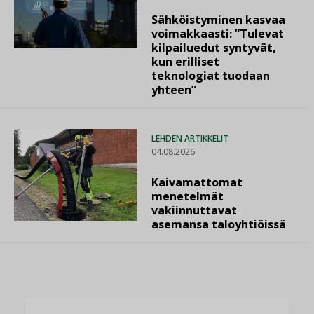
Sähköistyminen kasvaa
voimakkaasti: ”Tulevat
kilpailuedut syntyvät,
kun erilliset
teknologiat tuodaan
yhteen”
LEHDEN ARTIKKELIT
04.08.2026
Kaivamattomat
menetelmät
vakiinnuttavat
asemansa taloyhtiöissä