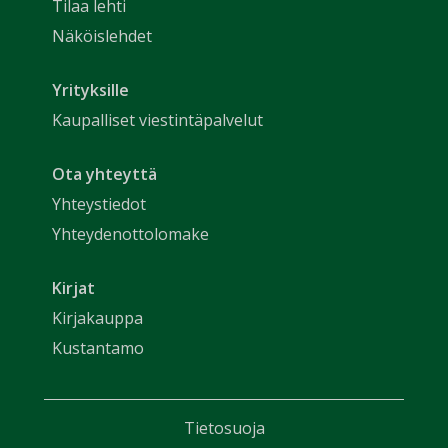
Tilaa lehti
Näköislehdet
Yrityksille
Kaupalliset viestintäpalvelut
Ota yhteyttä
Yhteystiedot
Yhteydenottolomake
Kirjat
Kirjakauppa
Kustantamo
Tietosuoja