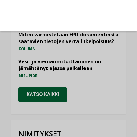
Yli miljoona kotia on vailla toimivaa
ilmanvaihtoa
KOLUMNI
Miten varmistetaan EPD-dokumenteista
saatavien tietojen vertailukelpoisuus?
KOLUMNI
Vesi- ja viemärimitoittaminen on
jämähtänyt ajassa paikalleen
MIELIPIDE
KATSO KAIKKI
NIMITYKSET