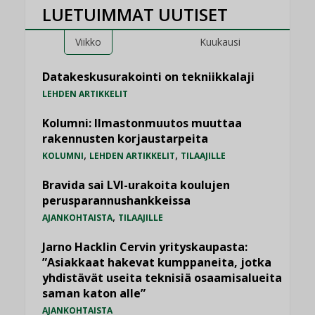
LUETUIMMAT UUTISET
Viikko
Kuukausi
Datakeskusurakointi on tekniikkalaji
LEHDEN ARTIKKELIT
Kolumni: Ilmastonmuutos muuttaa
rakennusten korjaustarpeita
,
,
KOLUMNI
LEHDEN ARTIKKELIT
TILAAJILLE
Bravida sai LVI-urakoita koulujen
perusparannushankkeissa
,
AJANKOHTAISTA
TILAAJILLE
Jarno Hacklin Cervin yrityskaupasta:
”Asiakkaat hakevat kumppaneita, jotka
yhdistävät useita teknisiä osaamisalueita
saman katon alle”
AJANKOHTAISTA