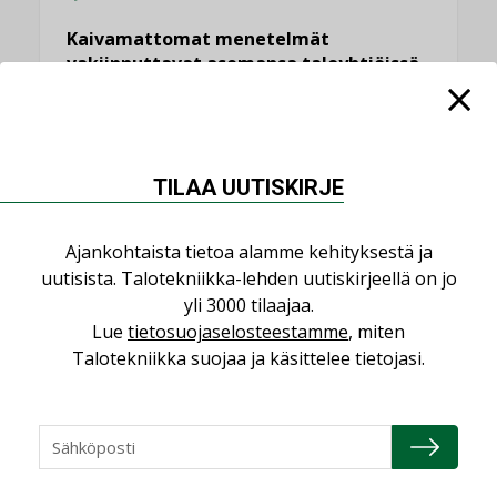
Kaivamattomat menetelmät
vakiinnuttavat asemansa taloyhtiöissä
,
LEHDEN ARTIKKELIT
TILAAJILLE
KATSO KAIKKI
TILAA UUTISKIRJE
Ajankohtaista tietoa alamme kehityksestä ja
uutisista. Talotekniikka-lehden uutiskirjeellä on jo
NÄKÖKULMIA
yli 3000 tilaajaa.
Lue
tietosuojaselosteestamme
, miten
Puheista tekoihin – uusin teknologia
Talotekniikka suojaa ja käsittelee tietojasi.
käyttöön kiinteistöissä
KOLUMNI
Sähköistäminen säästää euroja
KOLUMNI