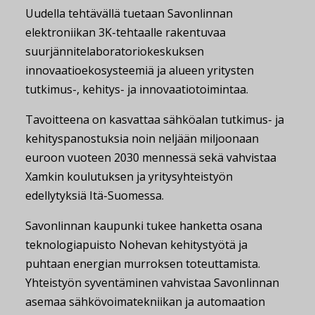
Uudella tehtävällä tuetaan Savonlinnan
elektroniikan 3K-tehtaalle rakentuvaa
suurjännitelaboratoriokeskuksen
innovaatioekosysteemiä ja alueen yritysten
tutkimus-, kehitys- ja innovaatiotoimintaa.
Tavoitteena on kasvattaa sähköalan tutkimus- ja
kehityspanostuksia noin neljään miljoonaan
euroon vuoteen 2030 mennessä sekä vahvistaa
Xamkin koulutuksen ja yritysyhteistyön
edellytyksiä Itä-Suomessa.
Savonlinnan kaupunki tukee hanketta osana
teknologiapuisto Nohevan kehitystyötä ja
puhtaan energian murroksen toteuttamista.
Yhteistyön syventäminen vahvistaa Savonlinnan
asemaa sähkövoimatekniikan ja automaation