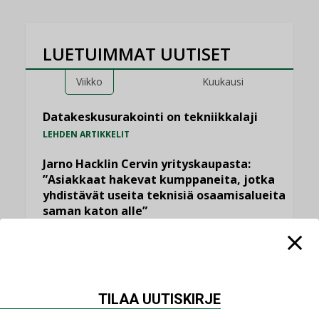
LUETUIMMAT UUTISET
Viikko
Kuukausi
Datakeskusurakointi on tekniikkalaji
LEHDEN ARTIKKELIT
Jarno Hacklin Cervin yrityskaupasta:
”Asiakkaat hakevat kumppaneita, jotka
yhdistävät useita teknisiä osaamisalueita
saman katon alle”
AJANKOHTAISTA
Sähköistyminen kasvaa voimakkaasti:
”Tulevat kilpailuedut syntyvät, kun
erilliset teknologiat tuodaan yhteen”
TILAA UUTISKIRJE
,
AJANKOHTAISTA
TILAAJILLE