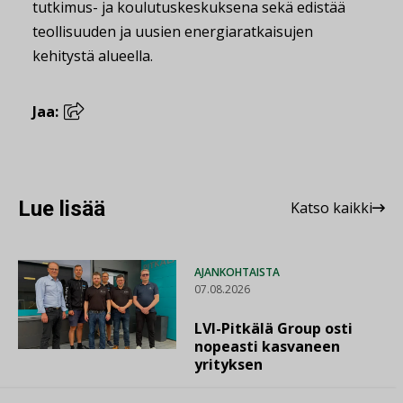
tutkimus- ja koulutuskeskuksena sekä edistää
teollisuuden ja uusien energiaratkaisujen
kehitystä alueella.
Jaa:
Lue lisää
Katso kaikki
AJANKOHTAISTA
07.08.2026
LVI-Pitkälä Group osti
nopeasti kasvaneen
yrityksen