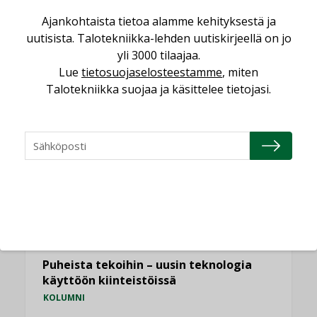
Puutteellinen eristys lisää lämpöhäviöitä
Ajankohtaista tietoa alamme kehityksestä ja
LEHDEN ARTIKKELIT
uutisista. Talotekniikka-lehden uutiskirjeellä on jo
yli 3000 tilaajaa.
Kaivamattomat menetelmät
Lue
tietosuojaselosteestamme
, miten
vakiinnuttavat asemansa taloyhtiöissä
Talotekniikka suojaa ja käsittelee tietojasi.
,
LEHDEN ARTIKKELIT
TILAAJILLE
KATSO KAIKKI
NÄKÖKULMIA
Puheista tekoihin – uusin teknologia
käyttöön kiinteistöissä
KOLUMNI