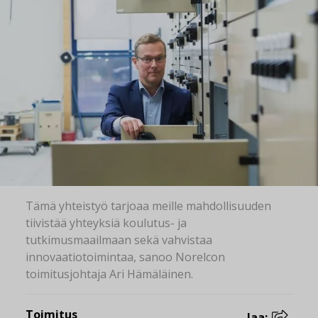
Tämä yhteistyö tarjoaa meille mahdollisuuden
tiivistää yhteyksiä koulutus- ja
tutkimusmaailmaan sekä vahvistaa
innovaatiotoimintaa, sanoo Norelcon
toimitusjohtaja Ari Hämäläinen.
Toimitus
Jaa: