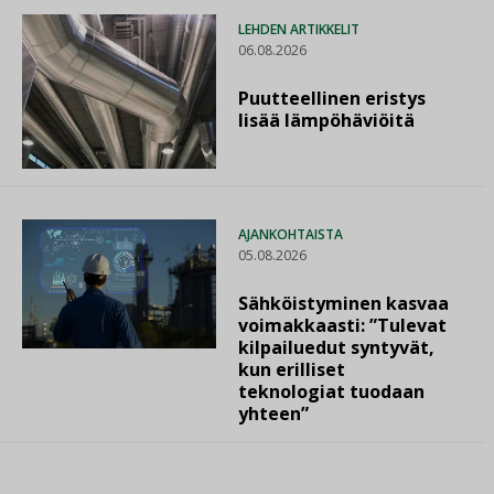
LEHDEN ARTIKKELIT
06.08.2026
Puutteellinen eristys
lisää lämpöhäviöitä
AJANKOHTAISTA
05.08.2026
Sähköistyminen kasvaa
voimakkaasti: ”Tulevat
kilpailuedut syntyvät,
kun erilliset
teknologiat tuodaan
yhteen”