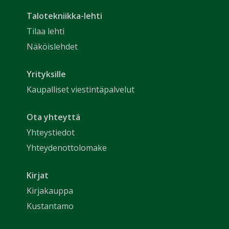
Talotekniikka-lehti
Tilaa lehti
Näköislehdet
Yrityksille
Kaupalliset viestintäpalvelut
Ota yhteyttä
Yhteystiedot
Yhteydenottolomake
Kirjat
Kirjakauppa
Kustantamo