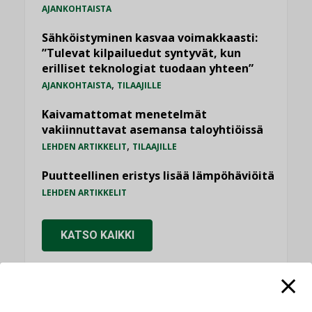
AJANKOHTAISTA
Sähköistyminen kasvaa voimakkaasti:
”Tulevat kilpailuedut syntyvät, kun
erilliset teknologiat tuodaan yhteen”
,
AJANKOHTAISTA
TILAAJILLE
Kaivamattomat menetelmät
vakiinnuttavat asemansa taloyhtiöissä
,
LEHDEN ARTIKKELIT
TILAAJILLE
Puutteellinen eristys lisää lämpöhäviöitä
LEHDEN ARTIKKELIT
KATSO KAIKKI