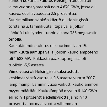
sähkön kokonaiskulutus Helsingin alueella oli
viime vuonna yhteensä noin 4 670 GWh, jossa oli
kasvua edellisvuodesta 2,5 prosenttia.
Suurimmillaan sähkön käyttö oli Helsingissä
torstaina 3. tammikuuta iltapäivällä, jolloin
sähköä kului yhden tunnin aikana 783 megawatin
teholla.
Kaukolämmön kulutus oli suurimmillaan 15.
helmikuuta aamupäivällä, jolloin kaukolämpöteho
oli 1 688 MW. Pakkasta pääkaupungissa oli
tuolloin -5,5 astetta.
Viime vuosi oli Helsingissä kaksi astetta
keskimääräistä vuotta ja 0,6 astetta vuotta 2007
lämpimämpi. Lämmin vuosi vaikutti kaukolämmön
myyntimäärään. Kaukolämpöä myytiin 6 140 GWh
eli noin 4 prosenttia edellisvuotta ja noin 10
prosenttia normaalivuotta vähemmän.