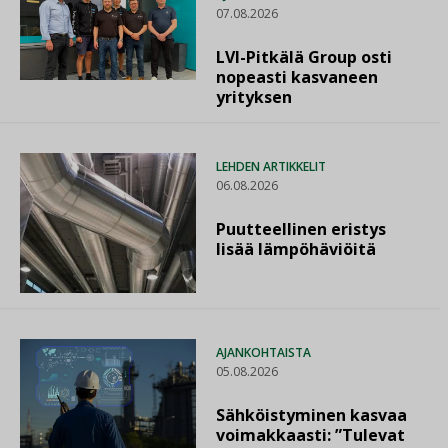
07.08.2026
LVI-Pitkälä Group osti
nopeasti kasvaneen
yrityksen
LEHDEN ARTIKKELIT
06.08.2026
Puutteellinen eristys
lisää lämpöhäviöitä
AJANKOHTAISTA
05.08.2026
Sähköistyminen kasvaa
voimakkaasti: ”Tulevat