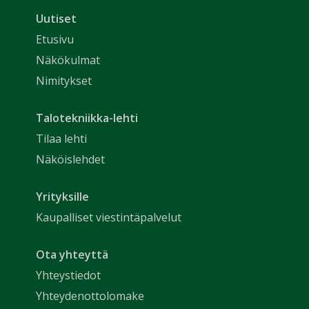
Uutiset
Etusivu
Näkökulmat
Nimitykset
Talotekniikka-lehti
Tilaa lehti
Näköislehdet
Yrityksille
Kaupalliset viestintäpalvelut
Ota yhteyttä
Yhteystiedot
Yhteydenottolomake