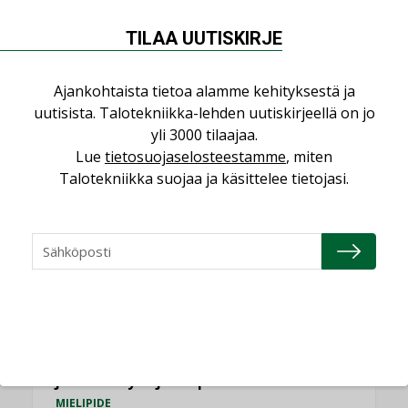
NÄKÖKULMIA
TILAA UUTISKIRJE
Puheista tekoihin – uusin teknologia
käyttöön kiinteistöissä
Ajankohtaista tietoa alamme kehityksestä ja
KOLUMNI
uutisista. Talotekniikka-lehden uutiskirjeellä on jo
yli 3000 tilaajaa.
Sähköistäminen säästää euroja
Lue
tietosuojaselosteestamme
, miten
KOLUMNI
Talotekniikka suojaa ja käsittelee tietojasi.
Yli miljoona kotia on vailla toimivaa
ilmanvaihtoa
KOLUMNI
Miten varmistetaan EPD-dokumenteista
saatavien tietojen vertailukelpoisuus?
KOLUMNI
Vesi- ja viemärimitoittaminen on
jämähtänyt ajassa paikalleen
MIELIPIDE