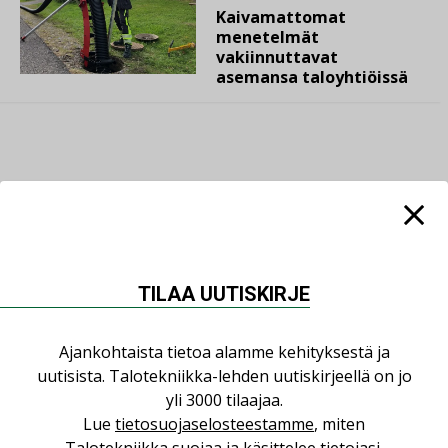
Kaivamattomat
menetelmät
vakiinnuttavat
asemansa taloyhtiöissä
LUETUIMMAT UUTISET
Viikko
Kuukausi
TILAA UUTISKIRJE
Datakeskusurakointi on tekniikkalaji
LEHDEN ARTIKKELIT
Ajankohtaista tietoa alamme kehityksestä ja
uutisista. Talotekniikka-lehden uutiskirjeellä on jo
Jarno Hacklin Cervin yrityskaupasta:
yli 3000 tilaajaa.
”Asiakkaat hakevat kumppaneita, jotka
Lue
tietosuojaselosteestamme
, miten
yhdistävät useita teknisiä osaamisalueita
saman katon alle”
Talotekniikka suojaa ja käsittelee tietojasi.