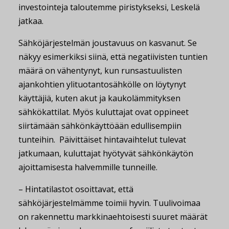
investointeja taloutemme piristykseksi, Leskelä
jatkaa.
Sähköjärjestelmän joustavuus on kasvanut. Se
näkyy esimerkiksi siinä, että negatiivisten tuntien
määrä on vähentynyt, kun runsastuulisten
ajankohtien ylituotantosähkölle on löytynyt
käyttäjiä, kuten akut ja kaukolämmityksen
sähkökattilat. Myös kuluttajat ovat oppineet
siirtämään sähkönkäyttöään edullisempiin
tunteihin. Päivittäiset hintavaihtelut tulevat
jatkumaan, kuluttajat hyötyvät sähkönkäytön
ajoittamisesta halvemmille tunneille.
– Hintatilastot osoittavat, että
sähköjärjestelmämme toimii hyvin. Tuulivoimaa
on rakennettu markkinaehtoisesti suuret määrät