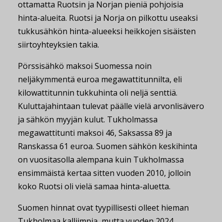
ottamatta Ruotsin ja Norjan pieniä pohjoisia
hinta-alueita. Ruotsi ja Norja on pilkottu useaksi
tukkusähkön hinta-alueeksi heikkojen sisäisten
siirtoyhteyksien takia.
Pörssisähkö maksoi Suomessa noin
neljäkymmentä euroa megawattitunnilta, eli
kilowattitunnin tukkuhinta oli neljä senttiä.
Kuluttajahintaan tulevat päälle vielä arvonlisävero
ja sähkön myyjän kulut. Tukholmassa
megawattitunti maksoi 46, Saksassa 89 ja
Ranskassa 61 euroa. Suomen sähkön keskihinta
on vuositasolla alempana kuin Tukholmassa
ensimmäistä kertaa sitten vuoden 2010, jolloin
koko Ruotsi oli vielä samaa hinta-aluetta.
Suomen hinnat ovat tyypillisesti olleet hieman
Tukholmaa kalliimpia, mutta vuoden 2024