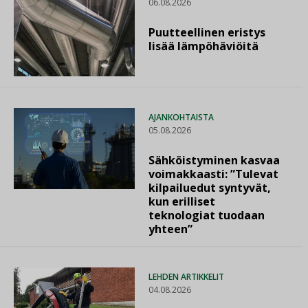
06.08.2026
Puutteellinen eristys
lisää lämpöhäviöitä
AJANKOHTAISTA
05.08.2026
Sähköistyminen kasvaa
voimakkaasti: ”Tulevat
kilpailuedut syntyvät,
kun erilliset
teknologiat tuodaan
yhteen”
LEHDEN ARTIKKELIT
04.08.2026