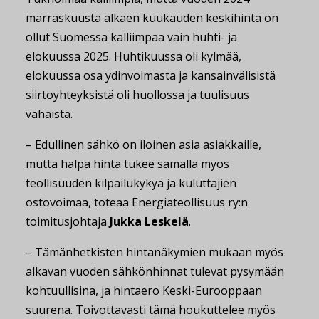
marraskuusta alkaen kuukauden keskihinta on
ollut Suomessa kalliimpaa vain huhti- ja
elokuussa 2025. Huhtikuussa oli kylmää,
elokuussa osa ydinvoimasta ja kansainvälisistä
siirtoyhteyksistä oli huollossa ja tuulisuus
vähäistä.
– Edullinen sähkö on iloinen asia asiakkaille,
mutta halpa hinta tukee samalla myös
teollisuuden kilpailukykyä ja kuluttajien
ostovoimaa, toteaa Energiateollisuus ry:n
toimitusjohtaja
Jukka Leskelä
.
– Tämänhetkisten hintanäkymien mukaan myös
alkavan vuoden sähkönhinnat tulevat pysymään
kohtuullisina, ja hintaero Keski-Eurooppaan
suurena. Toivottavasti tämä houkuttelee myös