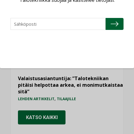
AJANKOHTAISTA
Sähköistyminen kasvaa voimakkaasti:
”Tulevat kilpailuedut syntyvät, kun
erilliset teknologiat tuodaan yhteen”
,
AJANKOHTAISTA
TILAAJILLE
Kaivamattomat menetelmät
vakiinnuttavat asemansa taloyhtiöissä
,
LEHDEN ARTIKKELIT
TILAAJILLE
Valaistusasiantuntija: ”Talotekniikan
pitäisi helpottaa arkea, ei monimutkaistaa
sitä”
,
LEHDEN ARTIKKELIT
TILAAJILLE
KATSO KAIKKI