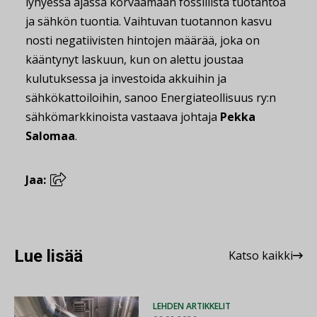
lyhyessä ajassa korvaamaan fossiilista tuotantoa
ja sähkön tuontia. Vaihtuvan tuotannon kasvu
nosti negatiivisten hintojen määrää, joka on
kääntynyt laskuun, kun on alettu joustaa
kulutuksessa ja investoida akkuihin ja
sähkökattoiloihin, sanoo Energiateollisuus ry:n
sähkömarkkinoista vastaava johtaja
Pekka
Salomaa
.
Jaa:
Lue lisää
Katso kaikki
LEHDEN ARTIKKELIT