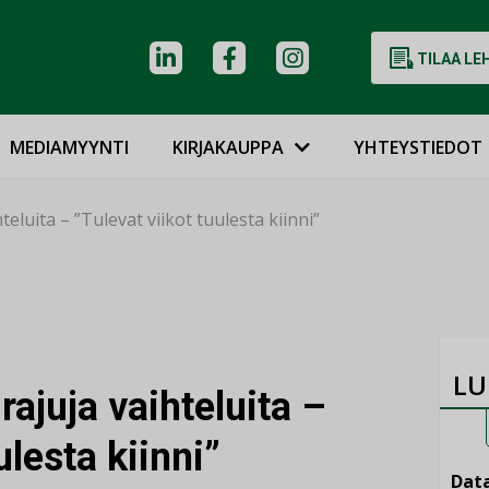
TILAA LE
MEDIAMYYNTI
KIRJAKAUPPA
YHTEYSTIEDOT
eluita – ”Tulevat viikot tuulesta kiinni”
LU
ajuja vaihteluita –
ulesta kiinni”
Data