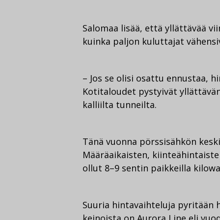
Salomaa lisää, että yllättävää vi
kuinka paljon kuluttajat vähens
– Jos se olisi osattu ennustaa, hi
Kotitaloudet pystyivät yllättäv
kalliilta tunneilta.
Tänä vuonna pörssisähkön keskim
Määräaikaisten, kiinteähintais
ollut 8–9 sentin paikkeilla kilo
Suuria hintavaihteluja pyritään 
keinoista on Aurora Line eli vu