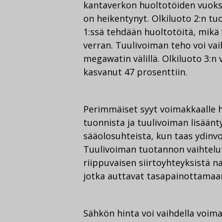
kantaverkon huoltotöiden vuoksi
on heikentynyt. Olkiluoto 2:n tu
1:ssä tehdään huoltotöitä, mik
verran. Tuulivoiman teho voi vai
megawatin välillä. Olkiluoto 3:
kasvanut 47 prosenttiin.
Perimmäiset syyt voimakkaalle h
tuonnista ja tuulivoiman lisään
sääolosuhteista, kun taas ydinv
Tuulivoiman tuotannon vaihtelu
riippuvaisen siirtoyhteyksistä n
jotka auttavat tasapainottamaa
Sähkön hinta voi vaihdella voim