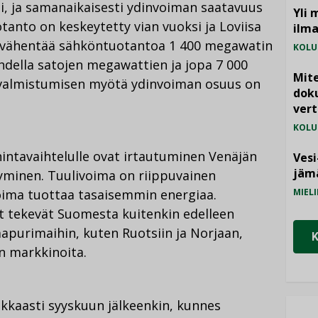
, ja samanaikaisesti ydinvoiman saatavuus
Yli 
otanto on keskeytetty vian vuoksi ja Loviisa
ilm
ä vähentää sähköntuotantoa 1 400 megawatin
KOLU
hdella satojen megawattien ja jopa 7 000
Mite
n valmistumisen myötä ydinvoiman osuus on
doku
vert
KOLU
intavaihtelulle ovat irtautuminen Venäjän
Vesi
jämä
tyminen. Tuulivoima on riippuvainen
oima tuottaa tasaisemmin energiaa.
MIELI
t tekevät Suomesta kuitenkin edelleen
aapurimaihin, kuten Ruotsiin ja Norjaan,
n markkinoita.
akkaasti syyskuun jälkeenkin, kunnes