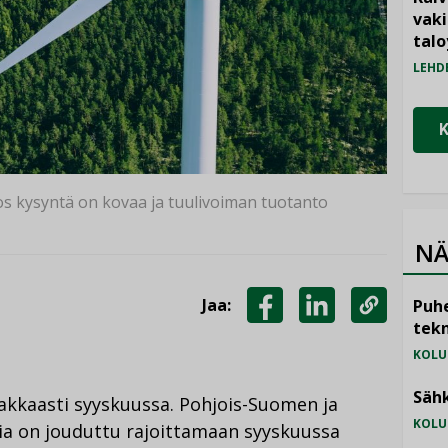
vak
talo
LEHD
jos kysyntä on kovaa ja tuulivoiman tuotanto
NÄ
Jaa:
Puhe
tekn
JAA
JAA
KOPIOI
FACEBOOKISSA
LINKEDINISSÄ
LINKKI
KOLU
Sähk
akkaasti syyskuussa. Pohjois-Suomen ja
KOLU
tia on jouduttu rajoittamaan syyskuussa