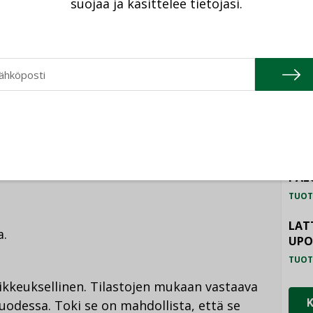
koja ilmenee samanaikaisesti useampia,
suojaa ja käsittelee tietojasi.
iden todennäköisyys kasvaa.
TU
HAL
taisia hintapiikkejä kuin viime talvena,
TUOT
iteli korkeimmillaan kahden euron
ILM
SYS
TUOT
tä tällaista ei tule ensi talvena tapahtumaan,
PAL
TUOT
LAT
a.
UP
TUOT
oikkeuksellinen. Tilastojen mukaan vastaava
uodessa. Toki se on mahdollista, että se