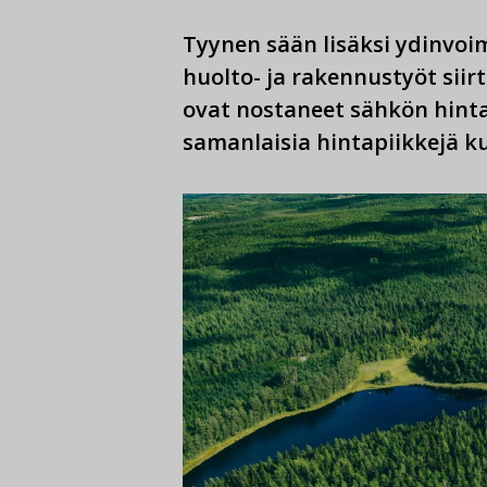
Tyynen sään lisäksi ydinvoim
huolto- ja rakennustyöt siir
ovat nostaneet sähkön hint
samanlaisia hintapiikkejä ku