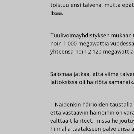
toistuu ensi talvena, mutta epä
lisää.
Tuulivoimayhdistyksen mukaan 
noin 1 000 megawattia vuodessa;
yhteensä noin 2 120 megawattia
Salomaa jatkaa, että viime talve
laitoksissa oli häiriötä samanaik
– Näidenkin häiriöiden taustalla
että vastaaviin häiriöihin on v
välttää tilanteet, missä he jou
hinnalla taatakseen palvelunsa a