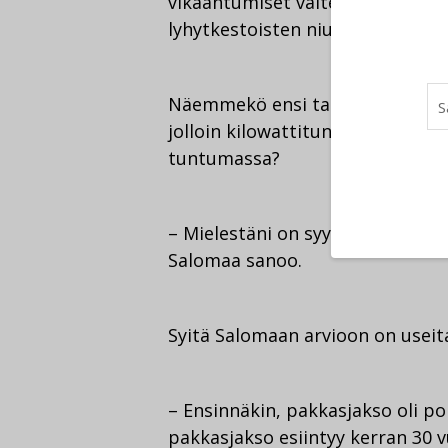
vikaantumiset vältetään. Jos vi
lyhytkestoisten niukkuustilante
Näemmekö ensi talvena saman kal
jolloin kilowattitunnin hinta hu
tuntumassa?
– Mielestäni on syytä olettaa, et
Salomaa sanoo.
Syitä Salomaan arvioon on useit
– Ensinnäkin, pakkasjakso oli p
pakkasjakso esiintyy kerran 30 v