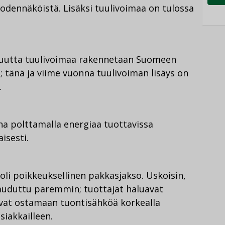
todennäköistä. Lisäksi tuulivoimaa on tulossa
uutta tuulivoimaa rakennetaan Suomeen
 tänä ja viime vuonna tuulivoiman lisäys on
.
na polttamalla energiaa tuottavissa
aisesti.
 oli poikkeuksellinen pakkasjakso. Uskoisin,
arauduttu paremmin; tuottajat haluavat
tuvat ostamaan tuontisähköä korkealla
siakkailleen.