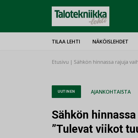
TILAA LEHTI
NÄKÖISLEHDET
Etusivu
|
Sähkön hinnassa rajuja vaiht
AJANKOHTAISTA
UUTINEN
Sähkön hinnassa r
”Tulevat viikot tu