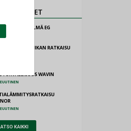
OTEUUTISET
LINTAJÄRJESTELMÄ EG
EUUTINEN
ASTOINTITEKNIIKAN RATKAISU
TEMAIR
EUUTINEN
OTURVALLISUUS WAVIN
EUUTINEN
TIALÄMMITYSRATKAISU
ONOR
EUUTINEN
KATSO KAIKKI