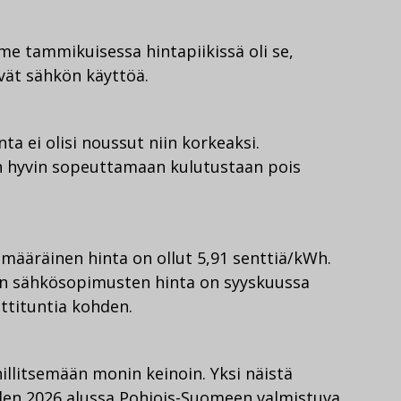
ime tammikuisessa hintapiikissä oli se,
ivät sähkön käyttöä.
nta ei olisi noussut niin korkeaksi.
än hyvin sopeuttamaan kulutustaan pois
ääräinen hinta on ollut 5,91 senttiä/kWh.
ten sähkösopimusten hinta on syyskuussa
wattituntia kohden.
hillitsemään monin keinoin. Yksi näistä
oden 2026 alussa Pohjois-Suomeen valmistuva