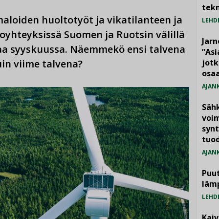
tekn
aloiden huoltotyöt ja vikatilanteen ja
LEHD
toyhteyksissä Suomen ja Ruotsin välillä
Jarn
aa syyskuussa. Näemmekö ensi talvena
”As
in viime talvena?
jotk
osaa
AJAN
Säh
voim
synt
tuo
AJAN
Puut
läm
LEHD
Kai