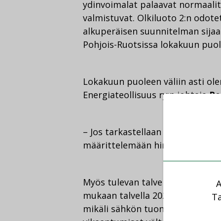
ydinvoimalat palaavat normaalita
valmistuvat. Olkiluoto 2:n odot
alkuperäisen suunnitelman sijaan
Pohjois-Ruotsissa lokakuun puoliv
Lokakuun puoleen väliin asti ole
Energiateollisuus ry:n johtaja
Pe
– Jos tarkastellaan sähkön hintaa
määrittelemään hinnan. Tuulivoi
Myös tulevan talven osalta on od
A
mukaan talvella 2024–2025 sähkö
Ta
mikäli sähkön tuonti toimii norm