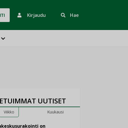
Kirjaudu
Hae
HTI
ETUIMMAT UUTISET
Viikko
Kuukausi
keskusurakointi on