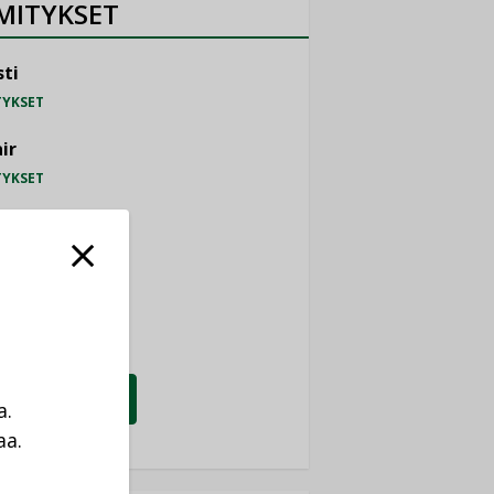
MITYKSET
ti
TYKSET
ir
TYKSET
nlund Oy
TYKSET
eider Electric
TYKSET
KATSO KAIKKI
a.
aa.
a