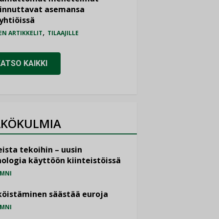
iinnuttavat asemansa
yhtiöissä
,
EN ARTIKKELIT
TILAAJILLE
KATSO KAIKKI
KÖKULMIA
ista tekoihin – uusin
ologia käyttöön kiinteistöissä
MNI
öistäminen säästää euroja
MNI