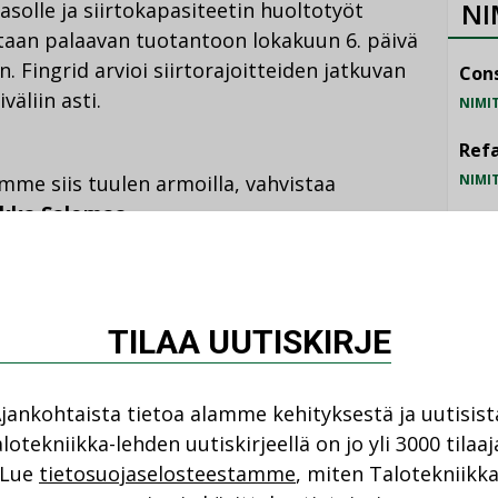
NI
solle ja siirtokapasiteetin huoltotyöt
etaan palaavan tuotantoon lokakuun 6. päivä
. Fingrid arvioi siirtorajoitteiden jatkuvan
Cons
äliin asti.
NIMI
Refa
NIMI
mme siis tuulen armoilla, vahvistaa
kka Salomaa
.
Gra
NIMI
 seuraavien viikkojen osalta, niin tuuli tulee
Schn
man määrä vaihtelee nyt rajusti.
TILAA UUTISKIRJE
NIMI
otettavissa hintavaihteluja. Fingridin
jankohtaista tietoa alamme kehityksestä ja uutisist
n riittävyys Suomessa näyttää vakaalta,
lotekniikka-lehden uutiskirjeellä on jo yli 3000 tilaaj
aalisti ja merkittävät tuotantolaitosten
Lue
tietosuojaselosteestamme
, miten Talotekniikk