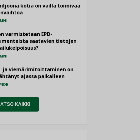
miljoona kotia on vailla toimivaa
anvaihtoa
MNI
n varmistetaan EPD-
menteista saatavien tietojen
ailukelpoisuus?
MNI
- ja viemärimitoittaminen on
htänyt ajassa paikalleen
PIDE
KATSO KAIKKI