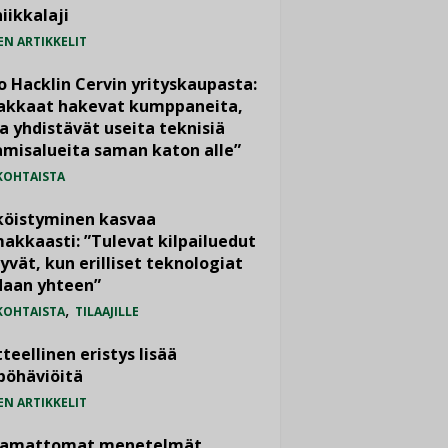
iikkalaji
EN ARTIKKELIT
o Hacklin Cervin yrityskaupasta:
iakkaat hakevat kumppaneita,
a yhdistävät useita teknisiä
misalueita saman katon alle”
KOHTAISTA
köistyminen kasvaa
akkaasti: ”Tulevat kilpailuedut
yvät, kun erilliset teknologiat
daan yhteen”
,
KOHTAISTA
TILAAJILLE
teellinen eristys lisää
pöhäviöitä
EN ARTIKKELIT
vamattomat menetelmät