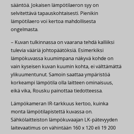
sääntöä. Jokaisen lämpötilaeron syy on
selvitettävä tapauskohtaisesti. Pienikin
lämpötilaero voi kertoa mahdollisesta
ongelmasta.
– Kuvan tulkinnassa on vaarana tehdä kalliiksi
tulevia vääriä johtopäätöksiä. Esimerkiksi
lämpökuvassa kuumimpana näkyvä kohde on
vain kyseisen kuvan kuumin kohta, ei välttämättä
ylikuumentunut. Samoin saattaa ympäristöä
korkeampi lämpötila olla laitteen ominaisuus,
eikä vika, Rousku painottaa tiedotteessa.
Lämpökameran IR-tarkkuus kertoo, kuinka
monta lämpötilapistettä kuvassa on.
Sähkölaitteiston lämpökuvaajan LK-pätevyyden
laitevaatimus on vähintään 160 x 120 eli 19 200