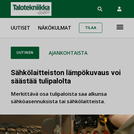
UUTISET
NÄKÖKULMAT
TILAA
AJANKOHTAISTA
UUTINEN
Sähkölaitteiston lämpökuvaus voi
säästää tulipalolta
Merkittävä osa tulipaloista saa alkunsa
sähköasennuksista tai sähkölaitteista.