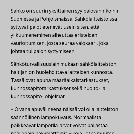
Sähkö on suurin yksittäinen syy palovahinkoihin
Suomessa ja Pohjoismaissa. Sähkölaitteistoissa
syttyvät palot etenevät usein siten, että
ylikuumeneminen aiheuttaa eristeiden
vaurioitumisen, josta seuraa valokaari, joka
johtaa tulipalon syttymiseen.
Sähköturvallisuuslain mukaan sähkölaitteiston
haltijan on huolehdittava laitteiden kunnosta.
Tässä ovat apuna määräaikaistarkastukset,
kunnossapitotarkastukset sekä huolto- ja
kunnossapito- ohjelmat.
– Oivana apuvälineenä näissä voi olla laitteiston
säännöllinen lämpökuvaus. Normaalista
poikkeavat lämpötila-arvot voivat paljastaa
päällepäin näkymättömiä vikoja, jotka muuten