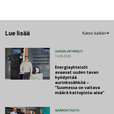
Jaa:
Lue lisää
Katso kaikki
LEHDEN ARTIKKELIT
10.08.2026
Energiayhteisöt
avaavat uuden tavan
hyödyntää
aurinkosähköä –
”Suomessa on valtava
määrä kattopinta-alaa”
AJANKOHTAISTA