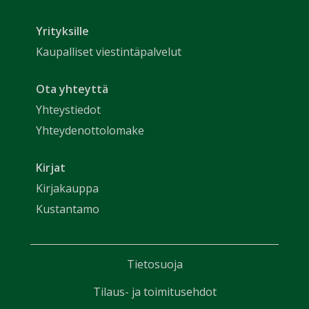
Yrityksille
Kaupalliset viestintäpalvelut
Ota yhteyttä
Yhteystiedot
Yhteydenottolomake
Kirjat
Kirjakauppa
Kustantamo
Tietosuoja
Tilaus- ja toimitusehdot