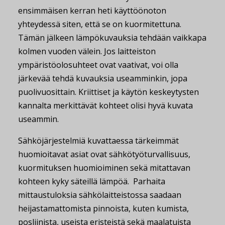
ensimmäisen kerran heti käyttöönoton
yhteydessä siten, että se on kuormitettuna.
Tämän jälkeen lämpökuvauksia tehdään vaikkapa
kolmen vuoden välein. Jos laitteiston
ympäristöolosuhteet ovat vaativat, voi olla
järkevää tehdä kuvauksia useamminkin, jopa
puolivuosittain. Kriittiset ja käytön keskeytysten
kannalta merkittävät kohteet olisi hyvä kuvata
useammin.
Sähköjärjestelmiä kuvattaessa tärkeimmät
huomioitavat asiat ovat sähkötyöturvallisuus,
kuormituksen huomioiminen sekä mitattavan
kohteen kyky säteillä lämpöä. Parhaita
mittaustuloksia sähkölaitteistossa saadaan
heijastamattomista pinnoista, kuten kumista,
posliinista, useista eristeistä sekä maalatuista