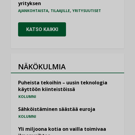
yrityksen
,
,
AJANKOHTAISTA
TILAAJILLE
YRITYSUUTISET
KATSO KAIKKI
NÄKÖKULMIA
Puheista tekoihin – uusin teknologia
käyttöön kiinteistöissä
KOLUMNI
Sähköistäminen säästää euroja
KOLUMNI
Yli miljoona kotia on vailla toimivaa