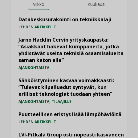
Viikko
Kuukausi
Datakeskusurakointi on tekniikkalaji
LEHDEN ARTIKKELIT
Jarno Hacklin Cervin yrityskaupasta:
”Asiakkaat hakevat kumppaneita, jotka
yhdistävät useita teknisiä osaamisalueita
saman katon alle”
AJANKOHTAISTA
Sähköistyminen kasvaa voimakkaasti:
”Tulevat kilpailuedut syntyvät, kun
erilliset teknologiat tuodaan yhteen”
,
AJANKOHTAISTA
TILAAJILLE
Puutteellinen eristys lisää lämpöhäviöitä
LEHDEN ARTIKKELIT
LVI-Pitkälä Group osti nopeasti kasvaneen