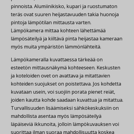
pinnoista. Alumiinikisko, kupari ja ruostumaton
teräs ovat suuren heijastavuuden takia huonoja
pintoja lämpötilan mittausta varten.
Lämpökamera mittaa kohteen lähettämää
lämpösäteilyä ja kiiltävä pinta heijastaa kameraan
myös muita ympäristön lämmönlähteitä.
Lämpökameralla kuvattaessa tärkeää on
esteetön mittausnäkymä kohteeseen. Keskusten
ja koteloiden ovet on avattava ja mitattavien
kohteiden suojukset on poistettava. Jos kohdetta
kuvataan usein, voi suojiin porata pienet reiät,
joiden kautta kohde saadaan kuvattua ja mitattua.
Turvallisuuden lisäämiseksi sähkökeskuksiin on
mahdollista asentaa myös lämpösäteilyä
läpäiseviä ikkunoita, jolloin lämpökuvauksen voi
suorittaa ilman suoraa mahdollisuutta koskea