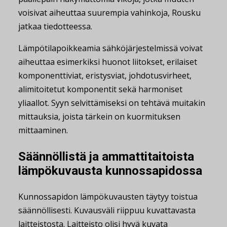
voisivat aiheuttaa suurempia vahinkoja, Rousku
jatkaa tiedotteessa.
Lämpötilapoikkeamia sähköjärjestelmissä voivat
aiheuttaa esimerkiksi huonot liitokset, erilaiset
komponenttiviat, eristysviat, johdotusvirheet,
alimitoitetut komponentit sekä harmoniset
yliaallot. Syyn selvittämiseksi on tehtävä muitakin
mittauksia, joista tärkein on kuormituksen
mittaaminen.
Säännöllistä ja ammattitaitoista
lämpökuvausta kunnossapidossa
Kunnossapidon lämpökuvausten täytyy toistua
säännöllisesti. Kuvausväli riippuu kuvattavasta
laitteistosta. Laitteisto olisi hyvä kuvata