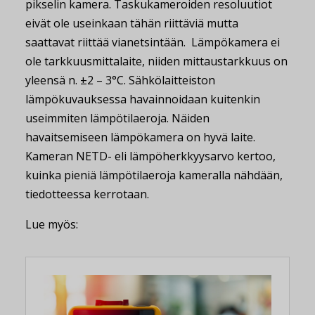
pikselin kamera. Taskukameroiden resoluutiot
eivät ole useinkaan tähän riittäviä mutta
saattavat riittää vianetsintään. Lämpökamera ei
ole tarkkuusmittalaite, niiden mittaustarkkuus on
yleensä n. ±2 – 3°C. Sähkölaitteiston
lämpökuvauksessa havainnoidaan kuitenkin
useimmiten lämpötilaeroja. Näiden
havaitsemiseen lämpökamera on hyvä laite.
Kameran NETD- eli lämpöherkkyysarvo kertoo,
kuinka pieniä lämpötilaeroja kameralla nähdään,
tiedotteessa kerrotaan.
Lue myös: