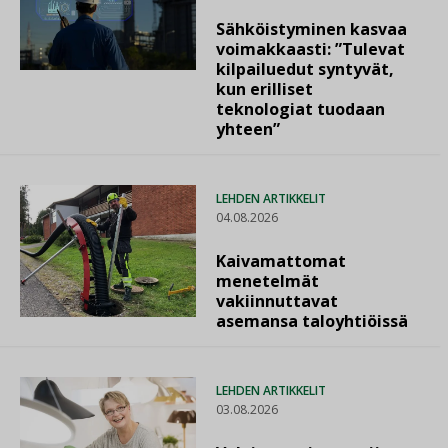
Sähköistyminen kasvaa
voimakkaasti: ”Tulevat
kilpailuedut syntyvät,
kun erilliset
teknologiat tuodaan
yhteen”
LEHDEN ARTIKKELIT
04.08.2026
Kaivamattomat
menetelmät
vakiinnuttavat
asemansa taloyhtiöissä
LEHDEN ARTIKKELIT
03.08.2026