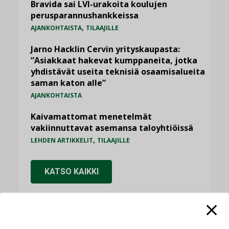
Bravida sai LVI-urakoita koulujen
perusparannushankkeissa
,
AJANKOHTAISTA
TILAAJILLE
Jarno Hacklin Cervin yrityskaupasta:
”Asiakkaat hakevat kumppaneita, jotka
yhdistävät useita teknisiä osaamisalueita
saman katon alle”
AJANKOHTAISTA
Kaivamattomat menetelmät
vakiinnuttavat asemansa taloyhtiöissä
,
LEHDEN ARTIKKELIT
TILAAJILLE
KATSO KAIKKI