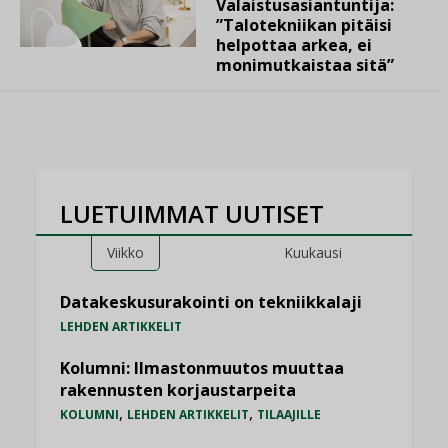
Valaistusasiantuntija:
”Talotekniikan pitäisi
helpottaa arkea, ei
monimutkaistaa sitä”
LUETUIMMAT UUTISET
Viikko
Kuukausi
Datakeskusurakointi on tekniikkalaji
LEHDEN ARTIKKELIT
Kolumni: Ilmastonmuutos muuttaa
rakennusten korjaustarpeita
,
,
KOLUMNI
LEHDEN ARTIKKELIT
TILAAJILLE