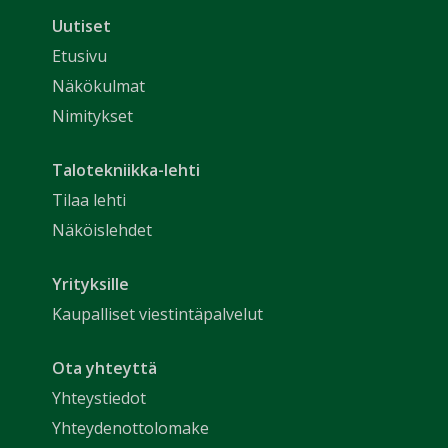
Uutiset
Etusivu
Näkökulmat
Nimitykset
Talotekniikka-lehti
Tilaa lehti
Näköislehdet
Yrityksille
Kaupalliset viestintäpalvelut
Ota yhteyttä
Yhteystiedot
Yhteydenottolomake