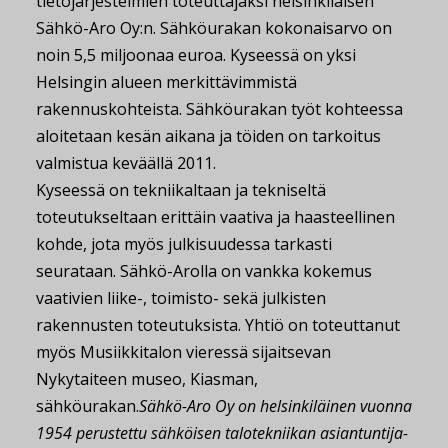
tietojärjestelmien toteuttajaksi helsinkiläisen
Sähkö-Aro Oy:n. Sähköurakan kokonaisarvo on
noin 5,5 miljoonaa euroa. Kyseessä on yksi
Helsingin alueen merkittävimmistä
rakennuskohteista. Sähköurakan työt kohteessa
aloitetaan kesän aikana ja töiden on tarkoitus
valmistua keväällä 2011.
Kyseessä on tekniikaltaan ja tekniseltä
toteutukseltaan erittäin vaativa ja haasteellinen
kohde, jota myös julkisuudessa tarkasti
seurataan. Sähkö-Arolla on vankka kokemus
vaativien liike-, toimisto- sekä julkisten
rakennusten toteutuksista. Yhtiö on toteuttanut
myös Musiikkitalon vieressä sijaitsevan
Nykytaiteen museo, Kiasman,
sähköurakan.
Sähkö-Aro Oy on helsinkiläinen vuonna
1954 perustettu sähköisen talotekniikan asiantuntija-