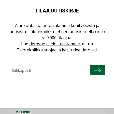
NÄKÖKULMIA
TILAA UUTISKIRJE
Puheista tekoihin – uusin teknologia
käyttöön kiinteistöissä
Ajankohtaista tietoa alamme kehityksestä ja
KOLUMNI
uutisista. Talotekniikka-lehden uutiskirjeellä on jo
yli 3000 tilaajaa.
Sähköistäminen säästää euroja
Lue
tietosuojaselosteestamme
, miten
KOLUMNI
Talotekniikka suojaa ja käsittelee tietojasi.
Yli miljoona kotia on vailla toimivaa
ilmanvaihtoa
KOLUMNI
Miten varmistetaan EPD-dokumenteista
saatavien tietojen vertailukelpoisuus?
KOLUMNI
Vesi- ja viemärimitoittaminen on
jämähtänyt ajassa paikalleen
MIELIPIDE