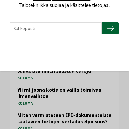
Talotekniikka suojaa ja käsittelee tietojasi.
NÄKÖKULMIA
Puheista tekoihin – uusin teknologia
käyttöön kiinteistöissä
KOLUMNI
Sähköistäminen säästää euroja
KOLUMNI
Yli miljoona kotia on vailla toimivaa
ilmanvaihtoa
KOLUMNI
Miten varmistetaan EPD-dokumenteista
saatavien tietojen vertailukelpoisuus?
KOLUMNI