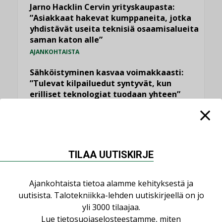
Jarno Hacklin Cervin yrityskaupasta:
”Asiakkaat hakevat kumppaneita, jotka
yhdistävät useita teknisiä osaamisalueita
saman katon alle”
AJANKOHTAISTA
Sähköistyminen kasvaa voimakkaasti:
”Tulevat kilpailuedut syntyvät, kun
erilliset teknologiat tuodaan yhteen”
,
AJANKOHTAISTA
TILAAJILLE
Puutteellinen eristys lisää lämpöhäviöitä
LEHDEN ARTIKKELIT
TILAA UUTISKIRJE
Kaivamattomat menetelmät
vakiinnuttavat asemansa taloyhtiöissä
,
Ajankohtaista tietoa alamme kehityksestä ja
LEHDEN ARTIKKELIT
TILAAJILLE
uutisista. Talotekniikka-lehden uutiskirjeellä on jo
yli 3000 tilaajaa.
KATSO KAIKKI
Lue
tietosuojaselosteestamme
, miten