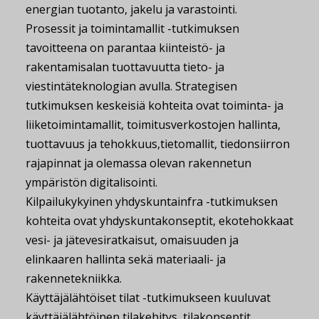
energian tuotanto, jakelu ja varastointi.
Prosessit ja toimintamallit -tutkimuksen
tavoitteena on parantaa kiinteistö- ja
rakentamisalan tuottavuutta tieto- ja
viestintäteknologian avulla. Strategisen
tutkimuksen keskeisiä kohteita ovat toiminta- ja
liiketoimintamallit, toimitusverkostojen hallinta,
tuottavuus ja tehokkuus,tietomallit, tiedonsiirron
rajapinnat ja olemassa olevan rakennetun
ympäristön digitalisointi.
Kilpailukykyinen yhdyskuntainfra -tutkimuksen
kohteita ovat yhdyskuntakonseptit, ekotehokkaat
vesi- ja jätevesiratkaisut, omaisuuden ja
elinkaaren hallinta sekä materiaali- ja
rakennetekniikka.
Käyttäjälähtöiset tilat -tutkimukseen kuuluvat
käyttäjälähtöinen tilakehitys, tilakonseptit,