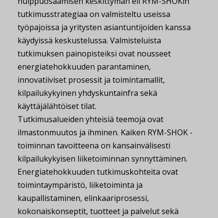
huippuosaamisen keskittymän eli RYM-SHOKin
tutkimusstrategiaa on valmisteltu useissa
työpajoissa ja yritysten asiantuntijoiden kanssa
käydyissä keskustelussa. Valmisteluista
tutkimuksen painopisteiksi ovat nousseet
energiatehokkuuden parantaminen,
innovatiiviset prosessit ja toimintamallit,
kilpailukykyinen yhdyskuntainfra sekä
käyttäjälähtöiset tilat.
Tutkimusalueiden yhteisiä teemoja ovat
ilmastonmuutos ja ihminen. Kaiken RYM-SHOK -
toiminnan tavoitteena on kansainvälisesti
kilpailukykyisen liiketoiminnan synnyttäminen.
Energiatehokkuuden tutkimuskohteita ovat
toimintaympäristö, liiketoiminta ja
kaupallistaminen, elinkaariprosessi,
kokonaiskonseptit, tuotteet ja palvelut sekä