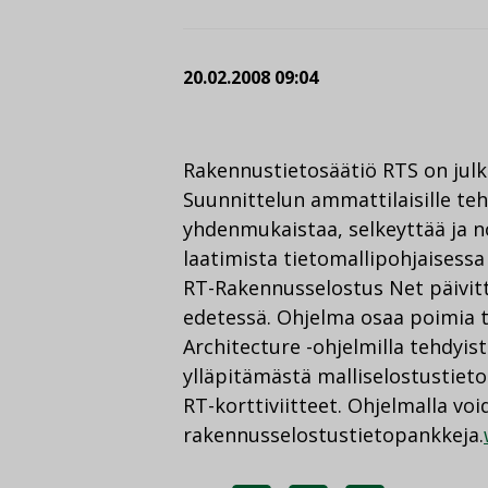
20.02.2008 09:04
Rakennustietosäätiö RTS on julk
Suunnittelun ammattilaisille te
yhdenmukaistaa, selkeyttää ja n
laatimista tietomallipohjaisessa
RT-Rakennusselostus Net päivit
edetessä. Ohjelma osaa poimia t
Architecture -ohjelmilla tehdyis
ylläpitämästä malliselostustieto
RT-korttiviitteet. Ohjelmalla v
rakennusselostustietopankkeja.