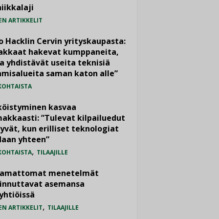
iikkalaji
EN ARTIKKELIT
o Hacklin Cervin yrityskaupasta:
iakkaat hakevat kumppaneita,
a yhdistävät useita teknisiä
misalueita saman katon alle”
KOHTAISTA
köistyminen kasvaa
akkaasti: ”Tulevat kilpailuedut
yvät, kun erilliset teknologiat
daan yhteen”
,
KOHTAISTA
TILAAJILLE
vamattomat menetelmät
iinnuttavat asemansa
yhtiöissä
,
EN ARTIKKELIT
TILAAJILLE