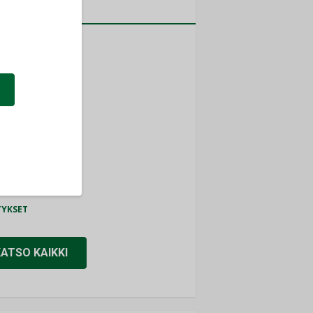
a
MITYKSET
ti
TYKSET
ir
TYKSET
nlund Oy
TYKSET
eider Electric
TYKSET
KATSO KAIKKI