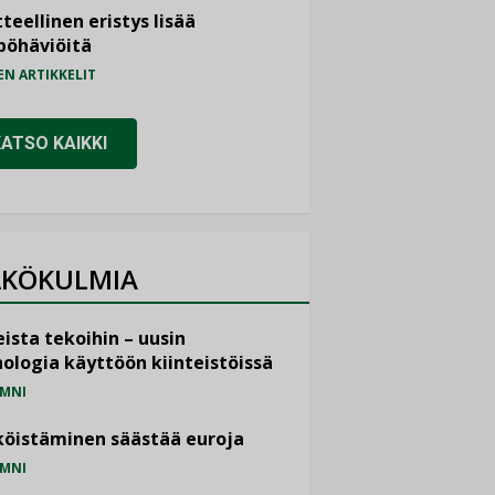
teellinen eristys lisää
pöhäviöitä
EN ARTIKKELIT
KATSO KAIKKI
KÖKULMIA
ista tekoihin – uusin
ologia käyttöön kiinteistöissä
MNI
öistäminen säästää euroja
MNI