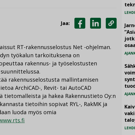
tekn
LEHD
Jaa:
Jarn
JAA
JAA
KOPIOI
”As
jotk
FACEBOOKISSA
LINKEDINISSÄ
LINKKI
osaa
aissut RT-rakennusselostus Net -ohjelman.
AJAN
hdyn työkalun tarkoituksena on
opeuttaa rakennus- ja työselostusten
Säh
 suunnittelussa.
voim
tää rakennusselostusta mallintamisen
synt
tuo
ietoa ArchiCAD-, Revit- tai AutoCAD
AJAN
tä tietomalleista ja hakea Rakennustieto Oy:n
kannasta tietoihin sopivat RYL-, RakMK ja
Kai
oidaan luoda myös omia
vak
www.rts.fi
talo
LEHD