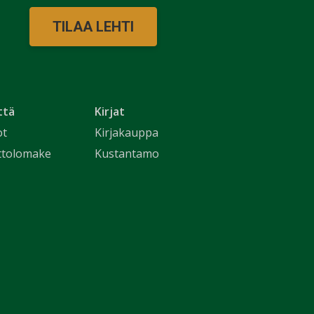
TILAA LEHTI
ttä
Kirjat
ot
Kirjakauppa
ttolomake
Kustantamo