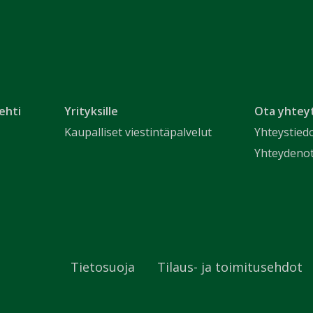
ehti
Yrityksille
Ota yhtey
Kaupalliset viestintäpalvelut
Yhteystied
Yhteydeno
Tietosuoja
Tilaus- ja toimitusehdot