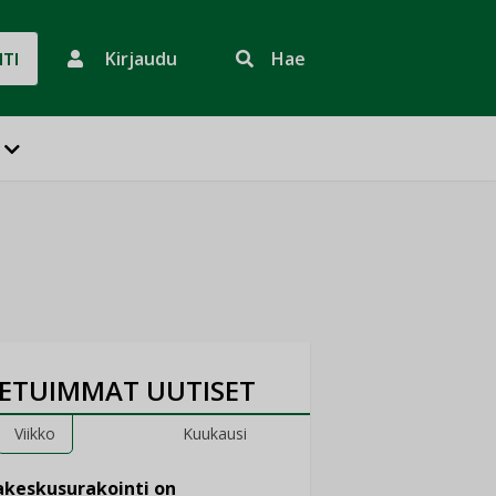
Kirjaudu
Hae
HTI
ETUIMMAT UUTISET
Viikko
Kuukausi
keskusurakointi on