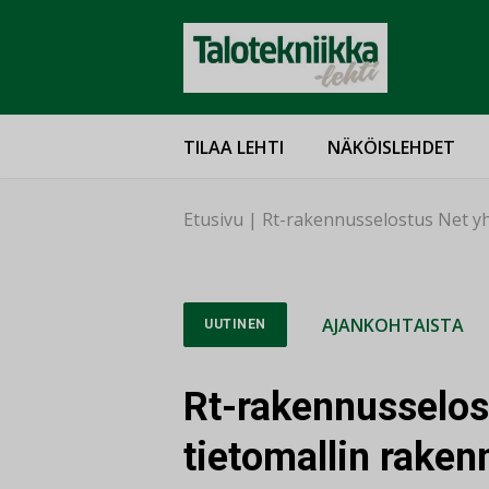
TILAA LEHTI
NÄKÖISLEHDET
Etusivu
|
Rt-rakennusselostus Net yh
AJANKOHTAISTA
UUTINEN
Rt-rakennusselos
tietomallin rake