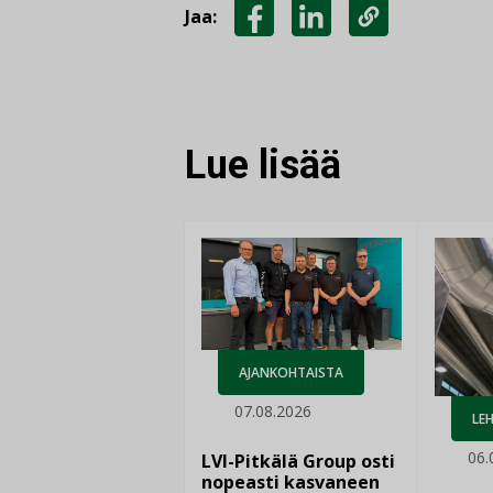
Jaa:
JAA
JAA
KOPIOI
FACEBOOKISSA
LINKEDINISSÄ
LINKKI
Lue lisää
AJANKOHTAISTA
07.08.2026
LEH
06.
LVI-Pitkälä Group osti
nopeasti kasvaneen