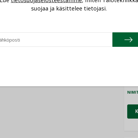
Lue
tietosuojaselosteestamme
, miten Talotekniikk
NI
suojaa ja käsittelee tietojasi.
Cons
NIMI
Refa
NIMI
Gra
NIMI
Schn
NIMI