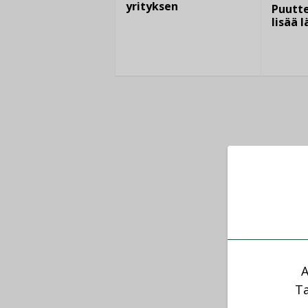
yrityksen
Puutte
lisää 
A
Ta