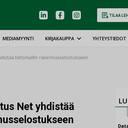
TILAA LE
MEDIAMYYNTI
KIRJAKAUPPA
YHTEYSTIEDOT
distää tietomallin rakennusselostukseen
LU
tus Net yhdistää
nnusselostukseen
Data