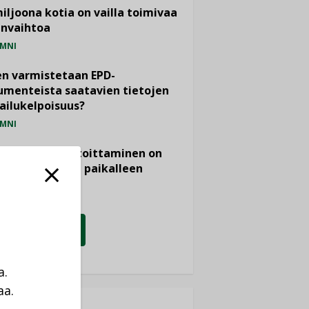
miljoona kotia on vailla toimivaa
anvaihtoa
MNI
n varmistetaan EPD-
menteista saatavien tietojen
ailukelpoisuus?
MNI
- ja viemärimitoittaminen on
htänyt ajassa paikalleen
PIDE
KATSO KAIKKI
a.
aa.