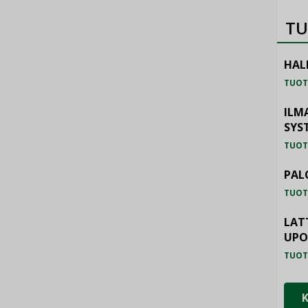
TU
HAL
TUOT
ILM
SYS
TUOT
PAL
TUOT
LAT
UP
TUOT