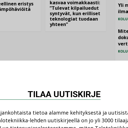
kasvaa voimakkaasti:
ellinen eristys
Yli 
”Tulevat kilpailuedut
lämpöhäviöitä
ilm
syntyvät, kun erilliset
teknologiat tuodaan
KOLU
yhteen”
Mite
doku
vert
KOLU
Vesi
jämä
MIELI
TILAA UUTISKIRJE
jankohtaista tietoa alamme kehityksestä ja uutisist
lotekniikka-lehden uutiskirjeellä on jo yli 3000 tilaaj