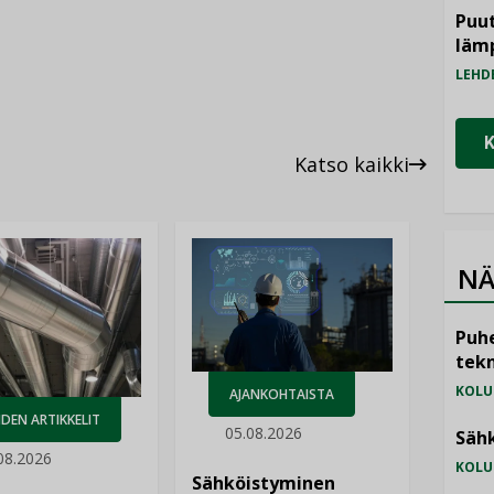
Puut
läm
LEHD
Katso kaikki
NÄ
Puhe
tekn
KOLU
AJANKOHTAISTA
DEN ARTIKKELIT
05.08.2026
Sähk
08.2026
KOLU
Sähköistyminen