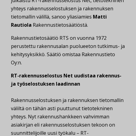
julkaistu RT-rakennusselostus Net, tietotekninen
yhteys rakennusselostuksen ja rakennuksen
tietomallin välillä, sanoo yliasiamies
Matti
Rautiola
Rakennustietosäätiöstä.
Rakennustietosäätiö RTS on vuonna 1972
perustettu rakennusalan puolueeton tutkimus- ja
kehitysyksikkö. Säätiö omistaa Rakennustieto
Oy:n.
RT-rakennusselostus Net uudistaa rakennus-
ja työselostuksen laadinnan
Rakennusselostuksen ja rakennuksen tietomallin
väliltä on tähän asti puuttunut tietotekninen
yhteys. Nyt rakennushankkeen vahvimman
asiakirjan eli rakennusselostuksen tekoon on
suunnittelijoille uusi työkalu – RT-