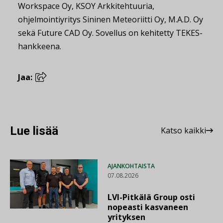
Workspace Oy, KSOY Arkkitehtuuria,
ohjelmointiyritys Sininen Meteoriitti Oy, M.A.D. Oy
sekä Future CAD Oy. Sovellus on kehitetty TEKES-
hankkeena.
Jaa:
Lue lisää
Katso kaikki
AJANKOHTAISTA
07.08.2026
LVI-Pitkälä Group osti
nopeasti kasvaneen
yrityksen