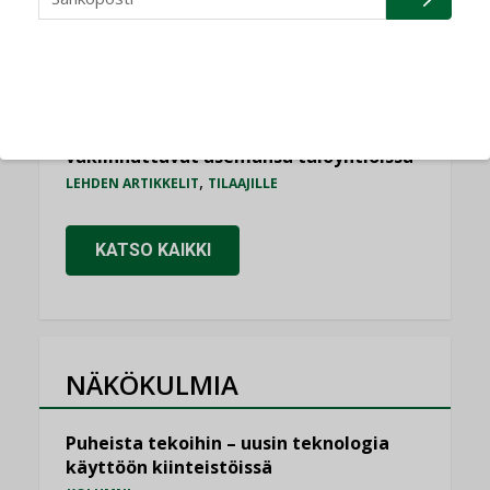
,
AJANKOHTAISTA
TILAAJILLE
Puutteellinen eristys lisää lämpöhäviöitä
LEHDEN ARTIKKELIT
Kaivamattomat menetelmät
vakiinnuttavat asemansa taloyhtiöissä
,
LEHDEN ARTIKKELIT
TILAAJILLE
KATSO KAIKKI
NÄKÖKULMIA
Puheista tekoihin – uusin teknologia
käyttöön kiinteistöissä