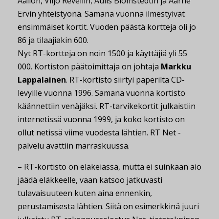
Aallon, Viljo Revellin, Aulis Blomstedtin ja Aarne
Ervin yhteistyönä. Samana vuonna ilmestyivät
ensimmäiset kortit. Vuoden päästä kortteja oli jo
86 ja tilaajiakin 600.
Nyt RT-kortteja on noin 1500 ja käyttäjiä yli 55
000. Kortiston päätoimittaja on johtaja
Markku
Lappalainen
. RT-kortisto siirtyi paperilta CD-
levyille vuonna 1996. Samana vuonna kortisto
käännettiin venäjäksi. RT-tarvikekortit julkaistiin
internetissä vuonna 1999, ja koko kortisto on
ollut netissä viime vuodesta lähtien. RT Net -
palvelu avattiin marraskuussa.
– RT-kortisto on eläkeiässä, mutta ei suinkaan aio
jäädä eläkkeelle, vaan katsoo jatkuvasti
tulavaisuuteen kuten aina ennenkin,
perustamisesta lähtien. Siitä on esimerkkinä juuri