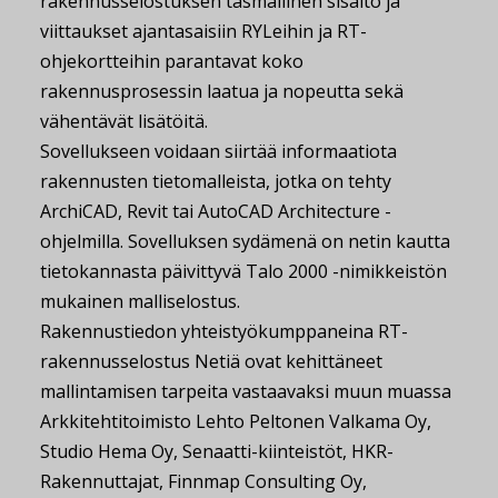
rakennusselostuksen täsmällinen sisältö ja
viittaukset ajantasaisiin RYLeihin ja RT-
ohjekortteihin parantavat koko
rakennusprosessin laatua ja nopeutta sekä
vähentävät lisätöitä.
Sovellukseen voidaan siirtää informaatiota
rakennusten tietomalleista, jotka on tehty
ArchiCAD, Revit tai AutoCAD Architecture -
ohjelmilla. Sovelluksen sydämenä on netin kautta
tietokannasta päivittyvä Talo 2000 -nimikkeistön
mukainen malliselostus.
Rakennustiedon yhteistyökumppaneina RT-
rakennusselostus Netiä ovat kehittäneet
mallintamisen tarpeita vastaavaksi muun muassa
Arkkitehtitoimisto Lehto Peltonen Valkama Oy,
Studio Hema Oy, Senaatti-kiinteistöt, HKR-
Rakennuttajat, Finnmap Consulting Oy,