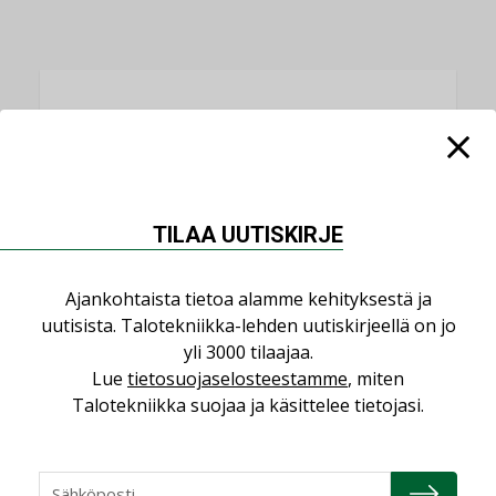
LUETUIMMAT UUTISET
Viikko
Kuukausi
Datakeskusurakointi on tekniikkalaji
TILAA UUTISKIRJE
LEHDEN ARTIKKELIT
Jarno Hacklin Cervin yrityskaupasta:
Ajankohtaista tietoa alamme kehityksestä ja
”Asiakkaat hakevat kumppaneita, jotka
uutisista. Talotekniikka-lehden uutiskirjeellä on jo
yhdistävät useita teknisiä osaamisalueita
yli 3000 tilaajaa.
saman katon alle”
Lue
tietosuojaselosteestamme
, miten
AJANKOHTAISTA
Talotekniikka suojaa ja käsittelee tietojasi.
Sähköistyminen kasvaa voimakkaasti:
”Tulevat kilpailuedut syntyvät, kun
erilliset teknologiat tuodaan yhteen”