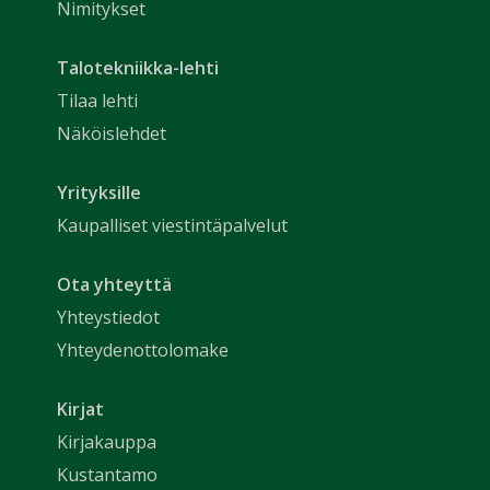
Nimitykset
Talotekniikka-lehti
Tilaa lehti
Näköislehdet
Yrityksille
Kaupalliset viestintäpalvelut
Ota yhteyttä
Yhteystiedot
Yhteydenottolomake
Kirjat
Kirjakauppa
Kustantamo