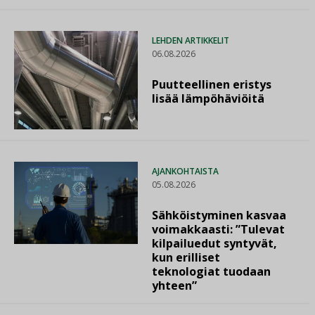
LEHDEN ARTIKKELIT
06.08.2026
Puutteellinen eristys
lisää lämpöhäviöitä
AJANKOHTAISTA
05.08.2026
Sähköistyminen kasvaa
voimakkaasti: ”Tulevat
kilpailuedut syntyvät,
kun erilliset
teknologiat tuodaan
yhteen”