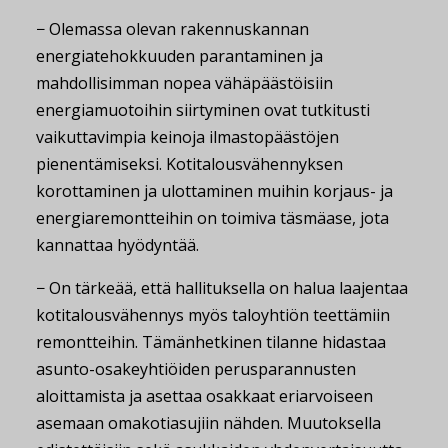
− Olemassa olevan rakennuskannan
energiatehokkuuden parantaminen ja
mahdollisimman nopea vähäpäästöisiin
energiamuotoihin siirtyminen ovat tutkitusti
vaikuttavimpia keinoja ilmastopäästöjen
pienentämiseksi. Kotitalousvähennyksen
korottaminen ja ulottaminen muihin korjaus- ja
energiaremontteihin on toimiva täsmäase, jota
kannattaa hyödyntää.
− On tärkeää, että hallituksella on halua laajentaa
kotitalousvähennys myös taloyhtiön teettämiin
remontteihin. Tämänhetkinen tilanne hidastaa
asunto-osakeyhtiöiden perusparannusten
aloittamista ja asettaa osakkaat eriarvoiseen
asemaan omakotiasujiin nähden. Muutoksella