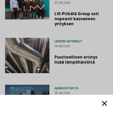
07.08.2026
LVI-Pitkälä Group osti
nopeasti kasvaneen
yrityksen
LEHDEN ARTIKKELIT
06.08.2026
Puutteellinen eristys
lisää lämpöhäviöitä
AJANKOHTAISTA
05.08.2026
Sähköistyminen kasvaa
voimakkaasti: ”Tulevat