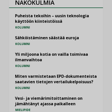
NÄKÖKULMIA
Puheista tekoihin – uusin teknologia
käyttöön kiinteistöissä
KOLUMNI
Sähköistäminen säästää euroja
KOLUMNI
Yli miljoona kotia on vailla toimivaa
ilmanvaihtoa
KOLUMNI
Miten varmistetaan EPD-dokumenteista
saatavien tietojen vertailukelpoisuus?
KOLUMNI
Vesi- ja viemärimitoittaminen on
jämähtänyt ajassa paikalleen
MIELIPIDE