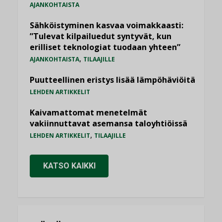
AJANKOHTAISTA
Sähköistyminen kasvaa voimakkaasti:
”Tulevat kilpailuedut syntyvät, kun
erilliset teknologiat tuodaan yhteen”
,
AJANKOHTAISTA
TILAAJILLE
Puutteellinen eristys lisää lämpöhäviöitä
LEHDEN ARTIKKELIT
Kaivamattomat menetelmät
vakiinnuttavat asemansa taloyhtiöissä
,
LEHDEN ARTIKKELIT
TILAAJILLE
KATSO KAIKKI