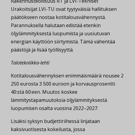
Rakennusteollisuus RT ja LVI-Tekniset
Urakoitsijat LVI-TU ovat tyytyväisiä hallituksen
päätökseen nostaa kotitalousvähennystä.
Parannuksella halutaan edistää etenkin
öljylämmityksestä luopumista ja uusiutuvan
energian käyttöön siirtymistä. Tämä vähentää
päästöjä ja lisää työllisyyttä.
Talotekniikka-lehti
Kotitalousvähennyksen enimmäismäärä nousee 2
250 eurosta 3 500 euroon ja korvausprosentti
40:stä 60:een. Muutos koskee
lämmitystapamuutoksia öljylämmityksestä
luopumisen osalta vuosina 2022–2027.
Lisäksi syksyn budjettiriihessä linjataan
kaksivuotisesta kokeilusta, jossa