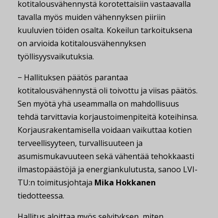
kotitalousvähennystä korotettaisiin vastaavalla
tavalla myös muiden vähennyksen piiriin
kuuluvien töiden osalta. Kokeilun tarkoituksena
on arvioida kotitalousvähennyksen
työllisyysvaikutuksia.
− Hallituksen päätös parantaa
kotitalousvähennystä oli toivottu ja viisas päätös.
Sen myötä yhä useammalla on mahdollisuus
tehdä tarvittavia korjaustoimenpiteitä koteihinsa.
Korjausrakentamisella voidaan vaikuttaa kotien
terveellisyyteen, turvallisuuteen ja
asumismukavuuteen sekä vähentää tehokkaasti
ilmastopäästöjä ja energiankulutusta, sanoo LVI-
TU:n toimitusjohtaja
Mika Hokkanen
tiedotteessa.
Hallitus aloittaa myös selvityksen, miten