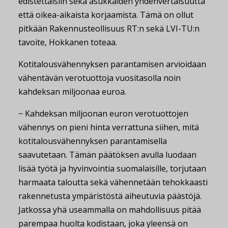
edistettäisiin sekä asukkaiden yhdenvertaisuutta
että oikea-aikaista korjaamista. Tämä on ollut
pitkään Rakennusteollisuus RT:n sekä LVI-TU:n
tavoite, Hokkanen toteaa.
Kotitalousvähennyksen parantamisen arvioidaan
vähentävän verotuottoja vuositasolla noin
kahdeksan miljoonaa euroa.
− Kahdeksan miljoonan euron verotuottojen
vähennys on pieni hinta verrattuna siihen, mitä
kotitalousvähennyksen parantamisella
saavutetaan. Tämän päätöksen avulla luodaan
lisää työtä ja hyvinvointia suomalaisille, torjutaan
harmaata taloutta sekä vähennetään tehokkaasti
rakennetusta ympäristöstä aiheutuvia päästöjä.
Jatkossa yhä useammalla on mahdollisuus pitää
parempaa huolta kodistaan, joka yleensä on