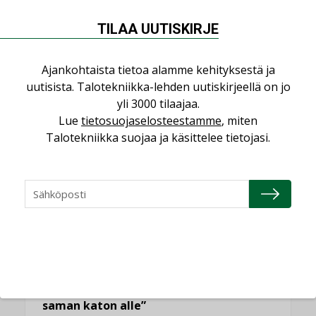
kilpailuedut syntyvät,
kun erilliset
TILAA UUTISKIRJE
teknologiat tuodaan
yhteen”
Ajankohtaista tietoa alamme kehityksestä ja
uutisista. Talotekniikka-lehden uutiskirjeellä on jo
yli 3000 tilaajaa.
Lue
tietosuojaselosteestamme
, miten
Talotekniikka suojaa ja käsittelee tietojasi.
LUETUIMMAT UUTISET
Viikko
Kuukausi
Datakeskusurakointi on tekniikkalaji
LEHDEN ARTIKKELIT
Jarno Hacklin Cervin yrityskaupasta:
”Asiakkaat hakevat kumppaneita, jotka
yhdistävät useita teknisiä osaamisalueita
saman katon alle”