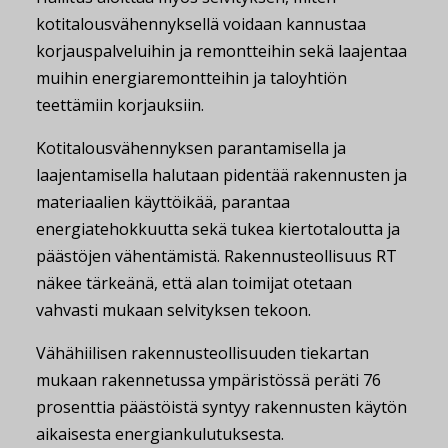
kotitalousvähennyksellä voidaan kannustaa
korjauspalveluihin ja remontteihin sekä laajentaa
muihin energiaremontteihin ja taloyhtiön
teettämiin korjauksiin.
Kotitalousvähennyksen parantamisella ja
laajentamisella halutaan pidentää rakennusten ja
materiaalien käyttöikää, parantaa
energiatehokkuutta sekä tukea kiertotaloutta ja
päästöjen vähentämistä. Rakennusteollisuus RT
näkee tärkeänä, että alan toimijat otetaan
vahvasti mukaan selvityksen tekoon.
Vähähiilisen rakennusteollisuuden tiekartan
mukaan rakennetussa ympäristössä peräti 76
prosenttia päästöistä syntyy rakennusten käytön
aikaisesta energiankulutuksesta.