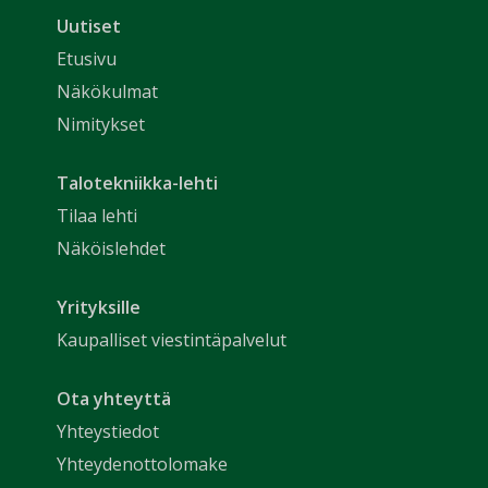
Uutiset
Etusivu
Näkökulmat
Nimitykset
Talotekniikka-lehti
Tilaa lehti
Näköislehdet
Yrityksille
Kaupalliset viestintäpalvelut
Ota yhteyttä
Yhteystiedot
Yhteydenottolomake