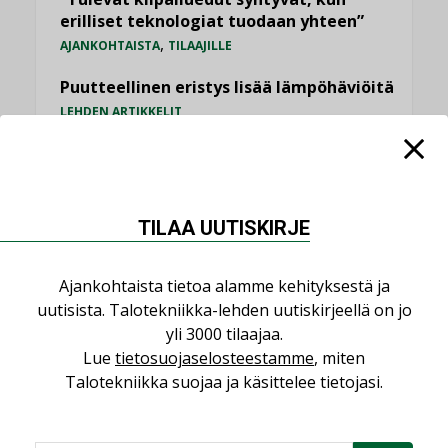
erilliset teknologiat tuodaan yhteen”
,
AJANKOHTAISTA
TILAAJILLE
Puutteellinen eristys lisää lämpöhäviöitä
LEHDEN ARTIKKELIT
Kaivamattomat menetelmät
vakiinnuttavat asemansa taloyhtiöissä
,
LEHDEN ARTIKKELIT
TILAAJILLE
TILAA UUTISKIRJE
KATSO KAIKKI
Ajankohtaista tietoa alamme kehityksestä ja
uutisista. Talotekniikka-lehden uutiskirjeellä on jo
yli 3000 tilaajaa.
Lue
tietosuojaselosteestamme
, miten
NÄKÖKULMIA
Talotekniikka suojaa ja käsittelee tietojasi.
Puheista tekoihin – uusin teknologia