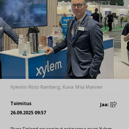
Xylemin Risto Ramberg, Kuva: Miia Manner
Toimitus
Jaa:
26.09.2025 09:57
River Finland on sopinut ostavansa osan Xylem