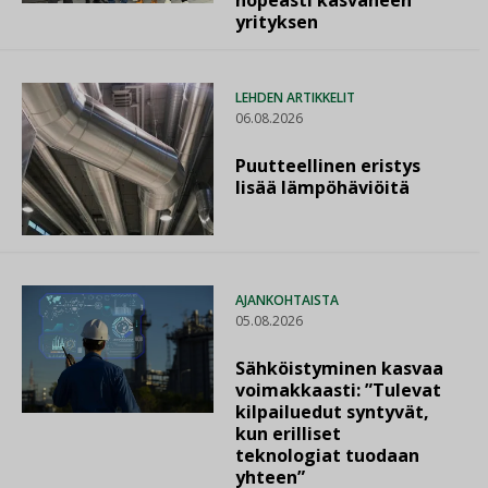
yrityksen
LEHDEN ARTIKKELIT
06.08.2026
Puutteellinen eristys
lisää lämpöhäviöitä
AJANKOHTAISTA
05.08.2026
Sähköistyminen kasvaa
voimakkaasti: ”Tulevat
kilpailuedut syntyvät,
kun erilliset
teknologiat tuodaan
yhteen”