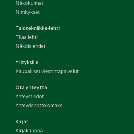
Näkökulmat
Nimitykset
Talotekniikka-lehti
Tilaa lehti
Näköislehdet
Yrityksille
Kaupalliset viestintäpalvelut
Ota yhteyttä
Yhteystiedot
Yhteydenottolomake
Kirjat
Kirjakauppa