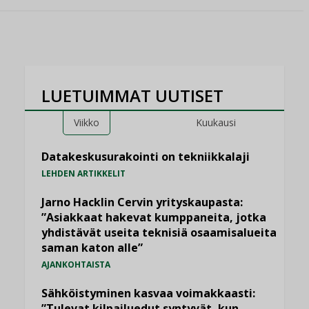
LUETUIMMAT UUTISET
Viikko
Kuukausi
Datakeskusurakointi on tekniikkalaji
LEHDEN ARTIKKELIT
Jarno Hacklin Cervin yrityskaupasta:
”Asiakkaat hakevat kumppaneita, jotka
yhdistävät useita teknisiä osaamisalueita
saman katon alle”
AJANKOHTAISTA
Sähköistyminen kasvaa voimakkaasti:
”Tulevat kilpailuedut syntyvät, kun