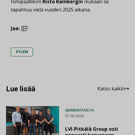
tiimipäällikön
Risto Rambergin
mukaan se
tapahtuu vielä vuoden 2025 aikana.
Jaa:
XYLEM
Lue lisää
Katso kaikki
AJANKOHTAISTA
07.08.2026
LVI-Pitkälä Group osti
nopeasti kasvaneen