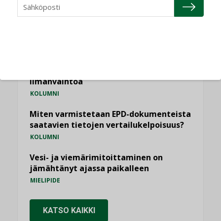
käyttöön kiinteistöissä
KOLUMNI
Sähköistäminen säästää euroja
KOLUMNI
Yli miljoona kotia on vailla toimivaa
ilmanvaihtoa
KOLUMNI
Miten varmistetaan EPD-dokumenteista
saatavien tietojen vertailukelpoisuus?
KOLUMNI
Vesi- ja viemärimitoittaminen on
jämähtänyt ajassa paikalleen
MIELIPIDE
KATSO KAIKKI