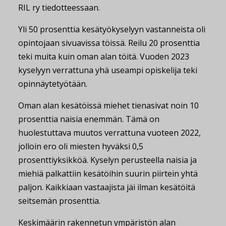
RIL ry tiedotteessaan.
Yli 50 prosenttia kesätyökyselyyn vastanneista oli
opintojaan sivuavissa töissä. Reilu 20 prosenttia
teki muita kuin oman alan töitä. Vuoden 2023
kyselyyn verrattuna yhä useampi opiskelija teki
opinnäytetyötään.
Oman alan kesätöissä miehet tienasivat noin 10
prosenttia naisia enemmän. Tämä on
huolestuttava muutos verrattuna vuoteen 2022,
jolloin ero oli miesten hyväksi 0,5
prosenttiyksikköä. Kyselyn perusteella naisia ja
miehiä palkattiin kesätöihin suurin piirtein yhtä
paljon. Kaikkiaan vastaajista jäi ilman kesätöitä
seitsemän prosenttia.
Keskimäärin rakennetun ympäristön alan