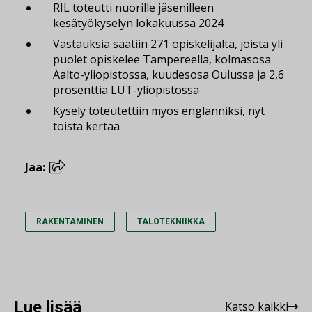
RIL toteutti nuorille jäsenilleen
kesätyökyselyn lokakuussa 2024
Vastauksia saatiin 271 opiskelijalta, joista yli
puolet opiskelee Tampereella, kolmasosa
Aalto-yliopistossa, kuudesosa Oulussa ja 2,6
prosenttia LUT-yliopistossa
Kysely toteutettiin myös englanniksi, nyt
toista kertaa
Jaa:
RAKENTAMINEN
TALOTEKNIIKKA
Lue lisää
Katso kaikki