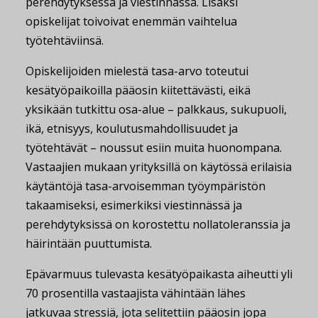
perehdytyksessä ja viestinnässä. Lisäksi
opiskelijat toivoivat enemmän vaihtelua
työtehtäviinsä.
Opiskelijoiden mielestä tasa-arvo toteutui
kesätyöpaikoilla pääosin kiitettävästi, eikä
yksikään tutkittu osa-alue – palkkaus, sukupuoli,
ikä, etnisyys, koulutusmahdollisuudet ja
työtehtävät – noussut esiin muita huonompana.
Vastaajien mukaan yrityksillä on käytössä erilaisia
käytäntöjä tasa-arvoisemman työympäristön
takaamiseksi, esimerkiksi viestinnässä ja
perehdytyksissä on korostettu nollatoleranssia ja
häirintään puuttumista.
Epävarmuus tulevasta kesätyöpaikasta aiheutti yli
70 prosentilla vastaajista vähintään lähes
jatkuvaa stressiä, jota selitettiin pääosin jopa