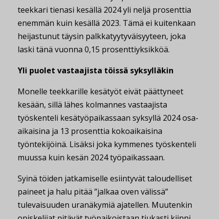
teekkari tienasi kesällä 2024 yli neljä prosenttia
enemmän kuin kesällä 2023. Tämä ei kuitenkaan
heijastunut täysin palkkatyytyväisyyteen, joka
laski tänä vuonna 0,15 prosenttiyksikköä.
Yli puolet vastaajista töissä syksylläkin
Monelle teekkarille kesätyöt eivät päättyneet
kesään, sillä lähes kolmannes vastaajista
työskenteli kesätyöpaikassaan syksyllä 2024 osa-
aikaisina ja 13 prosenttia kokoaikaisina
työntekijöinä. Lisäksi joka kymmenes työskenteli
muussa kuin kesän 2024 työpaikassaan.
Syinä töiden jatkamiselle esiintyvät taloudelliset
paineet ja halu pitää ”jalkaa oven välissä”
tulevaisuuden uranäkymiä ajatellen. Muutenkin
opiskelijat pitävät työpaikoistaan tiukasti kiinni,