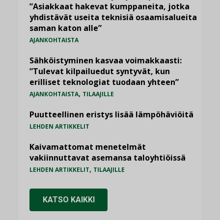
”Asiakkaat hakevat kumppaneita, jotka
yhdistävät useita teknisiä osaamisalueita
saman katon alle”
AJANKOHTAISTA
Sähköistyminen kasvaa voimakkaasti:
”Tulevat kilpailuedut syntyvät, kun
erilliset teknologiat tuodaan yhteen”
,
AJANKOHTAISTA
TILAAJILLE
Puutteellinen eristys lisää lämpöhäviöitä
LEHDEN ARTIKKELIT
Kaivamattomat menetelmät
vakiinnuttavat asemansa taloyhtiöissä
,
LEHDEN ARTIKKELIT
TILAAJILLE
KATSO KAIKKI