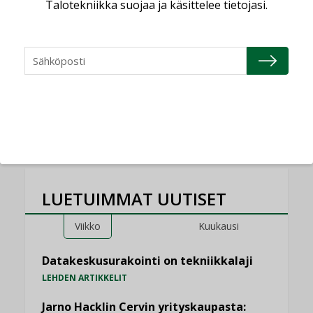
Talotekniikka suojaa ja käsittelee tietojasi.
Sähköistyminen kasvaa
voimakkaasti: ”Tulevat
kilpailuedut syntyvät,
kun erilliset
teknologiat tuodaan
yhteen”
LUETUIMMAT UUTISET
Viikko
Kuukausi
Datakeskusurakointi on tekniikkalaji
LEHDEN ARTIKKELIT
Jarno Hacklin Cervin yrityskaupasta: