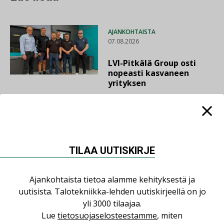
AJANKOHTAISTA
07.08.2026
LVI-Pitkälä Group osti
nopeasti kasvaneen
yrityksen
LEHDEN ARTIKKELIT
06.08.2026
Puutteellinen eristys
TILAA UUTISKIRJE
lisää lämpöhäviöitä
Ajankohtaista tietoa alamme kehityksestä ja
uutisista. Talotekniikka-lehden uutiskirjeellä on jo
yli 3000 tilaajaa.
AJANKOHTAISTA
Lue
tietosuojaselosteestamme
, miten
05.08.2026