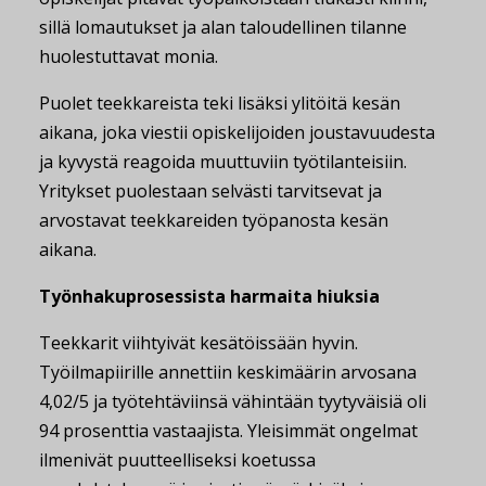
sillä lomautukset ja alan taloudellinen tilanne
huolestuttavat monia.
Puolet teekkareista teki lisäksi ylitöitä kesän
aikana, joka viestii opiskelijoiden joustavuudesta
ja kyvystä reagoida muuttuviin työtilanteisiin.
Yritykset puolestaan selvästi tarvitsevat ja
arvostavat teekkareiden työpanosta kesän
aikana.
Työnhakuprosessista harmaita hiuksia
Teekkarit viihtyivät kesätöissään hyvin.
Työilmapiirille annettiin keskimäärin arvosana
4,02/5 ja työtehtäviinsä vähintään tyytyväisiä oli
94 prosenttia vastaajista. Yleisimmät ongelmat
ilmenivät puutteelliseksi koetussa