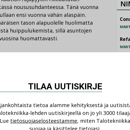
NI
 tässä noususuhdanteessa. Tänä vuonna
ullaan ensi vuonna vähän alaspäin.
Cons
äräisen tason alapuolelle huolimatta
NIMI
tä huippulukemista, sillä asuntojen
 vuosina huomattavasti.
Refa
NIMI
Gra
n hieman hidastunut osin työvoimapulan
en kaupunkien valmistelemat
NIMI
 muiden julkisten palvelurakennusten
Schn
sa töitä sekä korjaus- että
TILAA UUTISKIRJE
NIMI
jankohtaista tietoa alamme kehityksestä ja uutisist
lotekniikka-lehden uutiskirjeellä on jo yli 3000 tilaaj
infran korjausvelan haitat on nyt tunnistettu.
Lue
tietosuojaselosteestamme
, miten Talotekniikk
ä, että toimivaan infrastruktuuriin
suojaa ja käsittelee tietojasi.
istä julkisista tiloista tai liikenneväylistä,