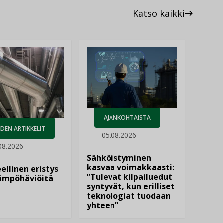
Katso kaikki
AJANKOHTAISTA
DEN ARTIKKELIT
05.08.2026
08.2026
Sähköistyminen
kasvaa voimakkaasti:
ellinen eristys
”Tulevat kilpailuedut
lämpöhäviöitä
syntyvät, kun erilliset
teknologiat tuodaan
yhteen”