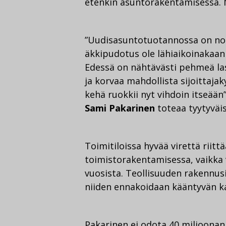
etenkin asuntorakentamisessa. 
”Uudisasuntotuotannossa on nous
äkkipudotus ole lähiaikoinakaa
Edessä on nähtävästi pehmeä lask
ja korvaa mahdollista sijoittaj
kehä ruokkii nyt vihdoin itseää
Sami Pakarinen
toteaa tyytyväi
Toimitiloissa hyvää virettä riit
toimistorakentamisessa, vaikka v
vuosista. Teollisuuden rakennu
niiden ennakoidaan kääntyvän k
Pakarinen ei odota 40 miljoonan