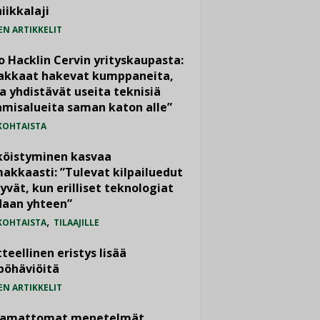
iikkalaji
EN ARTIKKELIT
o Hacklin Cervin yrityskaupasta:
iakkaat hakevat kumppaneita,
a yhdistävät useita teknisiä
misalueita saman katon alle”
KOHTAISTA
köistyminen kasvaa
akkaasti: ”Tulevat kilpailuedut
yvät, kun erilliset teknologiat
daan yhteen”
,
KOHTAISTA
TILAAJILLE
teellinen eristys lisää
pöhäviöitä
EN ARTIKKELIT
vamattomat menetelmät