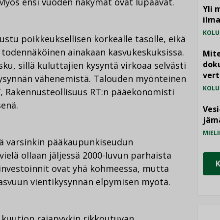
Myös ensi vuoden näkymät ovat lupaavat.
Yli 
ilm
KOLU
tu poikkeuksellisen korkealle tasolle, eikä
n todennäköinen ainakaan kasvukeskuksissa.
Mite
doku
u, sillä kuluttajien kysyntä virkoaa selvästi
vert
akysynnän vähenemistä. Talouden myönteinen
KOLU
n”, Rakennusteollisuus RT:n pääekonomisti
senä.
Vesi
jämä
MIELI
tää varsinkin pääkaupunkiseudun
ielä ollaan jäljessä 2000-luvun parhaista
sinvestoinnit ovat yhä kohmeessa, mutta
asvuun vientikysynnän elpymisen myötä.
 kuution rajapyykin rikkoutuvan