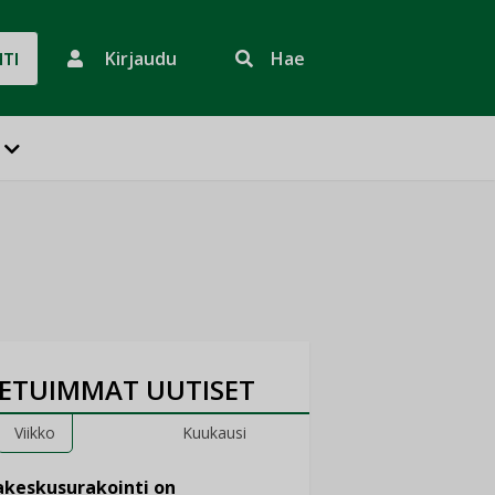
Kirjaudu
Hae
HTI
ETUIMMAT UUTISET
Viikko
Kuukausi
keskusurakointi on