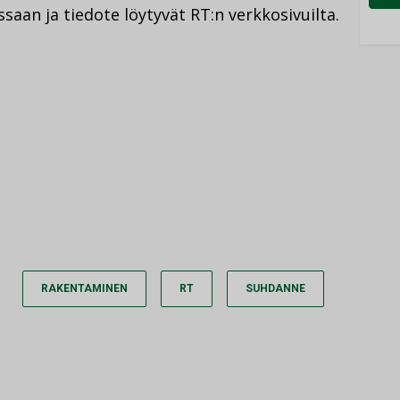
aan ja tiedote löytyvät RT:n verkkosivuilta.
RAKENTAMINEN
RT
SUHDANNE