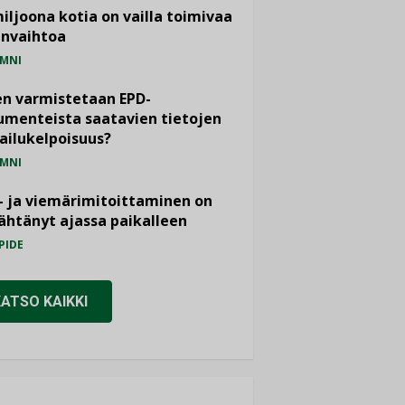
miljoona kotia on vailla toimivaa
anvaihtoa
MNI
n varmistetaan EPD-
menteista saatavien tietojen
ailukelpoisuus?
MNI
- ja viemärimitoittaminen on
htänyt ajassa paikalleen
PIDE
KATSO KAIKKI