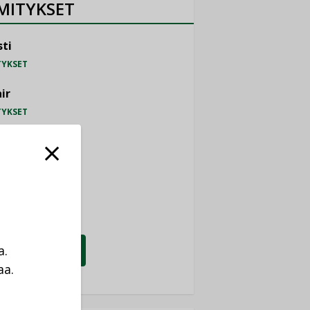
MITYKSET
ti
TYKSET
ir
TYKSET
nlund Oy
TYKSET
eider Electric
TYKSET
a.
KATSO KAIKKI
aa.
a