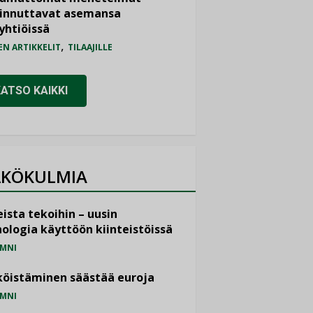
iinnuttavat asemansa
yhtiöissä
,
EN ARTIKKELIT
TILAAJILLE
KATSO KAIKKI
KÖKULMIA
ista tekoihin – uusin
ologia käyttöön kiinteistöissä
MNI
öistäminen säästää euroja
MNI