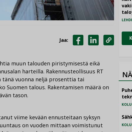
vak
talo
LEHD
Jaa:
JAA
JAA
KOPIOI
FACEBOOKISSA
LINKEDINISSÄ
LINKKI
htia muun talouden piristymisestä eikä
nnusalan harteilla. Rakennusteollisuus RT
NÄ
 tänä vuonna neljä prosenttia tai
oko Suomen talous. Rakentamisen määrä on
Puhe
tävän tason.
tekn
KOLU
tanut viime kevään ennusteitaan syksyn
Sähk
uuntaus on vuoden mittaan voimistunut
KOLU