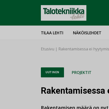
TILAA LEHTI
NÄKÖISLEHDET
Etusivu
|
Rakentamisessa ei hyytymi
PROJEKTIT
UUTINEN
Rakentamisessa 
Rakentamisen määrä on nyt y