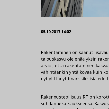
05.10.2017 14:02
Rakentaminen on saanut lisävau
talouskasvu ole enää yksin rake
arvioi, että rakentaminen kasvaa
vähintäänkin yhtä kovaa kuin k
nyt ylittänyt finanssikriisiä edel
Rakennusteollisuus RT on korot
suhdannekatsaukseensa. Kasvus