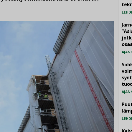
tekn
LEHD
Jarn
”As
jotk
osaa
AJAN
Säh
voim
synt
tuo
AJAN
Puut
läm
LEHD
Kai