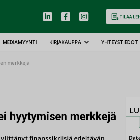
TILAA LE
MEDIAMYYNTI
KIRJAKAUPPA
YHTEYSTIEDOT
sen merkkejä
LU
ei hyytymisen merkkejä
littänyt finanssikriisiä edeltävän
Data