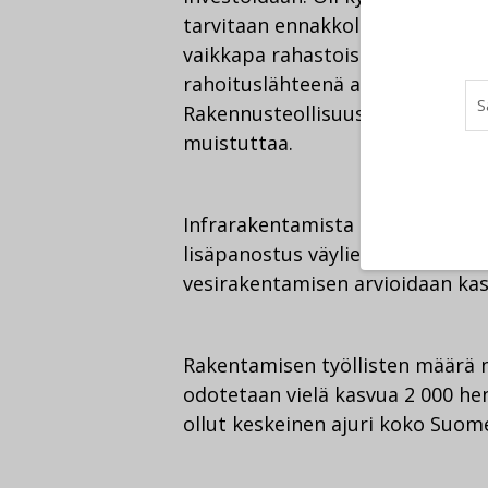
tarvitaan ennakkoluulotonta ase
vaikkapa rahastoista. Esimerkiks
rahoituslähteenä alenee väistäm
Rakennusteollisuus RT:n hallit
muistuttaa.
Infrarakentamista ovat siivittän
lisäpanostus väylien kunnostam
vesirakentamisen arvioidaan kas
Rakentamisen työllisten määrä n
odotetaan vielä kasvua 2 000 hen
ollut keskeinen ajuri koko Suom