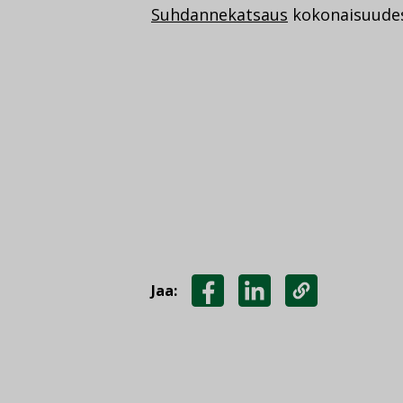
Suhdannekatsaus
kokonaisuudess
Jaa:
JAA
JAA
KOPIOI
FACEBOOKISSA
LINKEDINISSÄ
LINKKI