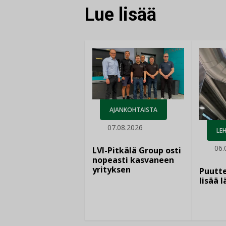
Lue lisää
AJANKOHTAISTA
07.08.2026
LEH
06.
LVI-Pitkälä Group osti
nopeasti kasvaneen
yrityksen
Puutte
lisää 