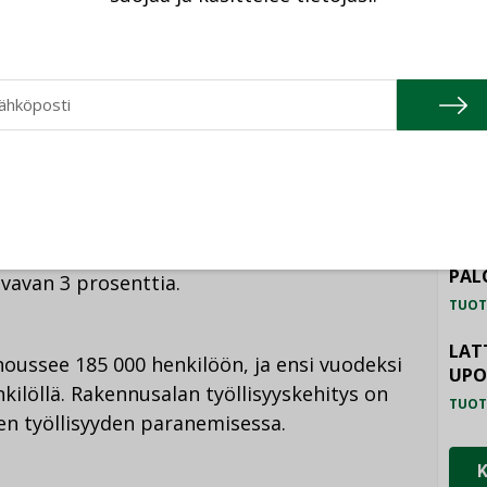
nnetta etsiä myös uusia rahoitusratkaisuja
TU
i liikenteessä polttoaineveron merkitys
ättä sähköautojen yleistyessä”,
HAL
uksen puheenjohtaja
Harri Kailasalo
TUOT
ILM
SYS
eet talonrakentamisen pohjatytöt ja valtion
TUOT
iseen. Tänä vuonna maa- ja
PAL
vavan 3 prosenttia.
TUOT
LAT
oussee 185 000 henkilöön, ja ensi vuodeksi
UP
kilöllä. Rakennusalan työllisyyskehitys on
TUOT
en työllisyyden paranemisessa.