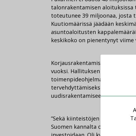
talonrakentamisen aloituksissa
toteutunee 39 miljoonaa, josta t
Kuutiomäärissä jäädään keskimä
asuntoaloitusten kappalemääräis
keskikoko on pienentynyt viime
Korjausrakentamisessa kasvu o
vuoksi. Hallituksen ja suurimpi
toimenpideohjelmat koulujen ja
tervehdyttämiseksi tuovat jatkos
uudisrakentamiseen.
A
Ta
”Sekä kiinteistöjen että liikenne
Suomen kannalta on välttämätönt
investoidaan. Oli kyse sitten terve