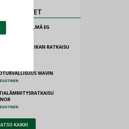
OTEUUTISET
LINTAJÄRJESTELMÄ EG
EUUTINEN
ASTOINTITEKNIIKAN RATKAISU
TEMAIR
EUUTINEN
OTURVALLISUUS WAVIN
EUUTINEN
TIALÄMMITYSRATKAISU
ONOR
EUUTINEN
KATSO KAIKKI