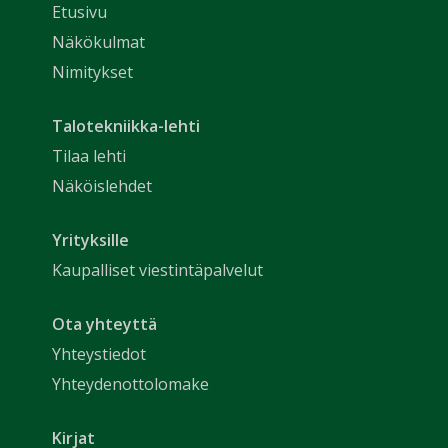
Etusivu
Näkökulmat
Nimitykset
Talotekniikka-lehti
Tilaa lehti
Näköislehdet
Yrityksille
Kaupalliset viestintäpalvelut
Ota yhteyttä
Yhteystiedot
Yhteydenottolomake
Kirjat