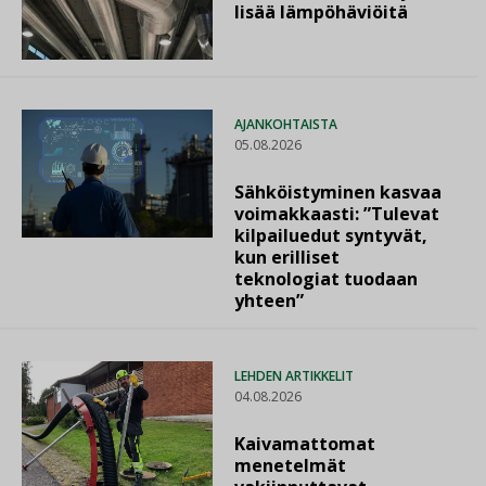
lisää lämpöhäviöitä
AJANKOHTAISTA
05.08.2026
Sähköistyminen kasvaa
voimakkaasti: ”Tulevat
kilpailuedut syntyvät,
kun erilliset
teknologiat tuodaan
yhteen”
LEHDEN ARTIKKELIT
04.08.2026
Kaivamattomat
menetelmät