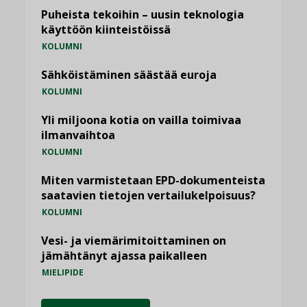
Puheista tekoihin – uusin teknologia
käyttöön kiinteistöissä
KOLUMNI
Sähköistäminen säästää euroja
KOLUMNI
Yli miljoona kotia on vailla toimivaa
ilmanvaihtoa
KOLUMNI
Miten varmistetaan EPD-dokumenteista
saatavien tietojen vertailukelpoisuus?
KOLUMNI
Vesi- ja viemärimitoittaminen on
jämähtänyt ajassa paikalleen
MIELIPIDE