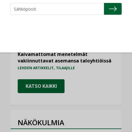
yhdistävät useita teknisiä osaamisalueita
saman katon alle”
AJANKOHTAISTA
Bravida sai LVI-urakoita koulujen
perusparannushankkeissa
,
AJANKOHTAISTA
TILAAJILLE
Kaivamattomat menetelmät
vakiinnuttavat asemansa taloyhtiöissä
,
LEHDEN ARTIKKELIT
TILAAJILLE
KATSO KAIKKI
NÄKÖKULMIA