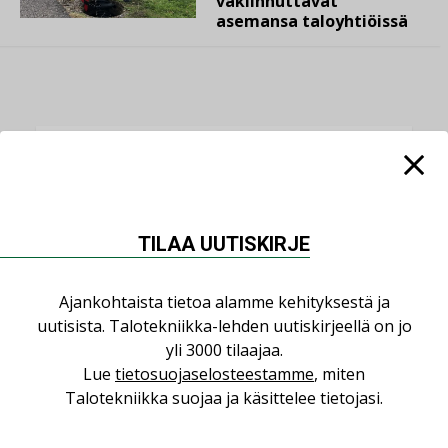
vakiinnuttavat
asemansa taloyhtiöissä
LUETUIMMAT UUTISET
Viikko
Kuukausi
TILAA UUTISKIRJE
Datakeskusurakointi on tekniikkalaji
LEHDEN ARTIKKELIT
Ajankohtaista tietoa alamme kehityksestä ja
Kolumni: Ilmastonmuutos muuttaa
uutisista. Talotekniikka-lehden uutiskirjeellä on jo
rakennusten korjaustarpeita
yli 3000 tilaajaa.
,
,
KOLUMNI
LEHDEN ARTIKKELIT
TILAAJILLE
Lue
tietosuojaselosteestamme
, miten
Talotekniikka suojaa ja käsittelee tietojasi.
Jarno Hacklin Cervin yrityskaupasta:
”Asiakkaat hakevat kumppaneita, jotka