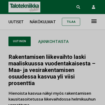
UUTISET
NÄKÖKULMAT
TILAA
AJANKOHTAISTA
UUTINEN
Rakentamisen liikevaihto laski
maaliskuussa vuodentakaisesta –
Maa- ja vesirakentamisen
osuudessa kasvua yli viisi
prosenttia
Hienoista kasvua näkyi myös rakentamisen
kausitasoitetussa liikevaihdossa helmikuuhun
verrattuna.