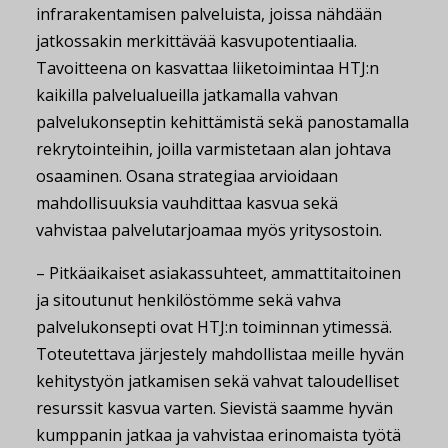
infrarakentamisen palveluista, joissa nähdään
jatkossakin merkittävää kasvupotentiaalia.
Tavoitteena on kasvattaa liiketoimintaa HTJ:n
kaikilla palvelualueilla jatkamalla vahvan
palvelukonseptin kehittämistä sekä panostamalla
rekrytointeihin, joilla varmistetaan alan johtava
osaaminen. Osana strategiaa arvioidaan
mahdollisuuksia vauhdittaa kasvua sekä
vahvistaa palvelutarjoamaa myös yritysostoin.
– Pitkäaikaiset asiakassuhteet, ammattitaitoinen
ja sitoutunut henkilöstömme sekä vahva
palvelukonsepti ovat HTJ:n toiminnan ytimessä.
Toteutettava järjestely mahdollistaa meille hyvän
kehitystyön jatkamisen sekä vahvat taloudelliset
resurssit kasvua varten. Sievistä saamme hyvän
kumppanin jatkaa ja vahvistaa erinomaista työtä