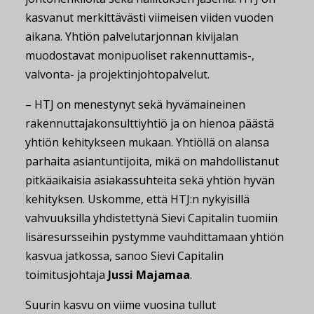
kasvanut merkittävästi viimeisen viiden vuoden
aikana. Yhtiön palvelutarjonnan kivijalan
muodostavat monipuoliset rakennuttamis-,
valvonta- ja projektinjohtopalvelut.
– HTJ on menestynyt sekä hyvämaineinen
rakennuttajakonsulttiyhtiö ja on hienoa päästä
yhtiön kehitykseen mukaan. Yhtiöllä on alansa
parhaita asiantuntijoita, mikä on mahdollistanut
pitkäaikaisia asiakassuhteita sekä yhtiön hyvän
kehityksen. Uskomme, että HTJ:n nykyisillä
vahvuuksilla yhdistettynä Sievi Capitalin tuomiin
lisäresursseihin pystymme vauhdittamaan yhtiön
kasvua jatkossa, sanoo Sievi Capitalin
toimitusjohtaja
Jussi Majamaa
.
Suurin kasvu on viime vuosina tullut