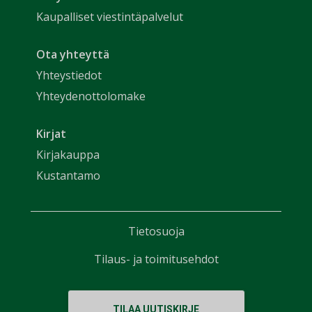
Kaupalliset viestintäpalvelut
Ota yhteyttä
Yhteystiedot
Yhteydenottolomake
Kirjat
Kirjakauppa
Kustantamo
Tietosuoja
Tilaus- ja toimitusehdot
TILAA UUTISKIRJE