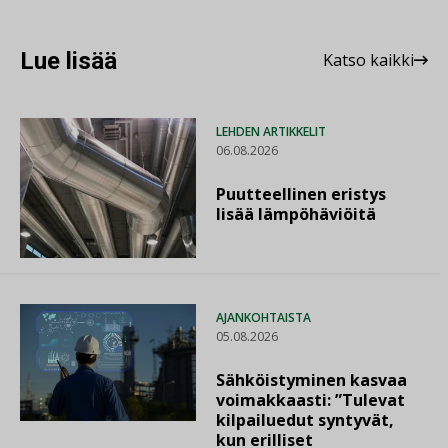
Lue lisää
Katso kaikki
LEHDEN ARTIKKELIT
06.08.2026
Puutteellinen eristys
lisää lämpöhäviöitä
AJANKOHTAISTA
05.08.2026
Sähköistyminen kasvaa
voimakkaasti: ”Tulevat
kilpailuedut syntyvät,
kun erilliset