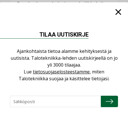
Datakeskusurakointi on tekniikkalaji
LEHDEN ARTIKKELIT
Jarno Hacklin Cervin yrityskaupasta:
”Asiakkaat hakevat kumppaneita, jotka
TILAA UUTISKIRJE
yhdistävät useita teknisiä osaamisalueita
saman katon alle”
AJANKOHTAISTA
Ajankohtaista tietoa alamme kehityksestä ja
uutisista. Talotekniikka-lehden uutiskirjeellä on jo
Kolumni: Ilmastonmuutos muuttaa
yli 3000 tilaajaa.
rakennusten korjaustarpeita
Lue
tietosuojaselosteestamme
, miten
,
,
KOLUMNI
LEHDEN ARTIKKELIT
TILAAJILLE
Talotekniikka suojaa ja käsittelee tietojasi.
Bravida sai LVI-urakoita koulujen
perusparannushankkeissa
,
AJANKOHTAISTA
TILAAJILLE
Kaivamattomat menetelmät
vakiinnuttavat asemansa taloyhtiöissä
,
LEHDEN ARTIKKELIT
TILAAJILLE