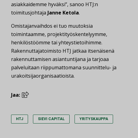
asiakkaidemme hyväksi”, sanoo HTJ:n
toimitusjohtaja
Janne Ketola
.
Omistajanvaihdos ei tuo muutoksia
toimintaamme, projektityöskentelyymme,
henkilöstöömme tai yhteystietoihimme.
Rakennuttajatoimisto HTJ jatkaa itsenäisenä
rakennuttamisen asiantuntijana ja tarjoaa
palveluitaan riippumattomana suunnittelu- ja
urakoitsijaorganisaatioista.
Jaa:
HTJ
SIEVI CAPITAL
YRITYSKAUPPA