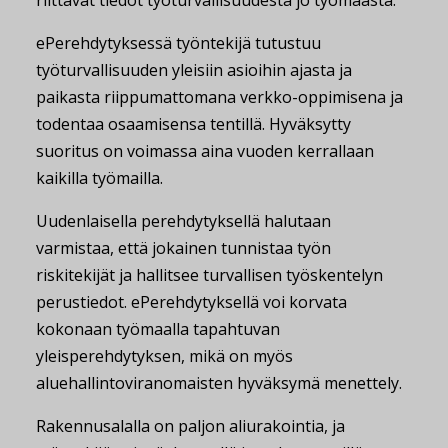
riittävät tiedot työturvallisuudesta jo työmaasta.
ePerehdytyksessä työntekijä tutustuu
työturvallisuuden yleisiin asioihin ajasta ja
paikasta riippumattomana verkko-oppimisena ja
todentaa osaamisensa tentillä. Hyväksytty
suoritus on voimassa aina vuoden kerrallaan
kaikilla työmailla.
Uudenlaisella perehdytyksellä halutaan
varmistaa, että jokainen tunnistaa työn
riskitekijät ja hallitsee turvallisen työskentelyn
perustiedot. ePerehdytyksellä voi korvata
kokonaan työmaalla tapahtuvan
yleisperehdytyksen, mikä on myös
aluehallintoviranomaisten hyväksymä menettely.
Rakennusalalla on paljon aliurakointia, ja