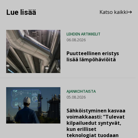
Lue lisää
Katso kaikki
LEHDEN ARTIKKELIT
06.08.2026
Puutteellinen eristys
lisää lämpöhäviöitä
AJANKOHTAISTA
05.08.2026
Sähköistyminen kasvaa
voimakkaasti: ”Tulevat
kilpailuedut syntyvät,
kun erilliset
teknologiat tuodaan