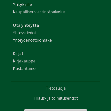
Yrityksille
Kaupalliset viestintäpalvelut
Ota yhteyttä
Yhteystiedot
Yhteydenottolomake
Kirjat
Kirjakauppa
Kustantamo
Tietosuoja
Tilaus- ja toimitusehdot