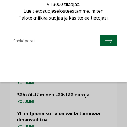
,
LEHDEN ARTIKKELIT
TILAAJILLE
yli 3000 tilaajaa.
Lue
tietosuojaselosteestamme
, miten
Talotekniikka suojaa ja käsittelee tietojasi.
KATSO KAIKKI
NÄKÖKULMIA
Puheista tekoihin – uusin teknologia
käyttöön kiinteistöissä
KOLUMNI
Sähköistäminen säästää euroja
KOLUMNI
Yli miljoona kotia on vailla toimivaa
ilmanvaihtoa
KOLUMNI