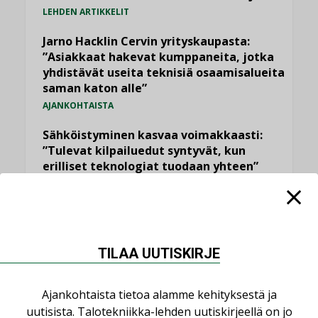
LEHDEN ARTIKKELIT
Jarno Hacklin Cervin yrityskaupasta:
”Asiakkaat hakevat kumppaneita, jotka
yhdistävät useita teknisiä osaamisalueita
saman katon alle”
AJANKOHTAISTA
Sähköistyminen kasvaa voimakkaasti:
”Tulevat kilpailuedut syntyvät, kun
erilliset teknologiat tuodaan yhteen”
,
AJANKOHTAISTA
TILAAJILLE
Kaivamattomat menetelmät
vakiinnuttavat asemansa taloyhtiöissä
,
LEHDEN ARTIKKELIT
TILAAJILLE
TILAA UUTISKIRJE
Valaistusasiantuntija: ”Talotekniikan
pitäisi helpottaa arkea, ei monimutkaistaa
Ajankohtaista tietoa alamme kehityksestä ja
sitä”
uutisista. Talotekniikka-lehden uutiskirjeellä on jo