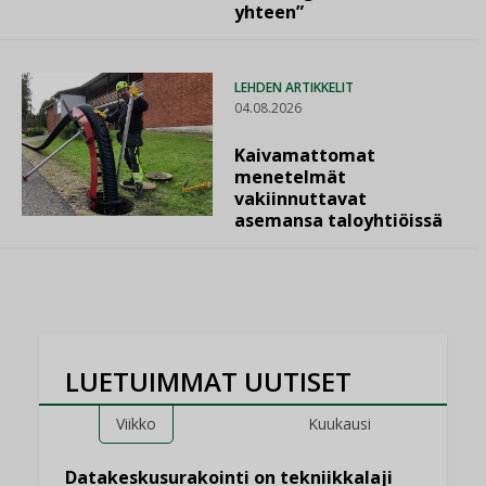
yhteen”
LEHDEN ARTIKKELIT
04.08.2026
Kaivamattomat
menetelmät
vakiinnuttavat
asemansa taloyhtiöissä
LUETUIMMAT UUTISET
Viikko
Kuukausi
Datakeskusurakointi on tekniikkalaji