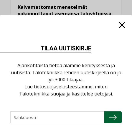
Kaivamattomat menetelmät
vakiinnuttavat asemansa taloyhtiöissä
,
LEHDEN ARTIKKELIT
TILAAJILLE
KATSO KAIKKI
TILAA UUTISKIRJE
Ajankohtaista tietoa alamme kehityksestä ja
uutisista. Talotekniikka-lehden uutiskirjeellä on jo
NÄKÖKULMIA
yli 3000 tilaajaa.
Lue
tietosuojaselosteestamme
, miten
Puheista tekoihin – uusin teknologia
Talotekniikka suojaa ja käsittelee tietojasi.
käyttöön kiinteistöissä
KOLUMNI
Sähköistäminen säästää euroja
KOLUMNI