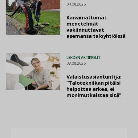
04.08.2026
Kaivamattomat
menetelmät
vakiinnuttavat
asemansa taloyhtiöissä
LEHDEN ARTIKKELIT
03.08.2026
Valaistusasiantuntija:
”Talotekniikan pitäisi
helpottaa arkea, ei
monimutkaistaa sitä”