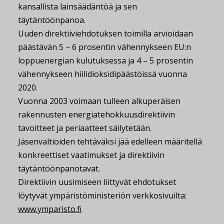
kansallista lainsäädäntöä ja sen
täytäntöönpanoa.
Uuden direktiiviehdotuksen toimilla arvioidaan
päästävän 5 – 6 prosentin vähennykseen EU:n
loppuenergian kulutuksessa ja 4 – 5 prosentin
vähennykseen hiilidioksidipäästöissä vuonna
2020.
Vuonna 2003 voimaan tulleen alkuperäisen
rakennusten energiatehokkuusdirektiivin
tavoitteet ja periaatteet säilytetään.
Jäsenvaltioiden tehtäväksi jää edelleen määritellä
konkreettiset vaatimukset ja direktiivin
täytäntöönpanotavat.
Direktiivin uusimiseen liittyvät ehdotukset
löytyvät ympäristöministeriön verkkosivuilta:
www.ymparisto.fi