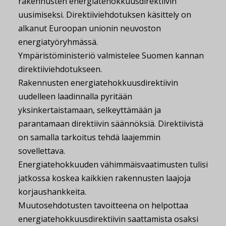
rakennusten energiatehokkuusdirektiivin
uusimiseksi. Direktiiviehdotuksen käsittely on
alkanut Euroopan unionin neuvoston
energiatyöryhmässä.
Ympäristöministeriö valmistelee Suomen kannan
direktiiviehdotukseen.
Rakennusten energiatehokkuusdirektiivin
uudelleen laadinnalla pyritään
yksinkertaistamaan, selkeyttämään ja
parantamaan direktiivin säännöksiä. Direktiivistä
on samalla tarkoitus tehdä laajemmin
sovellettava.
Energiatehokkuuden vähimmäisvaatimusten tulisi
jatkossa koskea kaikkien rakennusten laajoja
korjaushankkeita.
Muutosehdotusten tavoitteena on helpottaa
energiatehokkuusdirektiivin saattamista osaksi