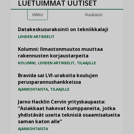
LUETUIMMAT UUTISET
Viikko
Kuukausi
Datakeskusurakointi on tekniikkalaji
LEHDEN ARTIKKELIT
Kolumni: Ilmastonmuutos muuttaa
rakennusten korjaustarpeita
,
,
KOLUMNI
LEHDEN ARTIKKELIT
TILAAJILLE
Bravida sai LVI-urakoita koulujen
perusparannushankkeissa
,
AJANKOHTAISTA
TILAAJILLE
Jarno Hacklin Cervin yrityskaupasta:
”Asiakkaat hakevat kumppaneita, jotka
yhdistävät useita teknisiä osaamisalueita
saman katon alle”
AJANKOHTAISTA