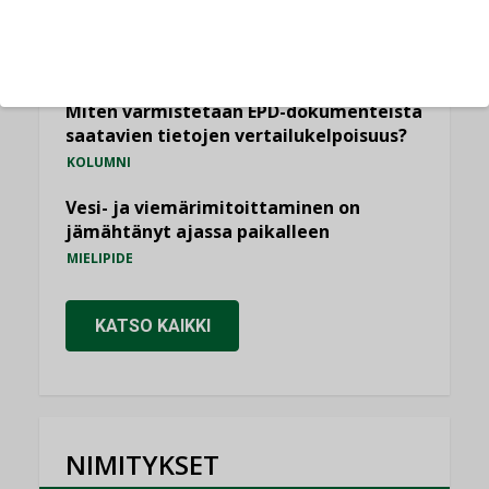
Yli miljoona kotia on vailla toimivaa
ilmanvaihtoa
KOLUMNI
Miten varmistetaan EPD-dokumenteista
saatavien tietojen vertailukelpoisuus?
KOLUMNI
Vesi- ja viemärimitoittaminen on
jämähtänyt ajassa paikalleen
MIELIPIDE
KATSO KAIKKI
NIMITYKSET