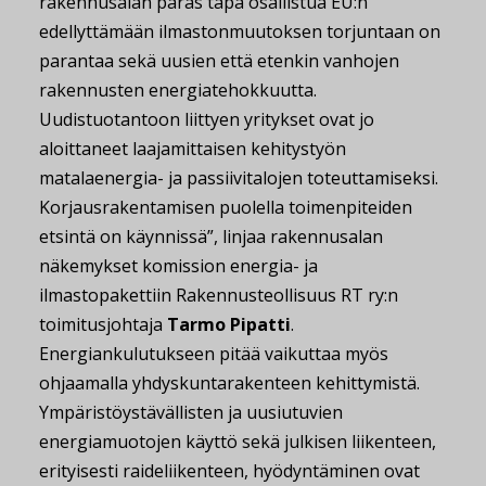
rakennusalan paras tapa osallistua EU:n
edellyttämään ilmastonmuutoksen torjuntaan on
parantaa sekä uusien että etenkin vanhojen
rakennusten energiatehokkuutta.
Uudistuotantoon liittyen yritykset ovat jo
aloittaneet laajamittaisen kehitystyön
matalaenergia- ja passiivitalojen toteuttamiseksi.
Korjausrakentamisen puolella toimenpiteiden
etsintä on käynnissä”, linjaa rakennusalan
näkemykset komission energia- ja
ilmastopakettiin Rakennusteollisuus RT ry:n
toimitusjohtaja
Tarmo Pipatti
.
Energiankulutukseen pitää vaikuttaa myös
ohjaamalla yhdyskuntarakenteen kehittymistä.
Ympäristöystävällisten ja uusiutuvien
energiamuotojen käyttö sekä julkisen liikenteen,
erityisesti raideliikenteen, hyödyntäminen ovat