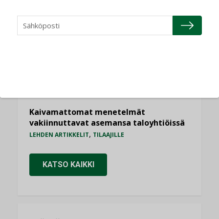
AJANKOHTAISTA
Kolumni: Ilmastonmuutos muuttaa
rakennusten korjaustarpeita
,
,
KOLUMNI
LEHDEN ARTIKKELIT
TILAAJILLE
Bravida sai LVI-urakoita koulujen
perusparannushankkeissa
,
AJANKOHTAISTA
TILAAJILLE
Kaivamattomat menetelmät
vakiinnuttavat asemansa taloyhtiöissä
,
LEHDEN ARTIKKELIT
TILAAJILLE
KATSO KAIKKI