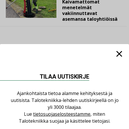
Kaivamattomat
menetelmät
vakiinnuttavat
asemansa taloyhtiöissä
LUETUIMMAT UUTISET
Viikko
Kuukausi
TILAA UUTISKIRJE
Datakeskusurakointi on tekniikkalaji
Ajankohtaista tietoa alamme kehityksestä ja
LEHDEN ARTIKKELIT
uutisista. Talotekniikka-lehden uutiskirjeellä on jo
Jarno Hacklin Cervin yrityskaupasta:
yli 3000 tilaajaa.
”Asiakkaat hakevat kumppaneita, jotka
Lue
tietosuojaselosteestamme
, miten
yhdistävät useita teknisiä osaamisalueita
Talotekniikka suojaa ja käsittelee tietojasi.
saman katon alle”