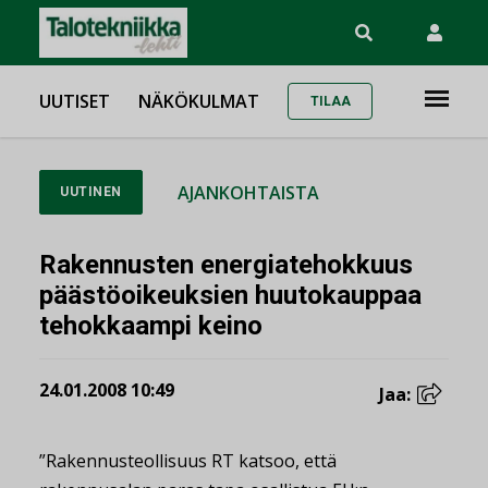
UUTISET
NÄKÖKULMAT
TILAA
AJANKOHTAISTA
UUTINEN
Rakennusten energiatehokkuus
päästöoikeuksien huutokauppaa
tehokkaampi keino
24.01.2008 10:49
Jaa:
”Rakennusteollisuus RT katsoo, että