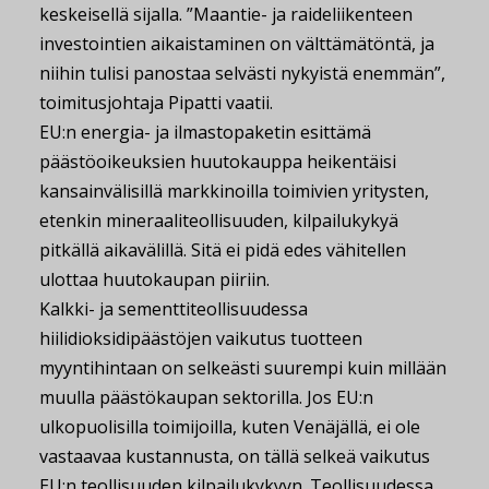
keskeisellä sijalla. ”Maantie- ja raideliikenteen
investointien aikaistaminen on välttämätöntä, ja
niihin tulisi panostaa selvästi nykyistä enemmän”,
toimitusjohtaja Pipatti vaatii.
EU:n energia- ja ilmastopaketin esittämä
päästöoikeuksien huutokauppa heikentäisi
kansainvälisillä markkinoilla toimivien yritysten,
etenkin mineraaliteollisuuden, kilpailukykyä
pitkällä aikavälillä. Sitä ei pidä edes vähitellen
ulottaa huutokaupan piiriin.
Kalkki- ja sementtiteollisuudessa
hiilidioksidipäästöjen vaikutus tuotteen
myyntihintaan on selkeästi suurempi kuin millään
muulla päästökaupan sektorilla. Jos EU:n
ulkopuolisilla toimijoilla, kuten Venäjällä, ei ole
vastaavaa kustannusta, on tällä selkeä vaikutus
EU:n teollisuuden kilpailukykyyn. Teollisuudessa