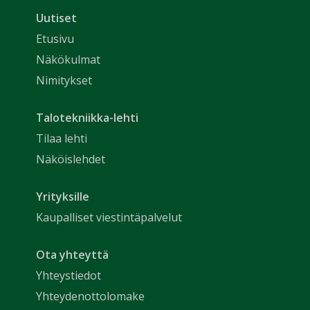
Uutiset
Etusivu
Näkökulmat
Nimitykset
Talotekniikka-lehti
Tilaa lehti
Näköislehdet
Yrityksille
Kaupalliset viestintäpalvelut
Ota yhteyttä
Yhteystiedot
Yhteydenottolomake