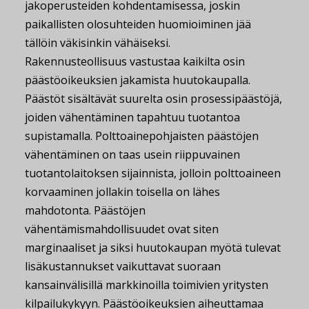
jakoperusteiden kohdentamisessa, joskin
paikallisten olosuhteiden huomioiminen jää
tällöin väkisinkin vähäiseksi.
Rakennusteollisuus vastustaa kaikilta osin
päästöoikeuksien jakamista huutokaupalla.
Päästöt sisältävät suurelta osin prosessipäästöjä,
joiden vähentäminen tapahtuu tuotantoa
supistamalla. Polttoainepohjaisten päästöjen
vähentäminen on taas usein riippuvainen
tuotantolaitoksen sijainnista, jolloin polttoaineen
korvaaminen jollakin toisella on lähes
mahdotonta. Päästöjen
vähentämismahdollisuudet ovat siten
marginaaliset ja siksi huutokaupan myötä tulevat
lisäkustannukset vaikuttavat suoraan
kansainvälisillä markkinoilla toimivien yritysten
kilpailukykyyn. Päästöoikeuksien aiheuttamaa