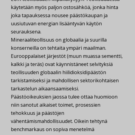
käytetään myös paljon ostosähköä, jonka hinta
joka tapauksessa nousee päästökaupan ja
uusiutuvan energian lisääntyvän käytön
seurauksena.
Mineraaliteollisuus on globaalia ja suurilla
konserneilla on tehtaita ympäri maailman.
Eurooppalaiset järjestöt (muun muassa sementti,
kalkki ja teräs) ovat käynnistäneet selvityksiä
teollisuuden globaalin hiilidioksidipäästön
tarkistamiseksi ja mahdollisen sektorikohtaisen
tarkastelun aikaansaamiseksi.
Päästöoikeuksien jaossa tulee ottaa huomioon
niin sanotut aikaiset toimet, prosessien
tehokkuus ja päästöjen
vähentämismahdollisuudet. Oikein tehtynä
benchmarkaus on sopiva menetelmä