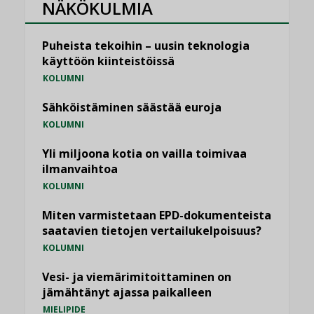
NÄKÖKULMIA
Puheista tekoihin – uusin teknologia
käyttöön kiinteistöissä
KOLUMNI
Sähköistäminen säästää euroja
KOLUMNI
Yli miljoona kotia on vailla toimivaa
ilmanvaihtoa
KOLUMNI
Miten varmistetaan EPD-dokumenteista
saatavien tietojen vertailukelpoisuus?
KOLUMNI
Vesi- ja viemärimitoittaminen on
jämähtänyt ajassa paikalleen
MIELIPIDE