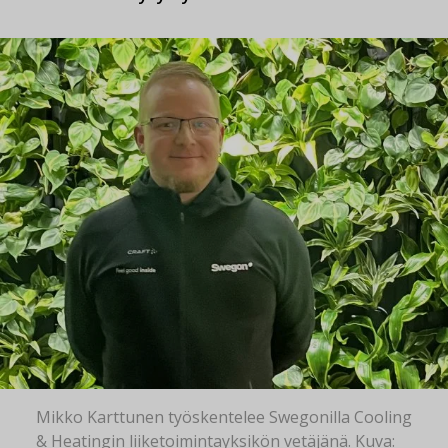
Mikko Karttunen työskentelee Swegonilla Cooling
& Heatingin liiketoimintayksikön vetäjänä. Kuva: