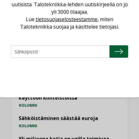
Kaivamattomat menetelmät
uutisista. Talotekniikka-lehden uutiskirjeellä on jo
vakiinnuttavat asemansa taloyhtiöissä
yli 3000 tilaajaa.
,
LEHDEN ARTIKKELIT
TILAAJILLE
Lue
tietosuojaselosteestamme
, miten
Talotekniikka suojaa ja käsittelee tietojasi.
KATSO KAIKKI
NÄKÖKULMIA
Puheista tekoihin – uusin teknologia
käyttöön kiinteistöissä
KOLUMNI
Sähköistäminen säästää euroja
KOLUMNI
Yli miljoona kotia on vailla toimivaa