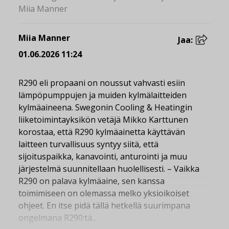
Miia Manner
Miia Manner
Jaa:
01.06.2026 11:24
R290 eli propaani on noussut vahvasti esiin
lämpöpumppujen ja muiden kylmälaitteiden
kylmäaineena. Swegonin Cooling & Heatingin
liiketoimintayksikön vetäjä Mikko Karttunen
korostaa, että R290 kylmäainetta käyttävän
laitteen turvallisuus syntyy siitä, että
sijoituspaikka, kanavointi, anturointi ja muu
järjestelmä suunnitellaan huolellisesti. – Vaikka
R290 on palava kylmäaine, sen kanssa
toimimiseen on olemassa melko yksioikoiset
ohjeet. En itse pidä tällä hetkellä suurimpana
ongelmana R290:tä...