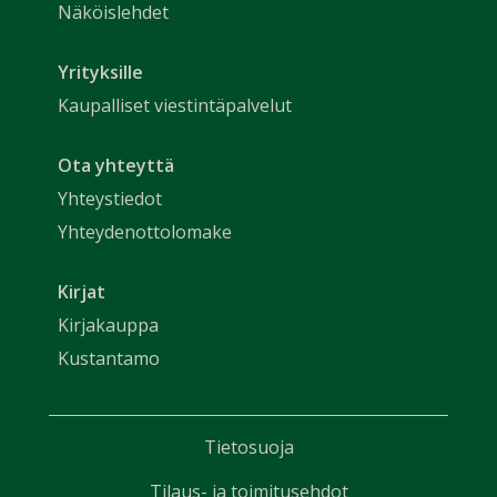
Näköislehdet
Yrityksille
Kaupalliset viestintäpalvelut
Ota yhteyttä
Yhteystiedot
Yhteydenottolomake
Kirjat
Kirjakauppa
Kustantamo
Tietosuoja
Tilaus- ja toimitusehdot