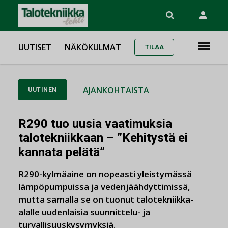
UUTISET
NÄKÖKULMAT
TILAA
AJANKOHTAISTA
UUTINEN
R290 tuo uusia vaatimuksia
talotekniikkaan – ”Kehitystä ei
kannata pelätä”
R290-kylmäaine on nopeasti yleistymässä
lämpöpumpuissa ja vedenjäähdyttimissä,
mutta samalla se on tuonut talotekniikka-
alalle uudenlaisia suunnittelu- ja
turvallisuuskysymyksiä.