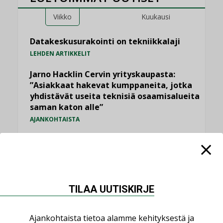
Viikko
Kuukausi
Datakeskusurakointi on tekniikkalaji
LEHDEN ARTIKKELIT
Jarno Hacklin Cervin yrityskaupasta:
”Asiakkaat hakevat kumppaneita, jotka
yhdistävät useita teknisiä osaamisalueita
saman katon alle”
AJANKOHTAISTA
Sähköistyminen kasvaa voimakkaasti:
”Tulevat kilpailuedut syntyvät, kun
erilliset teknologiat tuodaan yhteen”
,
AJANKOHTAISTA
TILAAJILLE
TILAA UUTISKIRJE
Puutteellinen eristys lisää lämpöhäviöitä
LEHDEN ARTIKKELIT
Ajankohtaista tietoa alamme kehityksestä ja