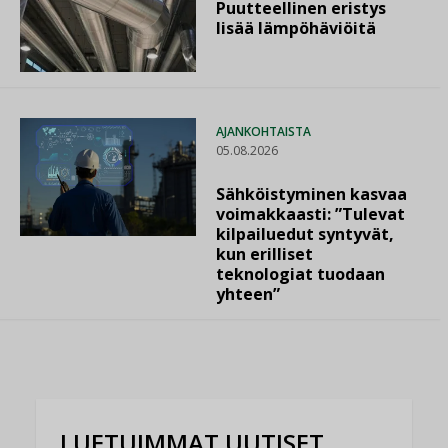
Puutteellinen eristys
lisää lämpöhäviöitä
AJANKOHTAISTA
05.08.2026
Sähköistyminen kasvaa
voimakkaasti: ”Tulevat
kilpailuedut syntyvät,
kun erilliset
teknologiat tuodaan
yhteen”
LUETUIMMAT UUTISET