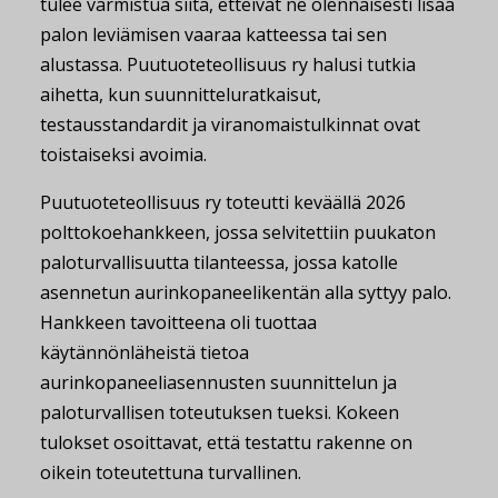
tulee varmistua siitä, etteivät ne olennaisesti lisää
palon leviämisen vaaraa katteessa tai sen
alustassa.
Puutuoteteollisuus ry halusi tutkia
aihetta, kun suunnitteluratkaisut,
testausstandardit ja viranomaistulkinnat ovat
toistaiseksi avoimia.
Puutuoteteollisuus ry toteutti keväällä 2026
polttokoehankkeen, jossa selvitettiin puukaton
paloturvallisuutta tilanteessa, jossa katolle
asennetun aurinkopaneelikentän alla syttyy palo.
Hankkeen tavoitteena oli tuottaa
käytännönläheistä tietoa
aurinkopaneeliasennusten suunnittelun ja
paloturvallisen toteutuksen tueksi. Kokeen
tulokset osoittavat, että testattu rakenne on
oikein toteutettuna turvallinen.