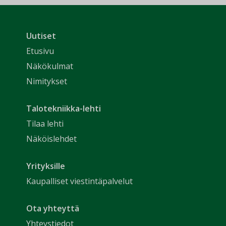
Uutiset
Etusivu
Näkökulmat
Nimitykset
Talotekniikka-lehti
Tilaa lehti
Näköislehdet
Yrityksille
Kaupalliset viestintäpalvelut
Ota yhteyttä
Yhteystiedot