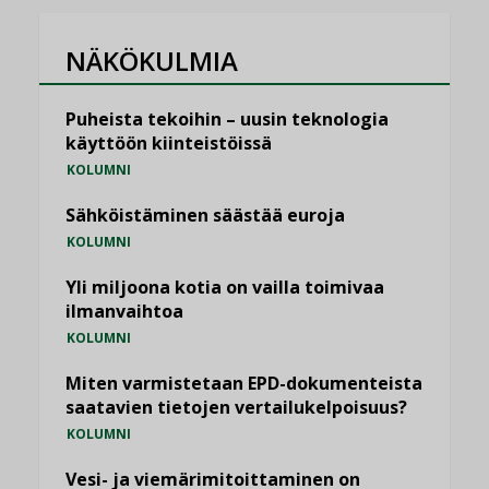
NÄKÖKULMIA
Puheista tekoihin – uusin teknologia
käyttöön kiinteistöissä
KOLUMNI
Sähköistäminen säästää euroja
KOLUMNI
Yli miljoona kotia on vailla toimivaa
ilmanvaihtoa
KOLUMNI
Miten varmistetaan EPD-dokumenteista
saatavien tietojen vertailukelpoisuus?
KOLUMNI
Vesi- ja viemärimitoittaminen on