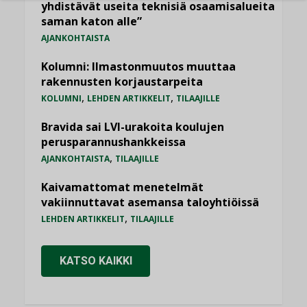
yhdistävät useita teknisiä osaamisalueita
saman katon alle”
AJANKOHTAISTA
Kolumni: Ilmastonmuutos muuttaa
rakennusten korjaustarpeita
,
,
KOLUMNI
LEHDEN ARTIKKELIT
TILAAJILLE
Bravida sai LVI-urakoita koulujen
perusparannushankkeissa
,
AJANKOHTAISTA
TILAAJILLE
Kaivamattomat menetelmät
vakiinnuttavat asemansa taloyhtiöissä
,
LEHDEN ARTIKKELIT
TILAAJILLE
KATSO KAIKKI