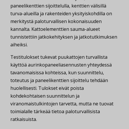
paneelikenttien sijoittelulla, kenttien välisillä
turva-alueilla ja rakenteiden yksityiskohdilla on
merkitystä paloturvallisen kokonaisuuden
kannalta. Kattoelementtien sauma-alueet
tunnistettiin jatkokehityksen ja jatkotutkimuksen
aiheiksi.
Testitulokset tukevat puukattojen turvallista
käyttöä aurinkopaneeliasennusten yhteydessä
tavanomaisissa kohteissa, kun suunnittelu,
toteutus ja paneelikenttien sijoittelu tehdään
huolellisesti. Tulokset eivät poista
kohdekohtaisen suunnittelun ja
viranomaistulkintojen tarvetta, mutta ne tuovat
toimialalle tärkeää tietoa paloturvallisista
ratkaisuista.