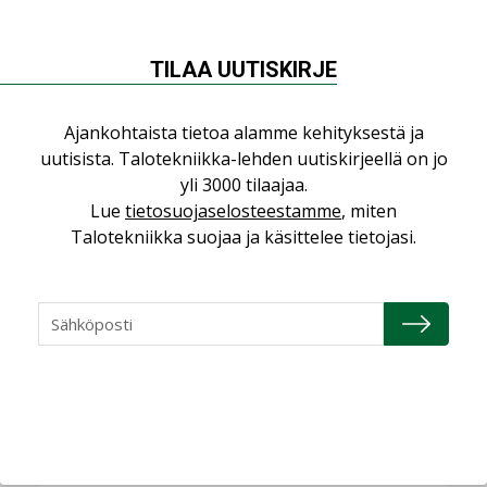
04.08.2026
Kaivamattomat
TILAA UUTISKIRJE
menetelmät
vakiinnuttavat
asemansa taloyhtiöissä
Ajankohtaista tietoa alamme kehityksestä ja
uutisista. Talotekniikka-lehden uutiskirjeellä on jo
yli 3000 tilaajaa.
Lue
tietosuojaselosteestamme
, miten
Talotekniikka suojaa ja käsittelee tietojasi.
LUETUIMMAT UUTISET
Viikko
Kuukausi
Datakeskusurakointi on tekniikkalaji
LEHDEN ARTIKKELIT
Jarno Hacklin Cervin yrityskaupasta:
”Asiakkaat hakevat kumppaneita, jotka