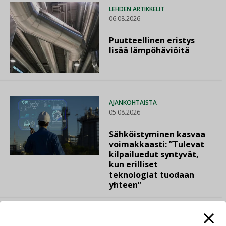
LEHDEN ARTIKKELIT
06.08.2026
Puutteellinen eristys
lisää lämpöhäviöitä
AJANKOHTAISTA
05.08.2026
Sähköistyminen kasvaa
voimakkaasti: ”Tulevat
kilpailuedut syntyvät,
kun erilliset
teknologiat tuodaan
yhteen”
LEHDEN ARTIKKELIT