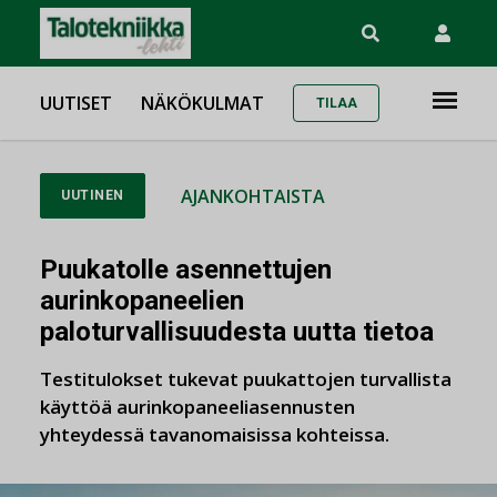
UUTISET
NÄKÖKULMAT
TILAA
AJANKOHTAISTA
UUTINEN
Puukatolle asennettujen
aurinkopaneelien
paloturvallisuudesta uutta tietoa
Testitulokset tukevat puukattojen turvallista
käyttöä aurinkopaneeliasennusten
yhteydessä tavanomaisissa kohteissa.