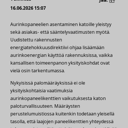
Jaa:
16.06.2026 15:07
Aurinkopaneelien asentaminen katoille yleistyy
sekä asiakas- että sääntelyvaatimusten myötä.
Uudistettu rakennusten
energiatehokkuusdirektiivi ohjaa lisäämään
aurinkoenergian käyttöä rakennuksissa, vaikka
kansallisen toimeenpanon yksityiskohdat ovat
vielä osin tarkentumassa.
Nykyisissä palomääräyksissä ei ole
yksityiskohtaisia vaatimuksia
aurinkopaneelikenttien vaikutuksesta katon
paloturvallisuuteen. Määräysten
perustelumuistiossa kuitenkin todetaan yleisellä
tasolla, että laajojen paneelikenttien yhteydessä