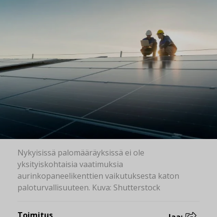
Nykyisissä palomääräyksissä ei ole
yksityiskohtaisia vaatimuksia
aurinkopaneelikenttien vaikutuksesta katon
paloturvallisuuteen. Kuva: Shutterstock
Toimitus