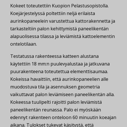
Kokeet toteutettiin Kuopion Pelastusopistolla.
Koejärjestelyssä poltettiin neljä erilaista
aurinkopaneelein varustettua kattorakennetta ja
tarkasteltiin palon kehittymistä paneelikentän
alapuolisessa tilassa ja leviämistä kattoelementin
ontelotilaan.
Testatussa rakenteessa katteen alustana
käytettiin 18 mm:n puulevyalustaa ja jatkuvana
puurakenteena toteutettua elementtisaumaa.
Kokeissa havaittiin, että aurinkopaneelien alle
muodostuva tila ja asennuksen geometria
vaikuttavat palon leviämiseen paneelikentän alla.
Kokeessa tuulipelti rajoitti palon leviämistä
paneelikentän reunassa. Palo ei myöskään
edennyt rakenteen onteloon 60 minuutin koeajan
aikana. Tulokset tukevat käsitystä, että