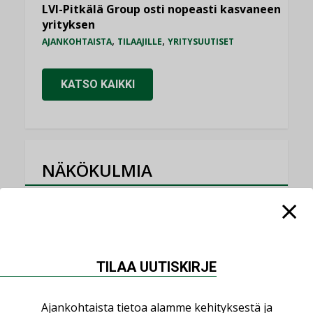
LVI-Pitkälä Group osti nopeasti kasvaneen
yrityksen
,
,
AJANKOHTAISTA
TILAAJILLE
YRITYSUUTISET
KATSO KAIKKI
NÄKÖKULMIA
Puheista tekoihin – uusin teknologia
käyttöön kiinteistöissä
KOLUMNI
TILAA UUTISKIRJE
Sähköistäminen säästää euroja
KOLUMNI
Ajankohtaista tietoa alamme kehityksestä ja