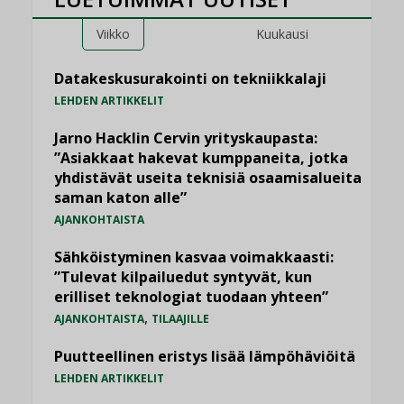
Viikko
Kuukausi
Datakeskusurakointi on tekniikkalaji
LEHDEN ARTIKKELIT
Jarno Hacklin Cervin yrityskaupasta:
”Asiakkaat hakevat kumppaneita, jotka
yhdistävät useita teknisiä osaamisalueita
saman katon alle”
AJANKOHTAISTA
Sähköistyminen kasvaa voimakkaasti:
”Tulevat kilpailuedut syntyvät, kun
erilliset teknologiat tuodaan yhteen”
,
AJANKOHTAISTA
TILAAJILLE
Puutteellinen eristys lisää lämpöhäviöitä
LEHDEN ARTIKKELIT