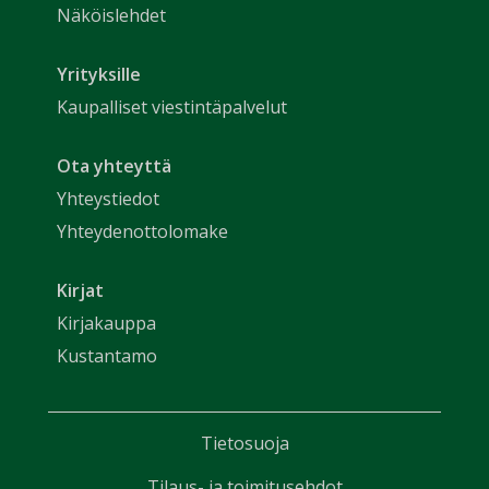
Näköislehdet
Yrityksille
Kaupalliset viestintäpalvelut
Ota yhteyttä
Yhteystiedot
Yhteydenottolomake
Kirjat
Kirjakauppa
Kustantamo
Tietosuoja
Tilaus- ja toimitusehdot