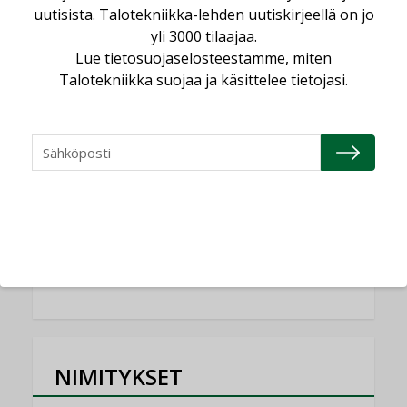
Yli miljoona kotia on vailla toimivaa
uutisista. Talotekniikka-lehden uutiskirjeellä on jo
ilmanvaihtoa
yli 3000 tilaajaa.
KOLUMNI
Lue
tietosuojaselosteestamme
, miten
Talotekniikka suojaa ja käsittelee tietojasi.
Miten varmistetaan EPD-dokumenteista
saatavien tietojen vertailukelpoisuus?
KOLUMNI
Vesi- ja viemärimitoittaminen on
jämähtänyt ajassa paikalleen
MIELIPIDE
KATSO KAIKKI
NIMITYKSET