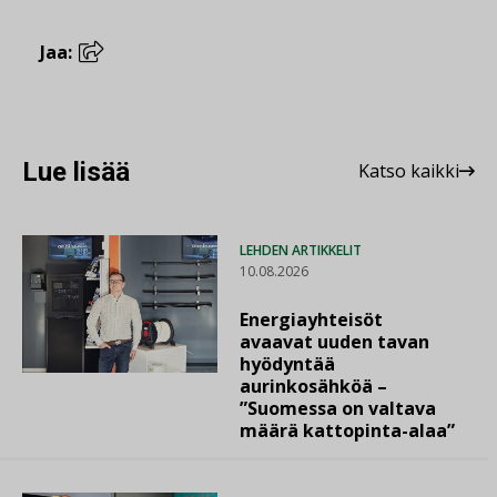
Jaa:
Lue lisää
Katso kaikki
LEHDEN ARTIKKELIT
10.08.2026
Energiayhteisöt
avaavat uuden tavan
hyödyntää
aurinkosähköä –
”Suomessa on valtava
määrä kattopinta-alaa”