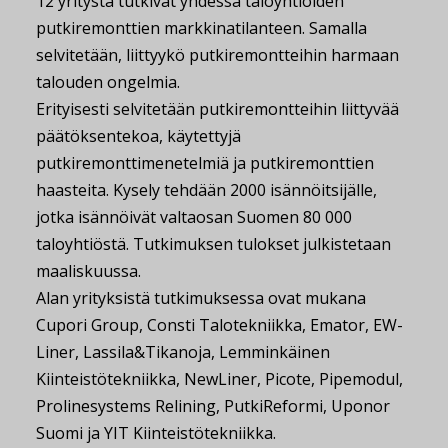
12 yritystä tutkivat yhdessä taloyhtiöiden
putkiremonttien markkinatilanteen. Samalla
selvitetään, liittyykö putkiremontteihin harmaan
talouden ongelmia.
Erityisesti selvitetään putkiremontteihin liittyvää
päätöksentekoa, käytettyjä
putkiremonttimenetelmiä ja putkiremonttien
haasteita. Kysely tehdään 2000 isännöitsijälle,
jotka isännöivät valtaosan Suomen 80 000
taloyhtiöstä. Tutkimuksen tulokset julkistetaan
maaliskuussa.
Alan yrityksistä tutkimuksessa ovat mukana
Cupori Group, Consti Talotekniikka, Emator, EW-
Liner, Lassila&Tikanoja, Lemminkäinen
Kiinteistötekniikka, NewLiner, Picote, Pipemodul,
Prolinesystems Relining, PutkiReformi, Uponor
Suomi ja YIT Kiinteistötekniikka.