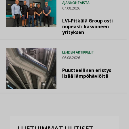
AJANKOHTAISTA
07.08.2026
LVI-Pitkälä Group osti
nopeasti kasvaneen
yrityksen
LEHDEN ARTIKKELIT
06.08.2026
Puutteellinen eristys
lisää lämpöhäviöitä
LUETUIMMAT UUTISET