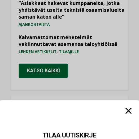
”Asiakkaat hakevat kumppaneita, jotka
yhdistävät useita teknisiä osaamisalueita
saman katon alle”
AJANKOHTAISTA
Kaivamattomat menetelmät
vakiinnuttavat asemansa taloyhtiöissä
,
LEHDEN ARTIKKELIT
TILAAJILLE
KATSO KAIKKI
NÄKÖKULMIA
Puheista tekoihin – uusin teknologia
käyttöön kiinteistöissä
TILAA UUTISKIRJE