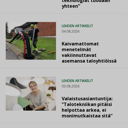
teknologiat tuodaan
yhteen”
LEHDEN ARTIKKELIT
04.08.2026
Kaivamattomat
menetelmät
vakiinnuttavat
asemansa taloyhtiöissä
LEHDEN ARTIKKELIT
03.08.2026
Valaistusasiantuntija:
”Talotekniikan pitäisi
helpottaa arkea, ei
monimutkaistaa sitä”