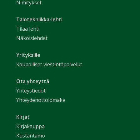
Nimitykset
Talotekniikka-lehti
Tilaa lehti
Näköislehdet
Yrityksille
Kaupalliset viestintäpalvelut
Ota yhteyttä
Yhteystiedot
Yhteydenottolomake
Kirjat
Kirjakauppa
Kustantamo