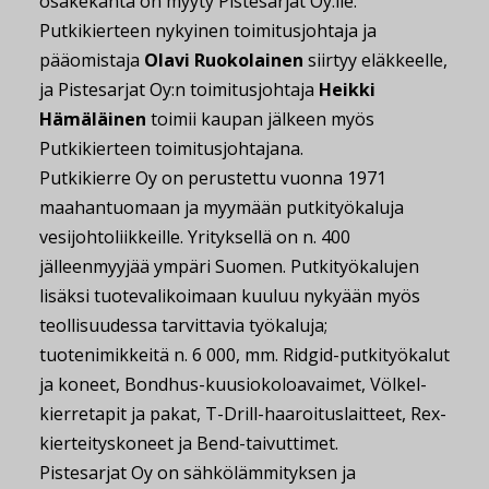
osakekanta on myyty Pistesarjat Oy:lle.
Putkikierteen nykyinen toimitusjohtaja ja
pääomistaja
Olavi Ruokolainen
siirtyy eläkkeelle,
ja Pistesarjat Oy:n toimitusjohtaja
Heikki
Hämäläinen
toimii kaupan jälkeen myös
Putkikierteen toimitusjohtajana.
Putkikierre Oy on perustettu vuonna 1971
maahantuomaan ja myymään putkityökaluja
vesijohtoliikkeille. Yrityksellä on n. 400
jälleenmyyjää ympäri Suomen. Putkityökalujen
lisäksi tuotevalikoimaan kuuluu nykyään myös
teollisuudessa tarvittavia työkaluja;
tuotenimikkeitä n. 6 000, mm. Ridgid-putkityökalut
ja koneet, Bondhus-kuusiokoloavaimet, Völkel-
kierretapit ja pakat, T-Drill-haaroituslaitteet, Rex-
kierteityskoneet ja Bend-taivuttimet.
Pistesarjat Oy on sähkölämmityksen ja