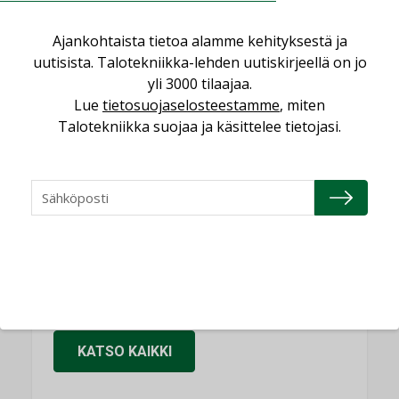
KOLUMNI
Sähköistäminen säästää euroja
Ajankohtaista tietoa alamme kehityksestä ja
uutisista. Talotekniikka-lehden uutiskirjeellä on jo
KOLUMNI
yli 3000 tilaajaa.
Yli miljoona kotia on vailla toimivaa
Lue
tietosuojaselosteestamme
, miten
ilmanvaihtoa
Talotekniikka suojaa ja käsittelee tietojasi.
KOLUMNI
Miten varmistetaan EPD-dokumenteista
saatavien tietojen vertailukelpoisuus?
KOLUMNI
Vesi- ja viemärimitoittaminen on
jämähtänyt ajassa paikalleen
MIELIPIDE
KATSO KAIKKI