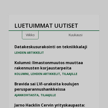
LUETUIMMAT UUTISET
Viikko
Kuukausi
Datakeskusurakointi on tekniikkalaji
LEHDEN ARTIKKELIT
Kolumni: Ilmastonmuutos muuttaa
rakennusten korjaustarpeita
,
,
KOLUMNI
LEHDEN ARTIKKELIT
TILAAJILLE
Bravida sai LVI-urakoita koulujen
perusparannushankkeissa
,
AJANKOHTAISTA
TILAAJILLE
Jarno Hacklin Cervin yrityskaupasta: