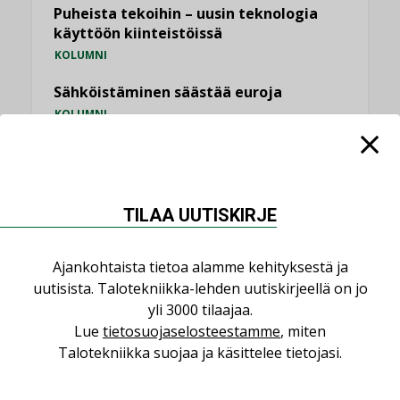
Puheista tekoihin – uusin teknologia
käyttöön kiinteistöissä
KOLUMNI
Sähköistäminen säästää euroja
KOLUMNI
Yli miljoona kotia on vailla toimivaa
ilmanvaihtoa
KOLUMNI
TILAA UUTISKIRJE
Miten varmistetaan EPD-dokumenteista
saatavien tietojen vertailukelpoisuus?
Ajankohtaista tietoa alamme kehityksestä ja
KOLUMNI
uutisista. Talotekniikka-lehden uutiskirjeellä on jo
Vesi- ja viemärimitoittaminen on
yli 3000 tilaajaa.
jämähtänyt ajassa paikalleen
Lue
tietosuojaselosteestamme
, miten
MIELIPIDE
Talotekniikka suojaa ja käsittelee tietojasi.