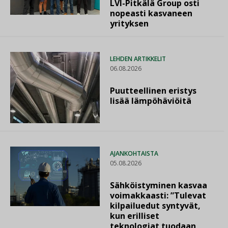
LVI-Pitkälä Group osti
nopeasti kasvaneen
yrityksen
LEHDEN ARTIKKELIT
06.08.2026
Puutteellinen eristys
lisää lämpöhäviöitä
AJANKOHTAISTA
05.08.2026
Sähköistyminen kasvaa
voimakkaasti: ”Tulevat
kilpailuedut syntyvät,
kun erilliset
teknologiat tuodaan