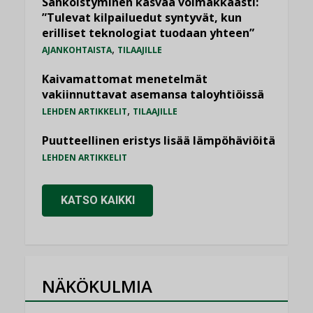
Sähköistyminen kasvaa voimakkaasti:
”Tulevat kilpailuedut syntyvät, kun
erilliset teknologiat tuodaan yhteen”
,
AJANKOHTAISTA
TILAAJILLE
Kaivamattomat menetelmät
vakiinnuttavat asemansa taloyhtiöissä
,
LEHDEN ARTIKKELIT
TILAAJILLE
Puutteellinen eristys lisää lämpöhäviöitä
LEHDEN ARTIKKELIT
KATSO KAIKKI
NÄKÖKULMIA