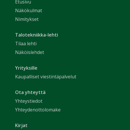
Etusivu
Näkökulmat
Nimitykset
Talotekniikka-lehti
Tilaa lehti
Näköislehdet
Yrityksille
Kaupalliset viestintäpalvelut
Ota yhteyttä
Yhteystiedot
Yhteydenottolomake
Kirjat