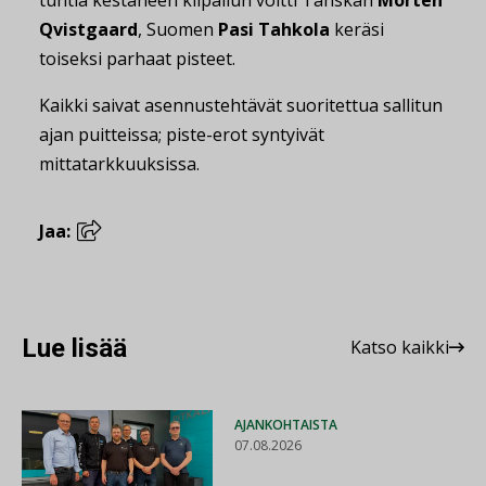
tuntia kestäneen kilpailun voitti Tanskan
Morten
Qvistgaard
, Suomen
Pasi Tahkola
keräsi
toiseksi parhaat pisteet.
Kaikki saivat asennustehtävät suoritettua sallitun
ajan puitteissa; piste-erot syntyivät
mittatarkkuuksissa.
Jaa:
Lue lisää
Katso kaikki
AJANKOHTAISTA
07.08.2026