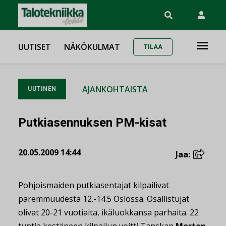
UUTISET
NÄKÖKULMAT
TILAA
AJANKOHTAISTA
UUTINEN
Putkiasennuksen PM-kisat
20.05.2009 14:44
Jaa:
Pohjoismaiden putkiasentajat kilpailivat
paremmuudesta 12.-14.5 Oslossa. Osallistujat
olivat 20-21 vuotiaita, ikäluokkansa parhaita. 22