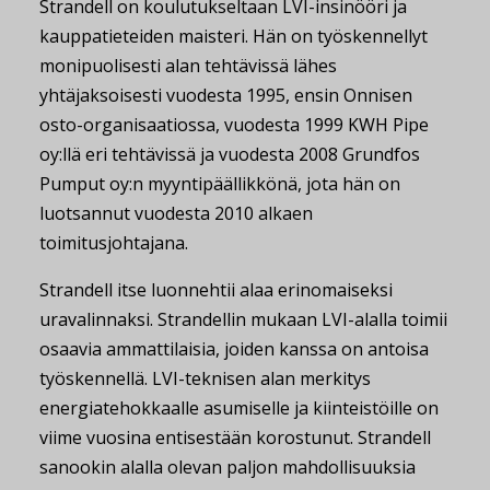
Strandell on koulutukseltaan LVI-insinööri ja
kauppatieteiden maisteri. Hän on työskennellyt
monipuolisesti alan tehtävissä lähes
yhtäjaksoisesti vuodesta 1995, ensin Onnisen
osto-organisaatiossa, vuodesta 1999 KWH Pipe
oy:llä eri tehtävissä ja vuodesta 2008 Grundfos
Pumput oy:n myyntipäällikkönä, jota hän on
luotsannut vuodesta 2010 alkaen
toimitusjohtajana.
Strandell itse luonnehtii alaa erinomaiseksi
uravalinnaksi. Strandellin mukaan LVI-alalla toimii
osaavia ammattilaisia, joiden kanssa on antoisa
työskennellä. LVI-teknisen alan merkitys
energiatehokkaalle asumiselle ja kiinteistöille on
viime vuosina entisestään korostunut. Strandell
sanookin alalla olevan paljon mahdollisuuksia