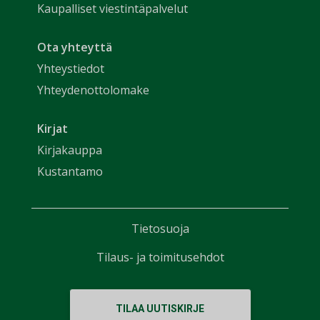
Kaupalliset viestintäpalvelut
Ota yhteyttä
Yhteystiedot
Yhteydenottolomake
Kirjat
Kirjakauppa
Kustantamo
Tietosuoja
Tilaus- ja toimitusehdot
TILAA UUTISKIRJE