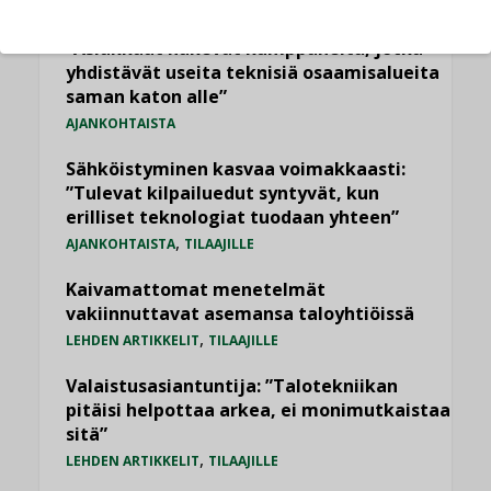
Jarno Hacklin Cervin yrityskaupasta:
”Asiakkaat hakevat kumppaneita, jotka
yhdistävät useita teknisiä osaamisalueita
saman katon alle”
AJANKOHTAISTA
Sähköistyminen kasvaa voimakkaasti:
”Tulevat kilpailuedut syntyvät, kun
erilliset teknologiat tuodaan yhteen”
,
AJANKOHTAISTA
TILAAJILLE
Kaivamattomat menetelmät
vakiinnuttavat asemansa taloyhtiöissä
,
LEHDEN ARTIKKELIT
TILAAJILLE
Valaistusasiantuntija: ”Talotekniikan
pitäisi helpottaa arkea, ei monimutkaistaa
sitä”
,
LEHDEN ARTIKKELIT
TILAAJILLE