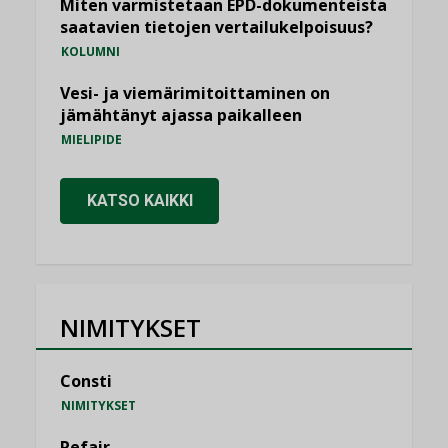
Miten varmistetaan EPD-dokumenteista
saatavien tietojen vertailukelpoisuus?
KOLUMNI
Vesi- ja viemärimitoittaminen on
jämähtänyt ajassa paikalleen
MIELIPIDE
KATSO KAIKKI
NIMITYKSET
Consti
NIMITYKSET
Refair