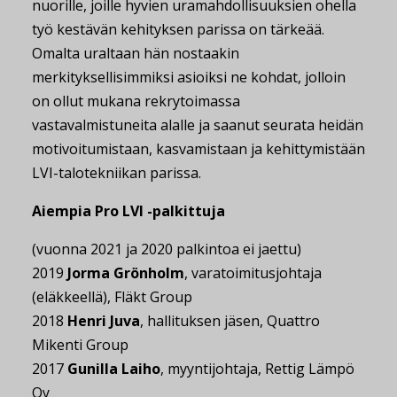
nuorille, joille hyvien uramahdollisuuksien ohella
työ kestävän kehityksen parissa on tärkeää.
Omalta uraltaan hän nostaakin
merkityksellisimmiksi asioiksi ne kohdat, jolloin
on ollut mukana rekrytoimassa
vastavalmistuneita alalle ja saanut seurata heidän
motivoitumistaan, kasvamistaan ja kehittymistään
LVI-talotekniikan parissa.
Aiempia Pro LVI -palkittuja
(vuonna 2021 ja 2020 palkintoa ei jaettu)
2019
Jorma Grönholm
, varatoimitusjohtaja
(eläkkeellä), Fläkt Group
2018
Henri Juva
, hallituksen jäsen, Quattro
Mikenti Group
2017
Gunilla Laiho
, myyntijohtaja, Rettig Lämpö
Oy