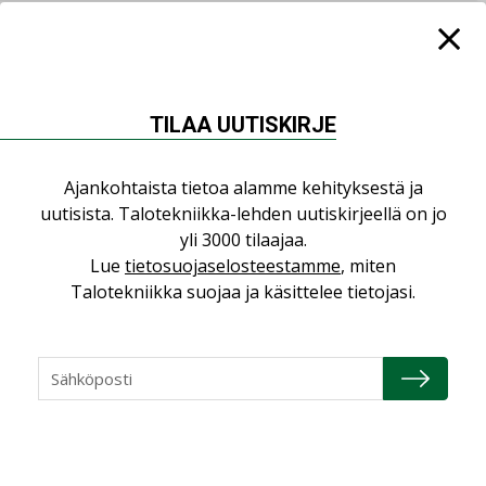
LEHDEN ARTIKKELIT
04.08.2026
Kaivamattomat
TILAA UUTISKIRJE
menetelmät
vakiinnuttavat
asemansa taloyhtiöissä
Ajankohtaista tietoa alamme kehityksestä ja
uutisista. Talotekniikka-lehden uutiskirjeellä on jo
yli 3000 tilaajaa.
Lue
tietosuojaselosteestamme
, miten
Talotekniikka suojaa ja käsittelee tietojasi.
LUETUIMMAT UUTISET
Viikko
Kuukausi
Datakeskusurakointi on tekniikkalaji
LEHDEN ARTIKKELIT