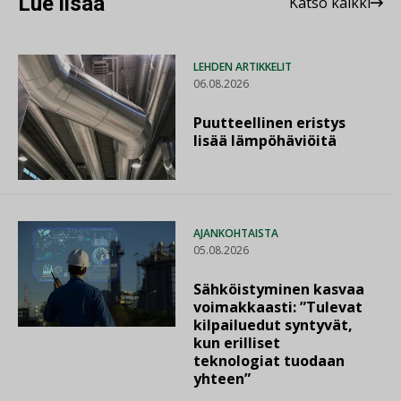
Lue lisää
Katso kaikki
LEHDEN ARTIKKELIT
06.08.2026
Puutteellinen eristys
lisää lämpöhäviöitä
AJANKOHTAISTA
05.08.2026
Sähköistyminen kasvaa
voimakkaasti: ”Tulevat
kilpailuedut syntyvät,
kun erilliset
teknologiat tuodaan
yhteen”