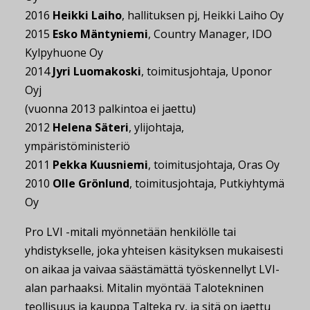
2016
Heikki Laiho
, hallituksen pj, Heikki Laiho Oy
2015
Esko Mäntyniemi
, Country Manager, IDO
Kylpyhuone Oy
2014
Jyri Luomakoski
, toimitusjohtaja, Uponor
Oyj
(vuonna 2013 palkintoa ei jaettu)
2012
Helena Säteri
, ylijohtaja,
ympäristöministeriö
2011
Pekka Kuusniemi
, toimitusjohtaja, Oras Oy
2010
Olle Grönlund
, toimitusjohtaja, Putkiyhtymä
Oy
Pro LVI -mitali myönnetään henkilölle tai
yhdistykselle, joka yhteisen käsityksen mukaisesti
on aikaa ja vaivaa säästämättä työskennellyt LVI-
alan parhaaksi. Mitalin myöntää Talotekninen
teollisuus ja kauppa Talteka ry, ja sitä on jaettu