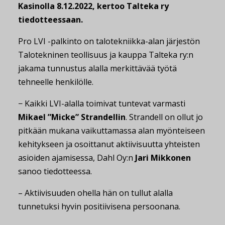
Kasinolla 8.12.2022, kertoo Talteka ry
tiedotteessaan.
Pro LVI -palkinto on talotekniikka-alan järjestön
Talotekninen teollisuus ja kauppa Talteka ry:n
jakama tunnustus alalla merkittävää työtä
tehneelle henkilölle.
− Kaikki LVI-alalla toimivat tuntevat varmasti
Mikael ”Micke” Strandellin
. Strandell on ollut jo
pitkään mukana vaikuttamassa alan myönteiseen
kehitykseen ja osoittanut aktiivisuutta yhteisten
asioiden ajamisessa, Dahl Oy:n
Jari Mikkonen
sanoo tiedotteessa.
– Aktiivisuuden ohella hän on tullut alalla
tunnetuksi hyvin positiivisena persoonana.