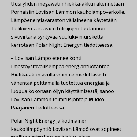
Uusi yhden megawatin hiekka-akku rakennetaan
Pornaisiin Loviisan Lämmön kaukolämpöverkolle.
Lämpöenergiavaraston väliaineena käytetään
Tulikiven varaavien tulisijojen tuotannon
sivuvirtana syntyvää vuolukivimursketta,
kerrotaan Polar Night Energyn tiedotteessa.
– Loviisan Lämpö etenee kohti
ilmastoystävällisempää energiantuotantoa.
Hiekka-akun avulla voimme merkittävästi
vähentää polttamalla tuotettua energiaa ja
luopua kokonaan öljyn käyttämisestä, sanoo
Loviisan Lämmön toimitusjohtaja
Mikko
Paajanen
tiedotteessa.
Polar Night Energy ja kotimainen
kaukolämpöyhtiö Loviisan Lämpö ovat sopineet