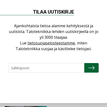
TILAA UUTISKIRJE
Ajankohtaista tietoa alamme kehityksestä ja
uutisista. Talotekniikka-lehden uutiskirjeellä on jo
yli 3000 tilaajaa.
Lue
tietosuojaselosteestamme
, miten
Jaa:
Talotekniikka suojaa ja käsittelee tietojasi.
RAKENTAMINEN
TALOTEKNIIKKA
Lue lisää
Katso kaikki