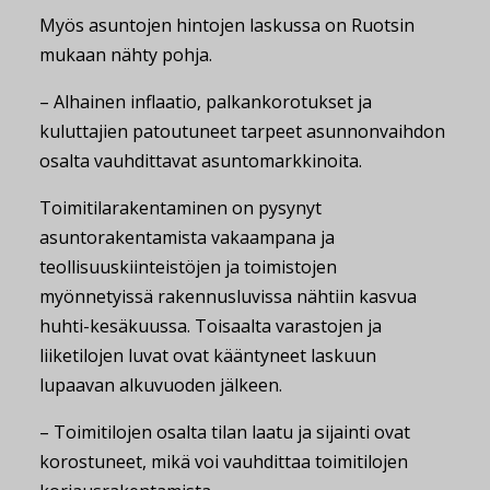
Myös asuntojen hintojen laskussa on Ruotsin
mukaan nähty pohja.
– Alhainen inflaatio, palkankorotukset ja
kuluttajien patoutuneet tarpeet asunnonvaihdon
osalta vauhdittavat asuntomarkkinoita.
Toimitilarakentaminen on pysynyt
asuntorakentamista vakaampana ja
teollisuuskiinteistöjen ja toimistojen
myönnetyissä rakennusluvissa nähtiin kasvua
huhti-kesäkuussa. Toisaalta varastojen ja
liiketilojen luvat ovat kääntyneet laskuun
lupaavan alkuvuoden jälkeen.
– Toimitilojen osalta tilan laatu ja sijainti ovat
korostuneet, mikä voi vauhdittaa toimitilojen