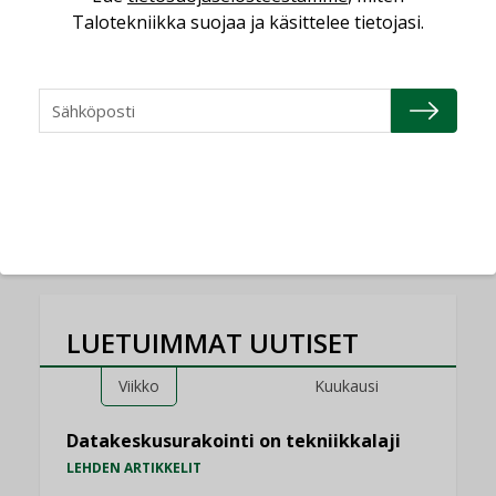
Talotekniikka suojaa ja käsittelee tietojasi.
05.08.2026
Sähköistyminen kasvaa
voimakkaasti: ”Tulevat
kilpailuedut syntyvät,
kun erilliset
teknologiat tuodaan
yhteen”
LUETUIMMAT UUTISET
Viikko
Kuukausi
Datakeskusurakointi on tekniikkalaji
LEHDEN ARTIKKELIT