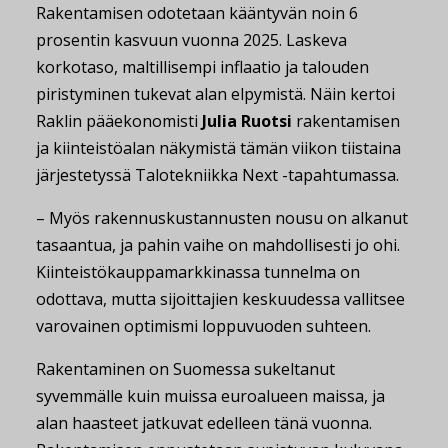
Rakentamisen odotetaan kääntyvän noin 6
prosentin kasvuun vuonna 2025. Laskeva
korkotaso, maltillisempi inflaatio ja talouden
piristyminen tukevat alan elpymistä. Näin kertoi
Raklin pääekonomisti
Julia Ruotsi
rakentamisen
ja kiinteistöalan näkymistä tämän viikon tiistaina
järjestetyssä Talotekniikka Next -tapahtumassa.
– Myös rakennuskustannusten nousu on alkanut
tasaantua, ja pahin vaihe on mahdollisesti jo ohi.
Kiinteistökauppamarkkinassa tunnelma on
odottava, mutta sijoittajien keskuudessa vallitsee
varovainen optimismi loppuvuoden suhteen.
Rakentaminen on Suomessa sukeltanut
syvemmälle kuin muissa euroalueen maissa, ja
alan haasteet jatkuvat edelleen tänä vuonna.