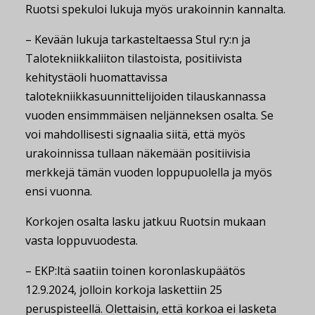
Ruotsi spekuloi lukuja myös urakoinnin kannalta.
– Kevään lukuja tarkasteltaessa Stul ry:n ja
Talotekniikkaliiton tilastoista, positiivista
kehitystäoli huomattavissa
talotekniikkasuunnittelijoiden tilauskannassa
vuoden ensimmmäisen neljänneksen osalta. Se
voi mahdollisesti signaalia siitä, että myös
urakoinnissa tullaan näkemään positiivisia
merkkejä tämän vuoden loppupuolella ja myös
ensi vuonna.
Korkojen osalta lasku jatkuu Ruotsin mukaan
vasta loppuvuodesta.
– EKP:ltä saatiin toinen koronlaskupäätös
12.9.2024, jolloin korkoja laskettiin 25
peruspisteellä. Olettaisin, että korkoa ei lasketa