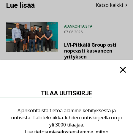
Lue lisää
Katso kaikki
AJANKOHTAISTA
07.08.2026
LVI-Pitkälä Group osti
nopeasti kasvaneen
yrityksen
LEHDEN ARTIKKELIT
06.08.2026
TILAA UUTISKIRJE
Puutteellinen eristys
lisää lämpöhäviöitä
Ajankohtaista tietoa alamme kehityksestä ja
uutisista. Talotekniikka-lehden uutiskirjeellä on jo
yli 3000 tilaajaa.
Lue
tietosuojaselosteestamme
, miten
AJANKOHTAISTA