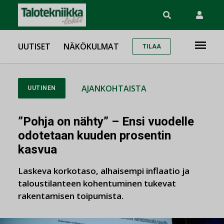
UUTISET
NÄKÖKULMAT
TILAA
AJANKOHTAISTA
UUTINEN
”Pohja on nähty” – Ensi vuodelle
odotetaan kuuden prosentin
kasvua
Laskeva korkotaso, alhaisempi inflaatio ja
taloustilanteen kohentuminen tukevat
rakentamisen toipumista.