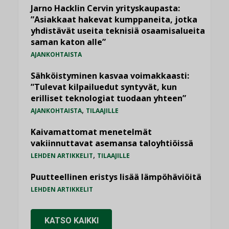
Jarno Hacklin Cervin yrityskaupasta:
”Asiakkaat hakevat kumppaneita, jotka
yhdistävät useita teknisiä osaamisalueita
saman katon alle”
AJANKOHTAISTA
Sähköistyminen kasvaa voimakkaasti:
”Tulevat kilpailuedut syntyvät, kun
erilliset teknologiat tuodaan yhteen”
,
AJANKOHTAISTA
TILAAJILLE
Kaivamattomat menetelmät
vakiinnuttavat asemansa taloyhtiöissä
,
LEHDEN ARTIKKELIT
TILAAJILLE
Puutteellinen eristys lisää lämpöhäviöitä
LEHDEN ARTIKKELIT
KATSO KAIKKI