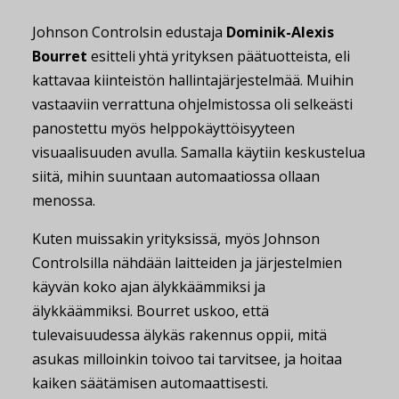
Johnson Controlsin edustaja
Dominik-Alexis
Bourret
esitteli yhtä yrityksen päätuotteista, eli
kattavaa kiinteistön hallintajärjestelmää. Muihin
vastaaviin verrattuna ohjelmistossa oli selkeästi
panostettu myös helppokäyttöisyyteen
visuaalisuuden avulla. Samalla käytiin keskustelua
siitä, mihin suuntaan automaatiossa ollaan
menossa.
Kuten muissakin yrityksissä, myös Johnson
Controlsilla nähdään laitteiden ja järjestelmien
käyvän koko ajan älykkäämmiksi ja
älykkäämmiksi. Bourret uskoo, että
tulevaisuudessa älykäs rakennus oppii, mitä
asukas milloinkin toivoo tai tarvitsee, ja hoitaa
kaiken säätämisen automaattisesti.