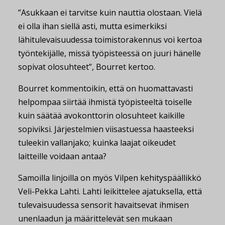
”Asukkaan ei tarvitse kuin nauttia olostaan. Vielä
ei olla ihan siellä asti, mutta esimerkiksi
lähitulevaisuudessa toimistorakennus voi kertoa
työntekijälle, missä työpisteessä on juuri hänelle
sopivat olosuhteet”, Bourret kertoo.
Bourret kommentoikin, että on huomattavasti
helpompaa siirtää ihmistä työpisteeltä toiselle
kuin säätää avokonttorin olosuhteet kaikille
sopiviksi. Järjestelmien viisastuessa haasteeksi
tuleekin vallanjako; kuinka laajat oikeudet
laitteille voidaan antaa?
Samoilla linjoilla on myös Vilpen kehityspäällikkö
Veli-Pekka Lahti
. Lahti leikittelee ajatuksella, että
tulevaisuudessa sensorit havaitsevat ihmisen
unenlaadun ja määrittelevät sen mukaan