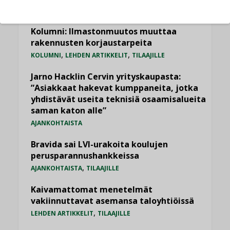
LEHDEN ARTIKKELIT
Kolumni: Ilmastonmuutos muuttaa
rakennusten korjaustarpeita
,
,
KOLUMNI
LEHDEN ARTIKKELIT
TILAAJILLE
Jarno Hacklin Cervin yrityskaupasta:
”Asiakkaat hakevat kumppaneita, jotka
yhdistävät useita teknisiä osaamisalueita
saman katon alle”
AJANKOHTAISTA
Bravida sai LVI-urakoita koulujen
perusparannushankkeissa
,
AJANKOHTAISTA
TILAAJILLE
Kaivamattomat menetelmät
vakiinnuttavat asemansa taloyhtiöissä
,
LEHDEN ARTIKKELIT
TILAAJILLE