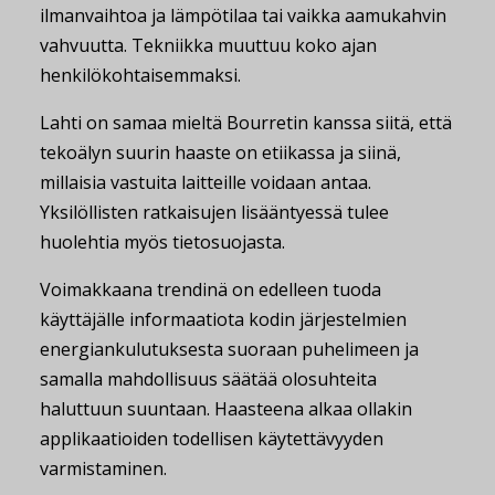
ilmanvaihtoa ja lämpötilaa tai vaikka aamukahvin
vahvuutta. Tekniikka muuttuu koko ajan
henkilökohtaisemmaksi.
Lahti on samaa mieltä Bourretin kanssa siitä, että
tekoälyn suurin haaste on etiikassa ja siinä,
millaisia vastuita laitteille voidaan antaa.
Yksilöllisten ratkaisujen lisääntyessä tulee
huolehtia myös tietosuojasta.
Voimakkaana trendinä on edelleen tuoda
käyttäjälle informaatiota kodin järjestelmien
energiankulutuksesta suoraan puhelimeen ja
samalla mahdollisuus säätää olosuhteita
haluttuun suuntaan. Haasteena alkaa ollakin
applikaatioiden todellisen käytettävyyden
varmistaminen.