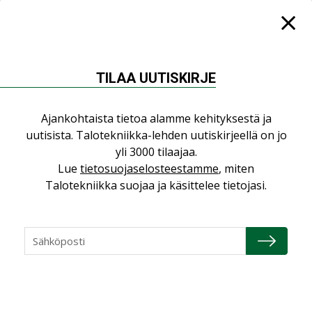
yhteen”
LEHDEN ARTIKKELIT
04.08.2026
TILAA UUTISKIRJE
Kaivamattomat
menetelmät
Ajankohtaista tietoa alamme kehityksestä ja
vakiinnuttavat
uutisista. Talotekniikka-lehden uutiskirjeellä on jo
asemansa taloyhtiöissä
yli 3000 tilaajaa.
Lue
tietosuojaselosteestamme
, miten
Talotekniikka suojaa ja käsittelee tietojasi.
LUETUIMMAT UUTISET
Viikko
Kuukausi
Datakeskusurakointi on tekniikkalaji