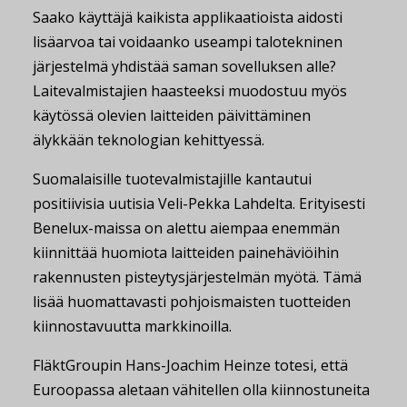
Saako käyttäjä kaikista applikaatioista aidosti
lisäarvoa tai voidaanko useampi talotekninen
järjestelmä yhdistää saman sovelluksen alle?
Laitevalmistajien haasteeksi muodostuu myös
käytössä olevien laitteiden päivittäminen
älykkään teknologian kehittyessä.
Suomalaisille tuotevalmistajille kantautui
positiivisia uutisia Veli-Pekka Lahdelta. Erityisesti
Benelux-maissa on alettu aiempaa enemmän
kiinnittää huomiota laitteiden painehäviöihin
rakennusten pisteytysjärjestelmän myötä. Tämä
lisää huomattavasti pohjoismaisten tuotteiden
kiinnostavuutta markkinoilla.
FläktGroupin
Hans-Joachim Heinze
totesi, että
Euroopassa aletaan vähitellen olla kiinnostuneita