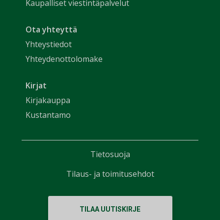
Kaupalliset viestintäpalvelut
Ota yhteyttä
Yhteystiedot
Yhteydenottolomake
Kirjat
Kirjakauppa
Kustantamo
Tietosuoja
Tilaus- ja toimitusehdot
TILAA UUTISKIRJE