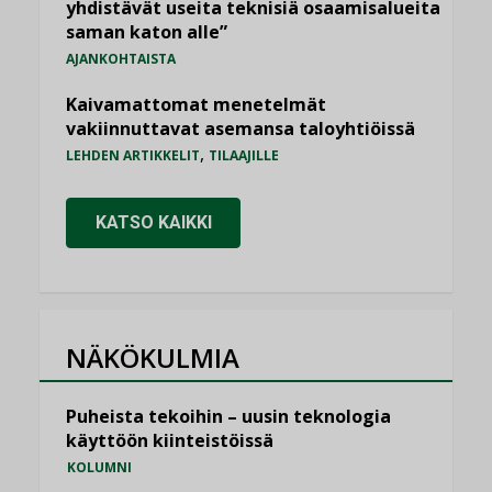
yhdistävät useita teknisiä osaamisalueita
saman katon alle”
AJANKOHTAISTA
Kaivamattomat menetelmät
vakiinnuttavat asemansa taloyhtiöissä
,
LEHDEN ARTIKKELIT
TILAAJILLE
KATSO KAIKKI
NÄKÖKULMIA
Puheista tekoihin – uusin teknologia
käyttöön kiinteistöissä
KOLUMNI