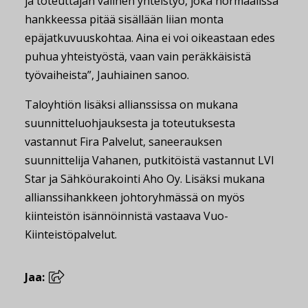
ja toteuttajan välinen yhteistyö, joka normaalissa
hankkeessa pitää sisällään liian monta
epäjatkuvuuskohtaa. Aina ei voi oikeastaan edes
puhua yhteistyöstä, vaan vain peräkkäisistä
työvaiheista”, Jauhiainen sanoo.
Taloyhtiön lisäksi allianssissa on mukana
suunnitteluohjauksesta ja toteutuksesta
vastannut Fira Palvelut, saneerauksen
suunnittelija Vahanen, putkitöistä vastannut LVI
Star ja Sähköurakointi Aho Oy. Lisäksi mukana
allianssihankkeen johtoryhmässä on myös
kiinteistön isännöinnistä vastaava Vuo-
Kiinteistöpalvelut.
Jaa: