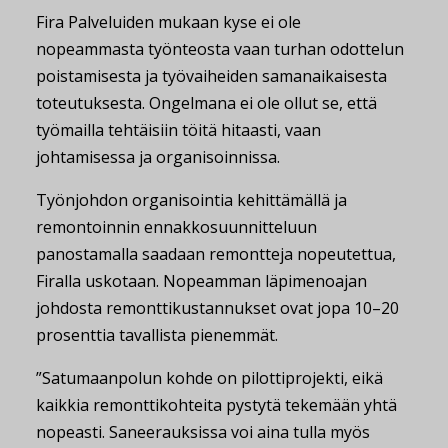
Fira Palveluiden mukaan kyse ei ole
nopeammasta työnteosta vaan turhan odottelun
poistamisesta ja työvaiheiden samanaikaisesta
toteutuksesta. Ongelmana ei ole ollut se, että
työmailla tehtäisiin töitä hitaasti, vaan
johtamisessa ja organisoinnissa.
Työnjohdon organisointia kehittämällä ja
remontoinnin ennakkosuunnitteluun
panostamalla saadaan remontteja nopeutettua,
Firalla uskotaan. Nopeamman läpimenoajan
johdosta remonttikustannukset ovat jopa 10–20
prosenttia tavallista pienemmät.
”Satumaanpolun kohde on pilottiprojekti, eikä
kaikkia remonttikohteita pystytä tekemään yhtä
nopeasti. Saneerauksissa voi aina tulla myös