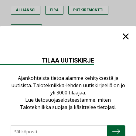
ALLIANSSI
FIRA
PUTKIREMONTTI
TALOYHTIÖ
TILAA UUTISKIRJE
Lue lisää
Katso kaikki
Ajankohtaista tietoa alamme kehityksestä ja
uutisista. Talotekniikka-lehden uutiskirjeellä on jo
LEHDEN ARTIKKELIT
yli 3000 tilaajaa.
06.08.2026
Lue
tietosuojaselosteestamme
, miten
Puutteellinen eristys
Talotekniikka suojaa ja käsittelee tietojasi.
lisää lämpöhäviöitä