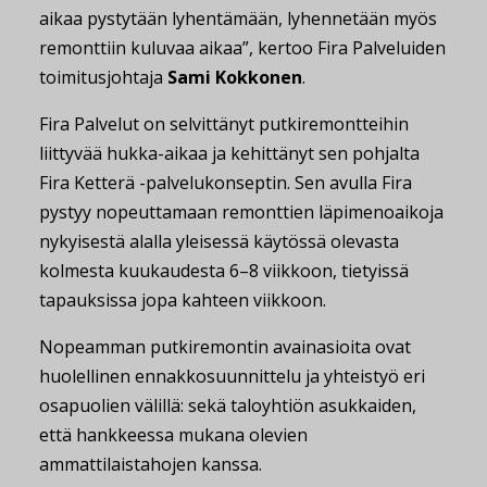
aikaa pystytään lyhentämään, lyhennetään myös
remonttiin kuluvaa aikaa”, kertoo Fira Palveluiden
toimitusjohtaja
Sami Kokkonen
.
Fira Palvelut on selvittänyt putkiremontteihin
liittyvää hukka-aikaa ja kehittänyt sen pohjalta
Fira Ketterä -palvelukonseptin. Sen avulla Fira
pystyy nopeuttamaan remonttien läpimenoaikoja
nykyisestä alalla yleisessä käytössä olevasta
kolmesta kuukaudesta 6–8 viikkoon, tietyissä
tapauksissa jopa kahteen viikkoon.
Nopeamman putkiremontin avainasioita ovat
huolellinen ennakkosuunnittelu ja yhteistyö eri
osapuolien välillä: sekä taloyhtiön asukkaiden,
että hankkeessa mukana olevien
ammattilaistahojen kanssa.