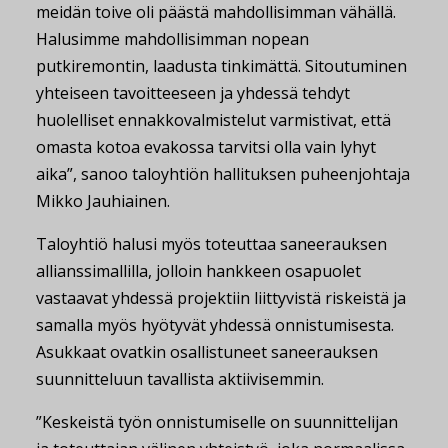
meidän toive oli päästä mahdollisimman vähällä.
Halusimme mahdollisimman nopean
putkiremontin, laadusta tinkimättä. Sitoutuminen
yhteiseen tavoitteeseen ja yhdessä tehdyt
huolelliset ennakkovalmistelut varmistivat, että
omasta kotoa evakossa tarvitsi olla vain lyhyt
aika”, sanoo taloyhtiön hallituksen puheenjohtaja
Mikko Jauhiainen.
Taloyhtiö halusi myös toteuttaa saneerauksen
allianssimallilla, jolloin hankkeen osapuolet
vastaavat yhdessä projektiin liittyvistä riskeistä ja
samalla myös hyötyvät yhdessä onnistumisesta.
Asukkaat ovatkin osallistuneet saneerauksen
suunnitteluun tavallista aktiivisemmin.
”Keskeistä työn onnistumiselle on suunnittelijan