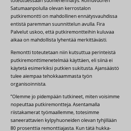
toteutuessaan suomenennätys. Roihuvuoren
Satumaanpolulla olevan kerrostalon
putkiremontti on mahdollinen ennätysvauhdissa
entistä paremman suunnittelun avulla. Fira
Palvelut uskoo, että putkiremontteihin kuluvaa
aikaa on mahdollista lyhentää merkittävästi.
Remontti toteutetaan niin kutsuttua perinteistä
putkiremonttimenetelmää käyttäen, eli siinä ei
käytetä esimerkiksi putkien sukitusta. Ajansäästö
tulee aiempaa tehokkaammasta työn
organisoinnista.
”Olemme jo pidempään tutkineet, miten voisimme
nopeuttaa putkiremontteja. Asentamalla
riistakamerat työmaallemme, totesimme
saneerattavien kylpyhuoneiden olevan tyhjillään
80 prosenttia remonttiajasta. Kun tätä hukka-