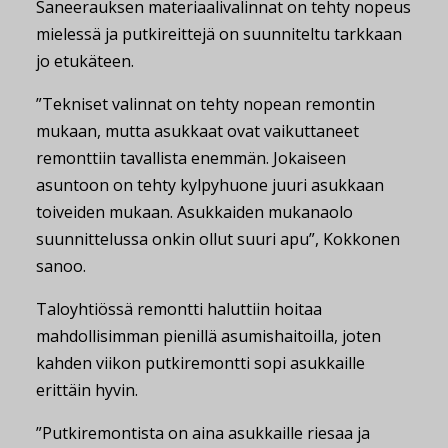
Saneerauksen materiaalivalinnat on tehty nopeus
mielessä ja putkireittejä on suunniteltu tarkkaan
jo etukäteen.
”Tekniset valinnat on tehty nopean remontin
mukaan, mutta asukkaat ovat vaikuttaneet
remonttiin tavallista enemmän. Jokaiseen
asuntoon on tehty kylpyhuone juuri asukkaan
toiveiden mukaan. Asukkaiden mukanaolo
suunnittelussa onkin ollut suuri apu”, Kokkonen
sanoo.
Taloyhtiössä remontti haluttiin hoitaa
mahdollisimman pienillä asumishaitoilla, joten
kahden viikon putkiremontti sopi asukkaille
erittäin hyvin.
”Putkiremontista on aina asukkaille riesaa ja