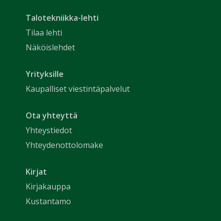
Talotekniikka-lehti
Tilaa lehti
Näköislehdet
Yrityksille
Kaupalliset viestintäpalvelut
Ota yhteyttä
Yhteystiedot
Yhteydenottolomake
Kirjat
Kirjakauppa
Kustantamo