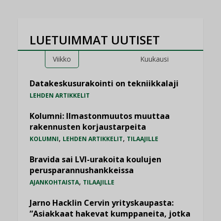
LUETUIMMAT UUTISET
Viikko
Kuukausi
Datakeskusurakointi on tekniikkalaji
LEHDEN ARTIKKELIT
Kolumni: Ilmastonmuutos muuttaa
rakennusten korjaustarpeita
,
,
KOLUMNI
LEHDEN ARTIKKELIT
TILAAJILLE
Bravida sai LVI-urakoita koulujen
perusparannushankkeissa
,
AJANKOHTAISTA
TILAAJILLE
Jarno Hacklin Cervin yrityskaupasta:
”Asiakkaat hakevat kumppaneita, jotka