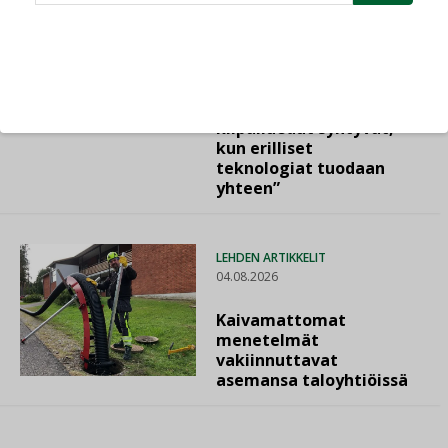
AJANKOHTAISTA
05.08.2026
Sähköistyminen kasvaa
voimakkaasti: ”Tulevat
kilpailuedut syntyvät,
kun erilliset
teknologiat tuodaan
yhteen”
LEHDEN ARTIKKELIT
04.08.2026
Kaivamattomat
menetelmät
vakiinnuttavat
asemansa taloyhtiöissä