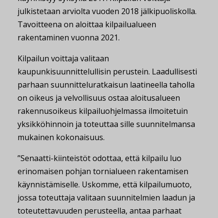
julkistetaan arviolta vuoden 2018 jälkipuoliskolla.
Tavoitteena on aloittaa kilpailualueen
rakentaminen vuonna 2021.
Kilpailun voittaja valitaan
kaupunkisuunnittelullisin perustein. Laadullisesti
parhaan suunnitteluratkaisun laatineella taholla
on oikeus ja velvollisuus ostaa aloitusalueen
rakennusoikeus kilpailuohjelmassa ilmoitetuin
yksikköhinnoin ja toteuttaa sille suunnitelmansa
mukainen kokonaisuus.
”Senaatti-kiinteistöt odottaa, että kilpailu luo
erinomaisen pohjan tornialueen rakentamisen
käynnistämiselle. Uskomme, että kilpailumuoto,
jossa toteuttaja valitaan suunnitelmien laadun ja
toteutettavuuden perusteella, antaa parhaat