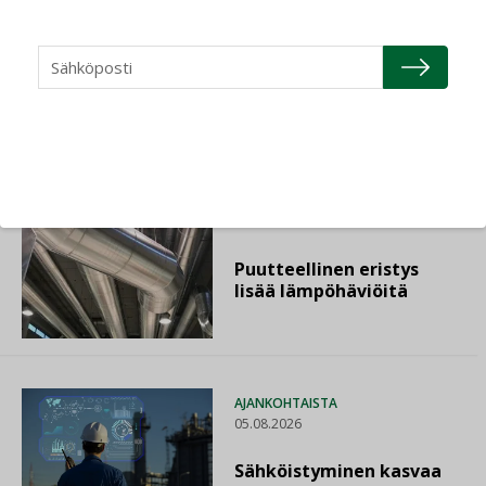
AJANKOHTAISTA
07.08.2026
LVI-Pitkälä Group osti
nopeasti kasvaneen
yrityksen
LEHDEN ARTIKKELIT
06.08.2026
Puutteellinen eristys
lisää lämpöhäviöitä
AJANKOHTAISTA
05.08.2026
Sähköistyminen kasvaa