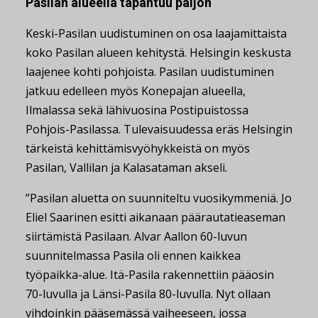
Pasilan alueella tapahtuu paljon
Keski-Pasilan uudistuminen on osa laajamittaista
koko Pasilan alueen kehitystä. Helsingin keskusta
laajenee kohti pohjoista. Pasilan uudistuminen
jatkuu edelleen myös Konepajan alueella,
Ilmalassa sekä lähivuosina Postipuistossa
Pohjois-Pasilassa. Tulevaisuudessa eräs Helsingin
tärkeistä kehittämisvyöhykkeistä on myös
Pasilan, Vallilan ja Kalasataman akseli.
”Pasilan aluetta on suunniteltu vuosikymmeniä. Jo
Eliel Saarinen esitti aikanaan päärautatieaseman
siirtämistä Pasilaan. Alvar Aallon 60-luvun
suunnitelmassa Pasila oli ennen kaikkea
työpaikka-alue. Itä-Pasila rakennettiin pääosin
70-luvulla ja Länsi-Pasila 80-luvulla. Nyt ollaan
vihdoinkin pääsemässä vaiheeseen, jossa