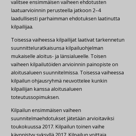
valitsee ensimmäisen vaiheen ehdotusten
laatuarvioinnin perusteella jatkoon 2–4
laadullisesti parhaimman ehdotuksen laatinutta
kilpailijaa.
Toisessa vaiheessa kilpailijat laativat tarkennetun
suunnitteluratkaisunsa kilpailuohjelman
mukaiselle aloitus- ja länsialueelle. Toisen
vaiheen kilpailutöiden arvioinnin painopiste on
aloitusalueen suunnitelmissa. Toisessa vaiheessa
kilpailun ohjausryhmä neuvottelee kunkin
kilpailijan kanssa aloitusalueen
toteutussopimuksen.
Kilpailun ensimmäisen vaiheen
suunnitelmaehdotukset jätetään arvioitaviksi
toukokuussa 2017. Kilpailun toinen vaihe
käynnistyy syksyllä 2017. Kilpailun voittaja