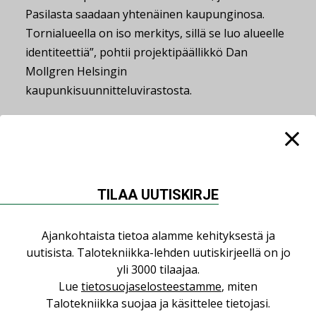
Pasilasta saadaan yhtenäinen kaupunginosa.
Tornialueella on iso merkitys, sillä se luo alueelle
identiteettiä”, pohtii projektipäällikkö Dan
Mollgren Helsingin
kaupunkisuunnitteluvirastosta.
Jaa:
PASILA
SUUNNITTELUKILPAILU
TILAA UUTISKIRJE
Ajankohtaista tietoa alamme kehityksestä ja
uutisista. Talotekniikka-lehden uutiskirjeellä on jo
yli 3000 tilaajaa.
Lue lisää
Katso kaikki
Lue
tietosuojaselosteestamme
, miten
Talotekniikka suojaa ja käsittelee tietojasi.