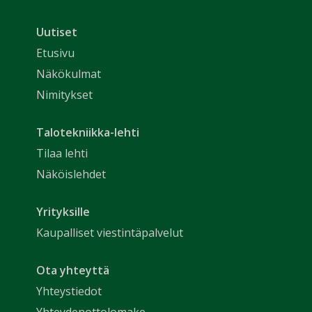
Uutiset
Etusivu
Näkökulmat
Nimitykset
Talotekniikka-lehti
Tilaa lehti
Näköislehdet
Yrityksille
Kaupalliset viestintäpalvelut
Ota yhteyttä
Yhteystiedot