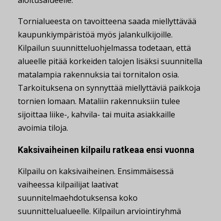
aloitusalueelle.
Tornialueesta on tavoitteena saada miellyttävää
kaupunkiympäristöä myös jalankulkijoille.
Kilpailun suunnitteluohjelmassa todetaan, että
alueelle pitää korkeiden talojen lisäksi suunnitella
matalampia rakennuksia tai tornitalon osia.
Tarkoituksena on synnyttää miellyttäviä paikkoja
tornien lomaan. Mataliin rakennuksiin tulee
sijoittaa liike-, kahvila- tai muita asiakkaille
avoimia tiloja.
Kaksivaiheinen kilpailu ratkeaa ensi vuonna
Kilpailu on kaksivaiheinen. Ensimmäisessä
vaiheessa kilpailijat laativat
suunnitelmaehdotuksensa koko
suunnittelualueelle. Kilpailun arviointiryhmä