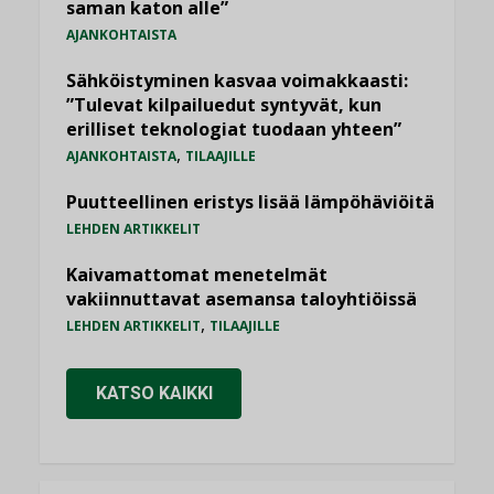
saman katon alle”
AJANKOHTAISTA
Sähköistyminen kasvaa voimakkaasti:
”Tulevat kilpailuedut syntyvät, kun
erilliset teknologiat tuodaan yhteen”
,
AJANKOHTAISTA
TILAAJILLE
Puutteellinen eristys lisää lämpöhäviöitä
LEHDEN ARTIKKELIT
Kaivamattomat menetelmät
vakiinnuttavat asemansa taloyhtiöissä
,
LEHDEN ARTIKKELIT
TILAAJILLE
KATSO KAIKKI