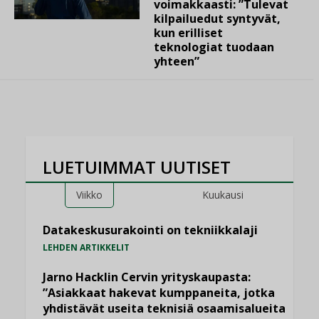
voimakkaasti: ”Tulevat
kilpailuedut syntyvät,
kun erilliset
teknologiat tuodaan
yhteen”
LUETUIMMAT UUTISET
Viikko
Kuukausi
Datakeskusurakointi on tekniikkalaji
LEHDEN ARTIKKELIT
Jarno Hacklin Cervin yrityskaupasta:
”Asiakkaat hakevat kumppaneita, jotka
yhdistävät useita teknisiä osaamisalueita