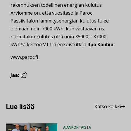
rakennuksen todellinen energian kulutus.
Arviomme on, että vuositasolla Paroc
Passiivitalon lämmitysenergian kulutus tulee
olemaan noin 7000 kWh, kun vastaavan ns.
normitalon kulutus olisi noin 35000 – 37000
kWh/v, kertoo VTT:n erikoistutkija
Ilpo Kouhia
.
www.paroc.fi
Jaa:
Lue lisää
Katso kaikki
AJANKOHTAISTA