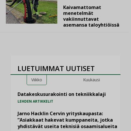
Kaivamattomat
menetelmät
vakiinnuttavat
asemansa taloyhtiöissä
LUETUIMMAT UUTISET
Viikko
Kuukausi
Datakeskusurakointi on tekniikkalaji
LEHDEN ARTIKKELIT
Jarno Hacklin Cervin yrityskaupasta:
”Asiakkaat hakevat kumppaneita, jotka
yhdistävät useita teknisiä osaamisalueita