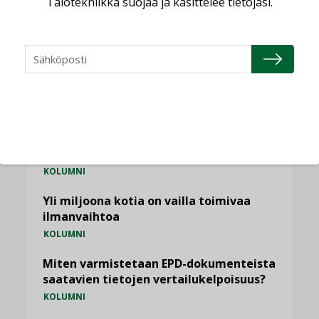
Talotekniikka suojaa ja käsittelee tietojasi.
NÄKÖKULMIA
Puheista tekoihin – uusin teknologia
käyttöön kiinteistöissä
KOLUMNI
Sähköistäminen säästää euroja
KOLUMNI
Yli miljoona kotia on vailla toimivaa
ilmanvaihtoa
KOLUMNI
Miten varmistetaan EPD-dokumenteista
saatavien tietojen vertailukelpoisuus?
KOLUMNI