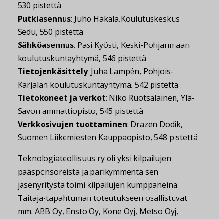
530 pistettä
Putkiasennus
: Juho Hakala,Koulutuskeskus
Sedu, 550 pistettä
Sähköasennus
: Pasi Kyösti, Keski-Pohjanmaan
koulutuskuntayhtymä, 546 pistettä
Tietojenkäsittely
: Juha Lampén, Pohjois-
Karjalan koulutuskuntayhtymä, 542 pistettä
Tietokoneet ja verkot
: Niko Ruotsalainen, Ylä-
Savon ammattiopisto, 545 pistettä
Verkkosivujen tuottaminen
: Drazen Dodik,
Suomen Liikemiesten Kauppaopisto, 548 pistettä
Teknologiateollisuus ry oli yksi kilpailujen
pääsponsoreista ja parikymmentä sen
jäsenyritystä toimi kilpailujen kumppaneina.
Taitaja-tapahtuman toteutukseen osallistuvat
mm. ABB Oy, Ensto Oy, Kone Oyj, Metso Oyj,