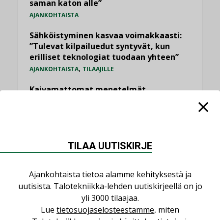
saman katon alle”
AJANKOHTAISTA
Sähköistyminen kasvaa voimakkaasti:
”Tulevat kilpailuedut syntyvät, kun
erilliset teknologiat tuodaan yhteen”
,
AJANKOHTAISTA
TILAAJILLE
Kaivamattomat menetelmät
vakiinnuttavat asemansa taloyhtiöissä
,
LEHDEN ARTIKKELIT
TILAAJILLE
Valaistusasiantuntija: ”Talotekniikan
pitäisi helpottaa arkea, ei monimutkaistaa
TILAA UUTISKIRJE
sitä”
,
LEHDEN ARTIKKELIT
TILAAJILLE
Ajankohtaista tietoa alamme kehityksestä ja
uutisista. Talotekniikka-lehden uutiskirjeellä on jo
KATSO KAIKKI
yli 3000 tilaajaa.
Lue
tietosuojaselosteestamme
, miten