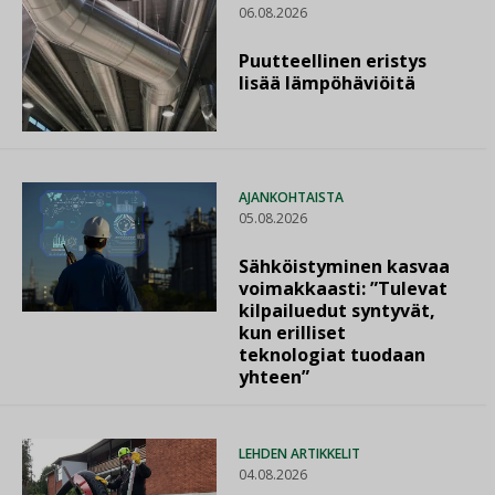
06.08.2026
Puutteellinen eristys
lisää lämpöhäviöitä
AJANKOHTAISTA
05.08.2026
Sähköistyminen kasvaa
voimakkaasti: ”Tulevat
kilpailuedut syntyvät,
kun erilliset
teknologiat tuodaan
yhteen”
LEHDEN ARTIKKELIT
04.08.2026