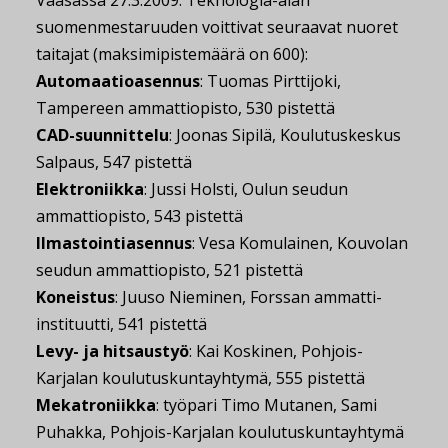
Vaasassa 27.3.2009. Teknologia-alan
suomenmestaruuden voittivat seuraavat nuoret
taitajat (maksimipistemäärä on 600):
Automaatioasennus
: Tuomas Pirttijoki,
Tampereen ammattiopisto, 530 pistettä
CAD-suunnittelu
: Joonas Sipilä, Koulutuskeskus
Salpaus, 547 pistettä
Elektroniikka
: Jussi Holsti, Oulun seudun
ammattiopisto, 543 pistettä
Ilmastointiasennus
: Vesa Komulainen, Kouvolan
seudun ammattiopisto, 521 pistettä
Koneistus
: Juuso Nieminen, Forssan ammatti-
instituutti, 541 pistettä
Levy- ja hitsaustyö
: Kai Koskinen, Pohjois-
Karjalan koulutuskuntayhtymä, 555 pistettä
Mekatroniikka
: työpari Timo Mutanen, Sami
Puhakka, Pohjois-Karjalan koulutuskuntayhtymä