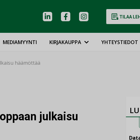
TILAA LE
MEDIAMYYNTI
KIRJAKAUPPA
YHTEYSTIEDOT
ulkaisu häämöttää
LU
-oppaan julkaisu
Data