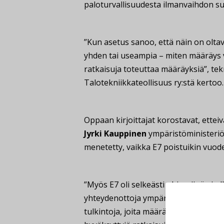
paloturvallisuudesta ilmanvaihdon su
”Kun asetus sanoo, että näin on oltav
yhden tai useampia – miten määräys v
ratkaisuja toteuttaa määräyksiä”, te
Talotekniikkateollisuus ry:stä kertoo.
Oppaan kirjoittajat korostavat, etteivä
Jyrki Kauppinen
ympäristöministeriös
menetetty, vaikka E7 poistuikin vuod
”Myös E7 oli selkeästi ohje, siinä ei o
yhteydenottoja ympäristöministeriöön.
tulkintoja, joita määräysten vaatimuk