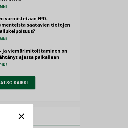
MNI
n varmistetaan EPD-
menteista saatavien tietojen
ailukelpoisuus?
MNI
- ja viemärimitoittaminen on
htänyt ajassa paikalleen
PIDE
KATSO KAIKKI
MITYKSET