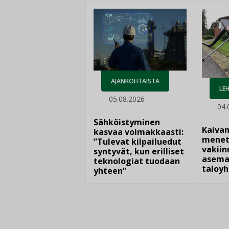
AJANKOHTAISTA
LEH
05.08.2026
04.
Sähköistyminen
Kaiva
kasvaa voimakkaasti:
menet
”Tulevat kilpailuedut
vakiin
syntyvät, kun erilliset
asema
teknologiat tuodaan
taloyh
yhteen”