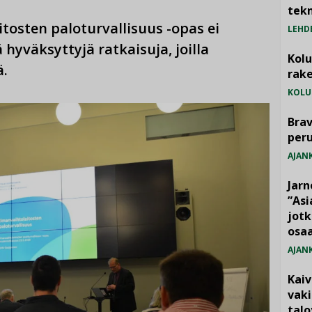
tekn
tosten paloturvallisuus -opas ei
LEHD
ä hyväksyttyjä ratkaisuja, joilla
Kol
ä.
rake
KOLU
Brav
per
AJAN
Jarn
”As
jotk
osaa
AJAN
Kai
vak
talo