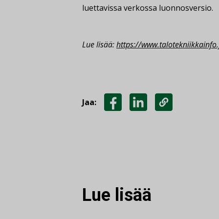
luettavissa verkossa luonnosversio.
Lue lisää:
https://www.talotekniikkainfo.
Jaa:
JAA
JAA
KOPIOI
FACEBOOKISSA
LINKEDINISSÄ
LINKKI
Lue lisää