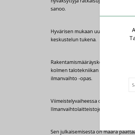
hyväksyttyjä ratkaisuja, mutta myös m
sanoo.
A
Hyvärisen mukaan uusi opas toimii su
Ta
keskustelun tukena.
Rakentamismääräyskokoelman uudistu
kolmen talotekniikan alan oppaan kir
ilmanvaihto -opas.
Viimeistelyvaiheessa ovat Vesi ja vie
Ilmanvaihtolaitteistojen paloturvallis
Sen julkaisemisesta on määrä päättää