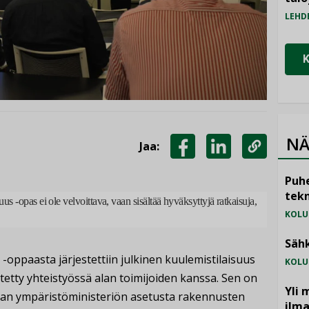
LEHD
NÄ
Jaa:
JAA
JAA
KOPIOI
Puhe
FACEBOOKISSA
LINKEDINISSÄ
LINKKI
tekn
uus -opas ei
ole
velvoittava, vaan sisältää hyväksyttyjä ratkaisuja,
KOLU
Sähk
 -oppaasta järjestettiin julkinen kuulemistilaisuus
KOLU
tetty yhteistyössä alan toimijoiden kanssa. Sen on
Yli 
taan ympäristöministeriön asetusta rakennusten
ilm