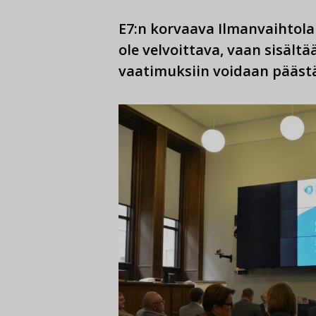
E7:n korvaava Ilmanvaihtolai
ole velvoittava, vaan sisältä
vaatimuksiin voidaan pääst