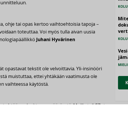
unnitteluun.
KOLU
Mite
a, ohje tai opas kertoo vaihtoehtoisia tapoja –
doku
vert
oidaan toteuttaa. Voi myös tulla aivan uusia
knologiapäällikkö
Juhani Hyvärinen
KOLU
Vesi
jämä
MIELI
t opastavat tekstit ole velvoittavia. Yli-insinööri
tä muistuttaa, ettei yhtäkään vaatimusta ole
en vaihteessa käytöstä.
llut yhtään velvoittavaa määräystä. Meille tuli E7:sta
 Sitä on pidetty velvoittavana ja siitä on tehty
NI
silla ei pysty perustelemaan. Ohjeet sisältävät