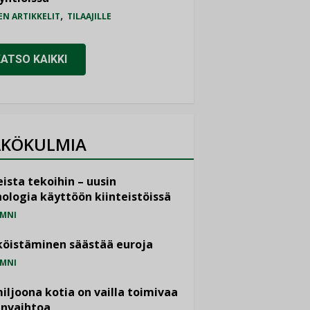
,
EN ARTIKKELIT
TILAAJILLE
KATSO KAIKKI
KÖKULMIA
ista tekoihin – uusin
ologia käyttöön kiinteistöissä
MNI
öistäminen säästää euroja
MNI
miljoona kotia on vailla toimivaa
anvaihtoa