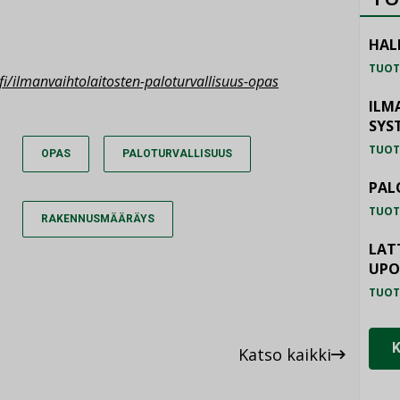
HAL
TUOT
fi/ilmanvaihtolaitosten-paloturvallisuus-opas
ILM
SYS
TUOT
OPAS
PALOTURVALLISUUS
PAL
TUOT
RAKENNUSMÄÄRÄYS
LAT
UP
TUOT
Katso kaikki