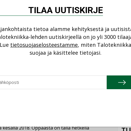
uilla keinoilla voi päästä vaatimuksiin”, Kauppinen
Cons
TILAA UUTISKIRJE
NIMI
Refa
jankohtaista tietoa alamme kehityksestä ja uutisist
unnittelijan ja rakennusvalvojan välisen
NIMI
lotekniikka-lehden uutiskirjeellä on jo yli 3000 tilaaj
Lue
tietosuojaselosteestamme
, miten Talotekniikk
Gra
suojaa ja käsittelee tietojasi.
NIMI
kseen liittyen tänä vuonna on ollut käynnissä
Schn
joittaminen. Vuoden alussa valmistui Sisäilmasto ja
NIMI
märilaitteistot -opas sekä nyt uusimpana
uus -opas.
 kesällä 2018. Oppaasta on tällä hetkellä
TU