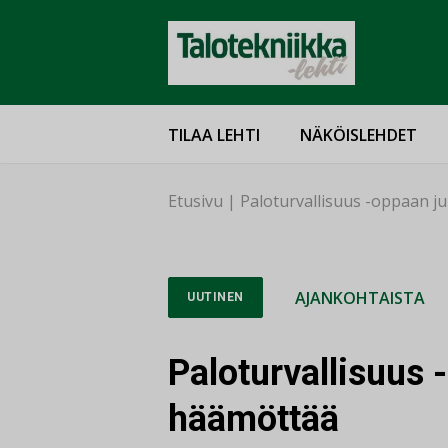
TILAA LEHTI
NÄKÖISLEHDET
Etusivu
|
Paloturvallisuus -oppaan j
AJANKOHTAISTA
UUTINEN
Paloturvallisuus 
häämöttää