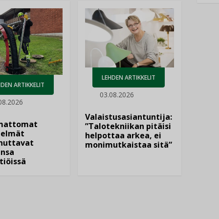
LEHDEN ARTIKKELIT
DEN ARTIKKELIT
03.08.2026
08.2026
Valaistusasiantuntija:
mattomat
”Talotekniikan pitäisi
elmät
helpottaa arkea, ei
nuttavat
monimutkaistaa sitä”
nsa
tiöissä