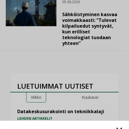
05.08.2026
Sähköistyminen kasvaa
voimakkaasti: ”Tulevat
kilpailuedut syntyvät,
kun erilliset
teknologiat tuodaan
yhteen”
LUETUIMMAT UUTISET
Viikko
Kuukausi
Datakeskusurakointi on tekniikkalaji
LEHDEN ARTIKKELIT