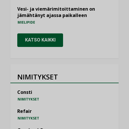
Vesi- ja viemärimitoittaminen on
jämähtänyt ajassa paikalleen
MIELIPIDE
KATSO KAIKKI
NIMITYKSET
Consti
NIMITYKSET
Refair
NIMITYKSET