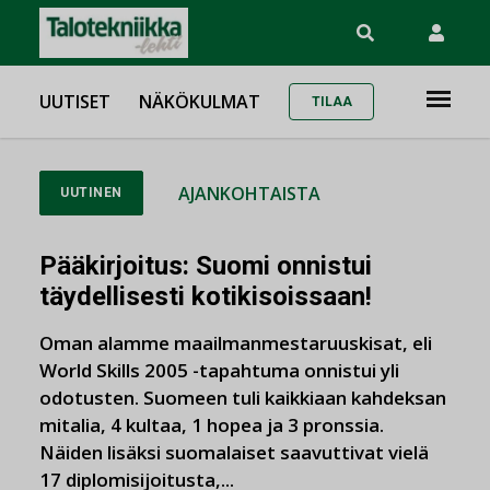
UUTISET
NÄKÖKULMAT
TILAA
AJANKOHTAISTA
UUTINEN
Pääkirjoitus: Suomi onnistui
täydellisesti kotikisoissaan!
Oman alamme maailmanmestaruuskisat, eli
World Skills 2005 -tapahtuma onnistui yli
odotusten. Suomeen tuli kaikkiaan kahdeksan
mitalia, 4 kultaa, 1 hopea ja 3 pronssia.
Näiden lisäksi suomalaiset saavuttivat vielä
17 diplomisijoitusta,...