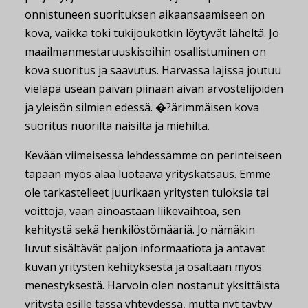
onnistuneen suorituksen aikaansaamiseen on
kova, vaikka toki tukijoukotkin löytyvät läheltä. Jo
maailmanmestaruuskisoihin osallistuminen on
kova suoritus ja saavutus. Harvassa lajissa joutuu
vieläpä usean päivän piinaan aivan arvostelijoiden
ja yleisön silmien edessä. �?ärimmäisen kova
suoritus nuorilta naisilta ja miehiltä.
Kevään viimeisessä lehdessämme on perinteiseen
tapaan myös alaa luotaava yrityskatsaus. Emme
ole tarkastelleet juurikaan yritysten tuloksia tai
voittoja, vaan ainoastaan liikevaihtoa, sen
kehitystä sekä henkilöstömääriä. Jo nämäkin
luvut sisältävät paljon informaatiota ja antavat
kuvan yritysten kehityksestä ja osaltaan myös
menestyksestä. Harvoin olen nostanut yksittäistä
yritystä esille tässä yhteydessä, mutta nyt täytyy