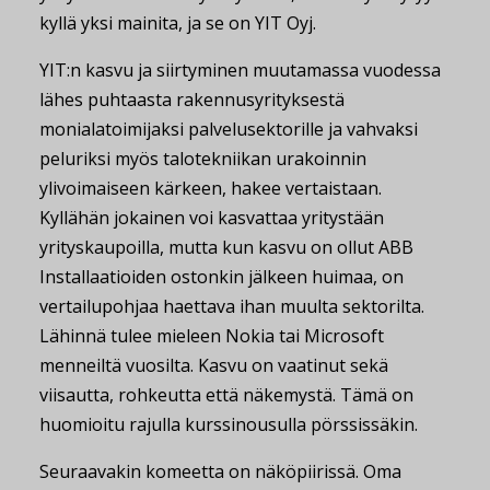
kyllä yksi mainita, ja se on YIT Oyj.
YIT:n kasvu ja siirtyminen muutamassa vuodessa
lähes puhtaasta rakennusyrityksestä
monialatoimijaksi palvelusektorille ja vahvaksi
peluriksi myös talotekniikan urakoinnin
ylivoimaiseen kärkeen, hakee vertaistaan.
Kyllähän jokainen voi kasvattaa yritystään
yrityskaupoilla, mutta kun kasvu on ollut ABB
Installaatioiden ostonkin jälkeen huimaa, on
vertailupohjaa haettava ihan muulta sektorilta.
Lähinnä tulee mieleen Nokia tai Microsoft
menneiltä vuosilta. Kasvu on vaatinut sekä
viisautta, rohkeutta että näkemystä. Tämä on
huomioitu rajulla kurssinousulla pörssissäkin.
Seuraavakin komeetta on näköpiirissä. Oma