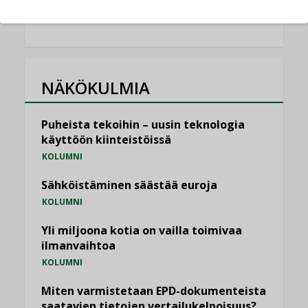
KATSO KAIKKI
NÄKÖKULMIA
Puheista tekoihin – uusin teknologia
käyttöön kiinteistöissä
KOLUMNI
Sähköistäminen säästää euroja
KOLUMNI
Yli miljoona kotia on vailla toimivaa
ilmanvaihtoa
KOLUMNI
Miten varmistetaan EPD-dokumenteista
saatavien tietojen vertailukelpoisuus?