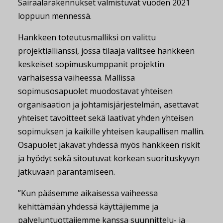
Sairaalarakennukset valmistuvat vuoden 2021
loppuun mennessä.
Hankkeen toteutusmalliksi on valittu
projektiallianssi, jossa tilaaja valitsee hankkeen
keskeiset sopimuskumppanit projektin
varhaisessa vaiheessa. Mallissa
sopimusosapuolet muodostavat yhteisen
organisaation ja johtamisjärjestelmän, asettavat
yhteiset tavoitteet sekä laativat yhden yhteisen
sopimuksen ja kaikille yhteisen kaupallisen mallin.
Osapuolet jakavat yhdessä myös hankkeen riskit
ja hyödyt sekä sitoutuvat korkean suorituskyvyn
jatkuvaan parantamiseen.
”Kun pääsemme aikaisessa vaiheessa
kehittämään yhdessä käyttäjiemme ja
palveluntuottajiemme kanssa suunnittelu- ja