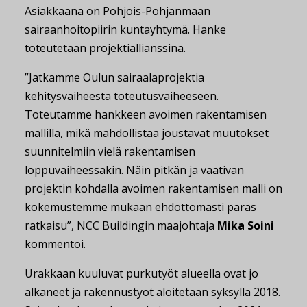
Asiakkaana on Pohjois-Pohjanmaan
sairaanhoitopiirin kuntayhtymä. Hanke
toteutetaan projektiallianssina.
”Jatkamme Oulun sairaalaprojektia
kehitysvaiheesta toteutusvaiheeseen.
Toteutamme hankkeen avoimen rakentamisen
mallilla, mikä mahdollistaa joustavat muutokset
suunnitelmiin vielä rakentamisen
loppuvaiheessakin. Näin pitkän ja vaativan
projektin kohdalla avoimen rakentamisen malli on
kokemustemme mukaan ehdottomasti paras
ratkaisu”, NCC Buildingin maajohtaja
Mika Soini
kommentoi.
Urakkaan kuuluvat purkutyöt alueella ovat jo
alkaneet ja rakennustyöt aloitetaan syksyllä 2018.