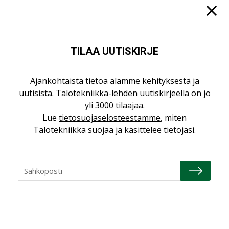
”Asiakkaat hakevat kumppaneita, jotka
yhdistävät useita teknisiä osaamisalueita
saman katon alle”
AJANKOHTAISTA
TILAA UUTISKIRJE
Sähköistyminen kasvaa voimakkaasti:
”Tulevat kilpailuedut syntyvät, kun
Ajankohtaista tietoa alamme kehityksestä ja
erilliset teknologiat tuodaan yhteen”
uutisista. Talotekniikka-lehden uutiskirjeellä on jo
,
AJANKOHTAISTA
TILAAJILLE
yli 3000 tilaajaa.
Lue
tietosuojaselosteestamme
, miten
Kaivamattomat menetelmät
Talotekniikka suojaa ja käsittelee tietojasi.
vakiinnuttavat asemansa taloyhtiöissä
,
LEHDEN ARTIKKELIT
TILAAJILLE
Valaistusasiantuntija: ”Talotekniikan
pitäisi helpottaa arkea, ei monimutkaistaa
sitä”
,
LEHDEN ARTIKKELIT
TILAAJILLE