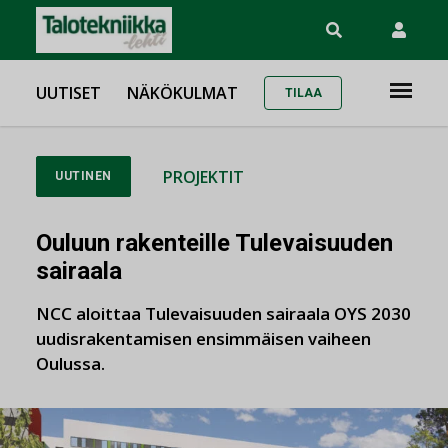
UUTISET
NÄKÖKULMAT
TILAA
PROJEKTIT
UUTINEN
Ouluun rakenteille Tulevaisuuden
sairaala
NCC aloittaa Tulevaisuuden sairaala OYS 2030
uudisrakentamisen ensimmäisen vaiheen
Oulussa.