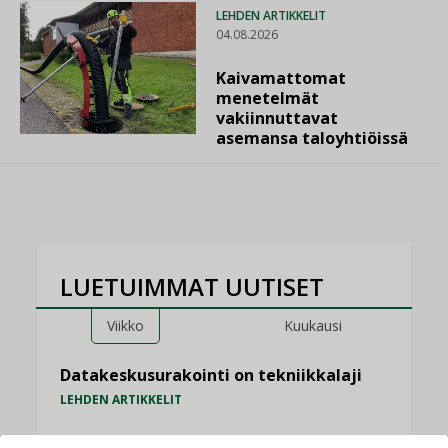
LEHDEN ARTIKKELIT
04.08.2026
Kaivamattomat
menetelmät
vakiinnuttavat
asemansa taloyhtiöissä
LUETUIMMAT UUTISET
Viikko
Kuukausi
Datakeskusurakointi on tekniikkalaji
LEHDEN ARTIKKELIT
Jarno Hacklin Cervin yrityskaupasta: