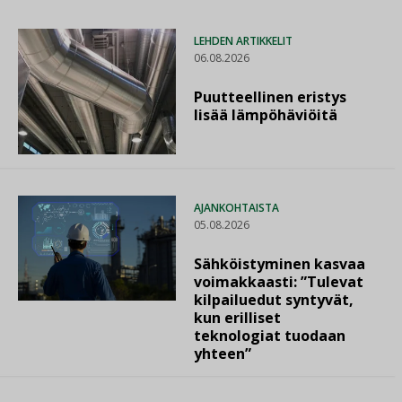
LEHDEN ARTIKKELIT
06.08.2026
Puutteellinen eristys
lisää lämpöhäviöitä
AJANKOHTAISTA
05.08.2026
Sähköistyminen kasvaa
voimakkaasti: ”Tulevat
kilpailuedut syntyvät,
kun erilliset
teknologiat tuodaan
yhteen”