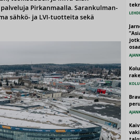
tekn
 palveluja Pirkanmaalla. Sarankulman-
LEHD
ma sähkö- ja LVI-tuotteita sekä
Jarn
”As
jotk
osaa
AJAN
Kol
rake
KOLU
Brav
per
AJAN
Kai
vak
talo