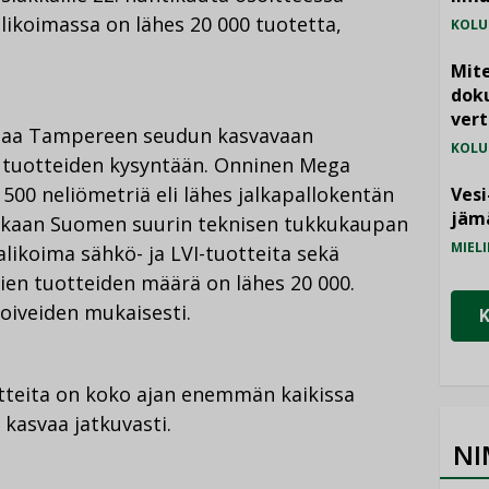
ikoimassa on lähes 20 000 tuotetta,
KOLU
Mite
doku
vert
taa Tampereen seudun kasvavaan
KOLU
 tuotteiden kysyntään. Onninen Mega
500 neliömetriä eli lähes jalkapallokentän
Vesi
jämä
mukaan Suomen suurin teknisen tukkukaupan
MIELI
likoima sähkö- ja LVI-tuotteita sekä
evien tuotteiden määrä on lähes 20 000.
oiveiden mukaisesti.
uotteita on koko ajan enemmän kaikissa
 kasvaa jatkuvasti.
NI