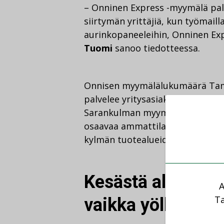
– Onninen Express -myymälä palv
siirtymän yrittäjiä, kun työmaill
aurinkopaneeleihin, Onninen Ex
Tuomi
sanoo tiedotteessa.
Onnisen myymälälukumäärä Tamp
palvelee yritysasiakkaita Sarank
Sarankulman myymälässä työsken
osaavaa ammattilaista Express-my
kylmän tuotealueiden teknisinä 
Kesästä alkaen as
A
Ta
vaikka yöllä