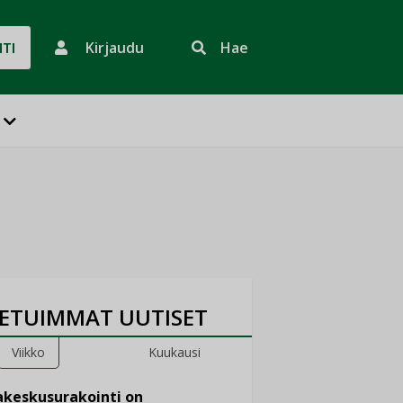
Kirjaudu
Hae
HTI
ETUIMMAT UUTISET
Viikko
Kuukausi
keskusurakointi on