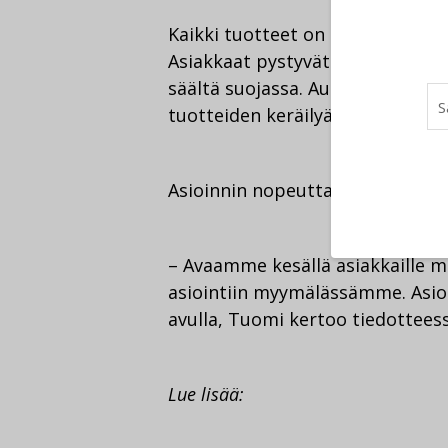
Kaikki tuotteet on sijoitettu sisä
Asiakkaat pystyvät noutamaan j
säältä suojassa. Auton voi jättää
tuotteiden keräilyä myymälässä
Asioinnin nopeuttamiseen haetaa
– Avaamme kesällä asiakkaille 
asiointiin myymälässämme. Asio
avulla, Tuomi kertoo tiedotteess
Lue lisää: