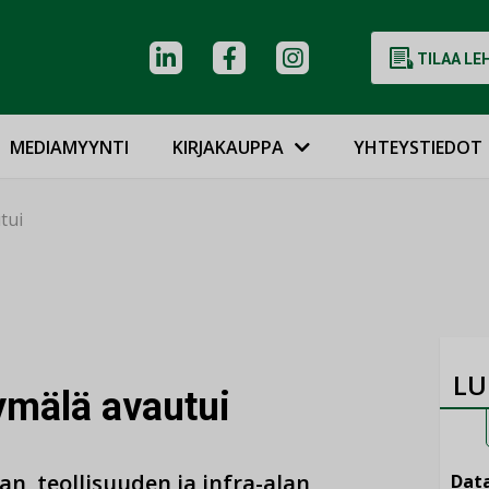
TILAA LE
MEDIAMYYNTI
KIRJAKAUPPA
YHTEYSTIEDOT
tui
LU
ymälä avautui
an, teollisuuden ja infra-alan
Data