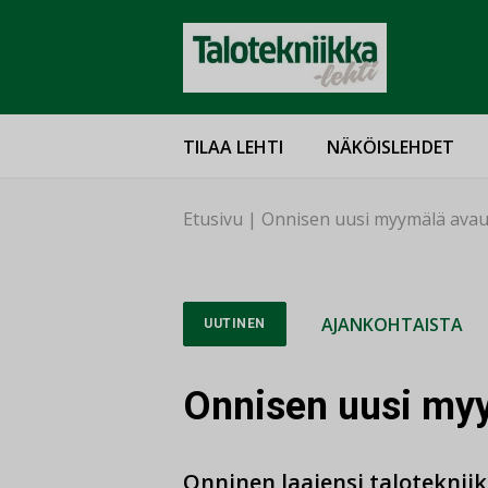
TILAA LEHTI
NÄKÖISLEHDET
Etusivu
|
Onnisen uusi myymälä avau
AJANKOHTAISTA
UUTINEN
Onnisen uusi my
Onninen laajensi talotekniik