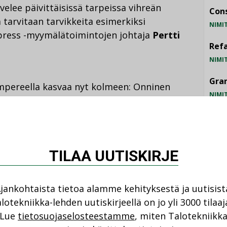
elee päivittäisissä tarpeissa vihreän
Cons
a tarvitaan tarvikkeita esimerkiksi
NIMI
press -myymälätoimintojen johtaja
Pertti
Refa
NIMI
Gra
ereella kasvaa nyt kolmeen: Onninen
NIMI
ulman lisäksi Kalkussa ja Nekalassa.
telee vakituisesti noin 30 teknisen kaupan
Schn
yjinä ja sähkön, LV:n, ilmastoinnin ja
NIMI
myyjinä.
TILAA UUTISKIRJE
iointi mahdollista
jankohtaista tietoa alamme kehityksestä ja uutisist
lotekniikka-lehden uutiskirjeellä on jo yli 3000 tilaaj
Lue
tietosuojaselosteestamme
, miten Talotekniikk
TU