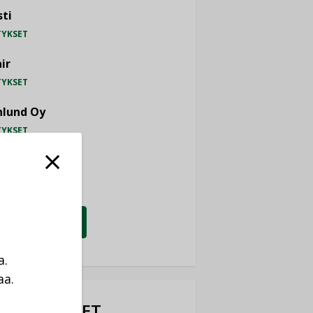
ti
TYKSET
ir
TYKSET
nlund Oy
TYKSET
eider Electric
TYKSET
KATSO KAIKKI
a.
aa.
a
OTEUUTISET