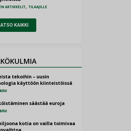
,
EN ARTIKKELIT
TILAAJILLE
KATSO KAIKKI
KÖKULMIA
ista tekoihin – uusin
ologia käyttöön kiinteistöissä
MNI
öistäminen säästää euroja
MNI
miljoona kotia on vailla toimivaa
anvaihtoa