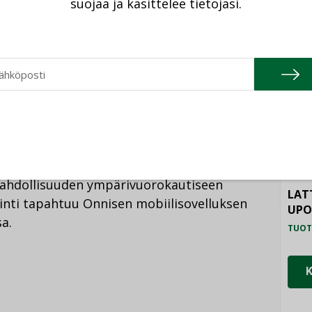
suojaa ja käsittelee tietojasi.
tiloihin. Uutuutena on sisään ajettava halli.
HAL
a lastaamaan suurikokoisetkin tuotteet
TUOT
 parkkiin siksi ajaksi, kun jatkaa muiden
, Tuomi kertoo.
ILM
SYS
TUOT
n jatkuvasti uusia keinoja.
PAL
TUOT
mahdollisuuden ympärivuorokautiseen
LAT
inti tapahtuu Onnisen mobiilisovelluksen
UP
a.
TUOT