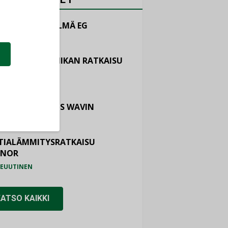
LINTAJÄRJESTELMÄ EG
EUUTINEN
ASTOINTITEKNIIKAN RATKAISU
TEMAIR
EUUTINEN
OTURVALLISUUS WAVIN
EUUTINEN
TIALÄMMITYSRATKAISU
ONOR
EUUTINEN
KATSO KAIKKI