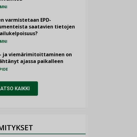
MNI
n varmistetaan EPD-
menteista saatavien tietojen
ailukelpoisuus?
MNI
- ja viemärimitoittaminen on
htänyt ajassa paikalleen
PIDE
KATSO KAIKKI
MITYKSET