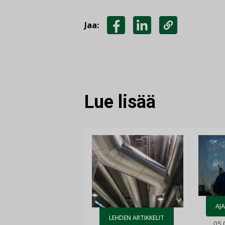
Jaa:
JAA
JAA
KOPIOI
FACEBOOKISSA
LINKEDINISSÄ
LINKKI
Lue lisää
AJ
LEHDEN ARTIKKELIT
05.