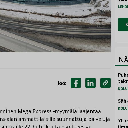
LEHD
NÄ
Puhe
tekn
Jaa:
KOLU
JAA
JAA
KOPIOI
FACEBOOKISSA
LINKEDINISSÄ
LINKKI
Sähk
KOLU
ninen Mega Express -myymälä laajentaa
fra-alan ammattilaisille suunnattuja palveluja
Yli 
iakkaille 22. huhtikuuta osoitteessa
ilm