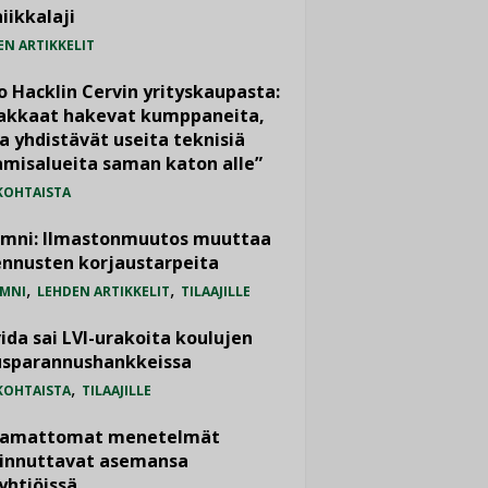
iikkalaji
EN ARTIKKELIT
o Hacklin Cervin yrityskaupasta:
iakkaat hakevat kumppaneita,
a yhdistävät useita teknisiä
misalueita saman katon alle”
KOHTAISTA
umni: Ilmastonmuutos muuttaa
nnusten korjaustarpeita
,
,
MNI
LEHDEN ARTIKKELIT
TILAAJILLE
ida sai LVI-urakoita koulujen
usparannushankkeissa
,
KOHTAISTA
TILAAJILLE
vamattomat menetelmät
iinnuttavat asemansa
yhtiöissä