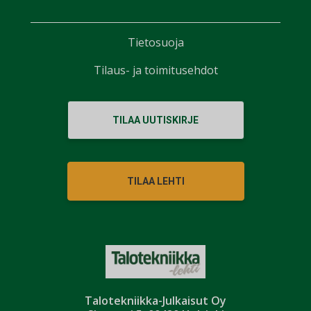
Tietosuoja
Tilaus- ja toimitusehdot
TILAA UUTISKIRJE
TILAA LEHTI
Talotekniikka-Julkaisut Oy