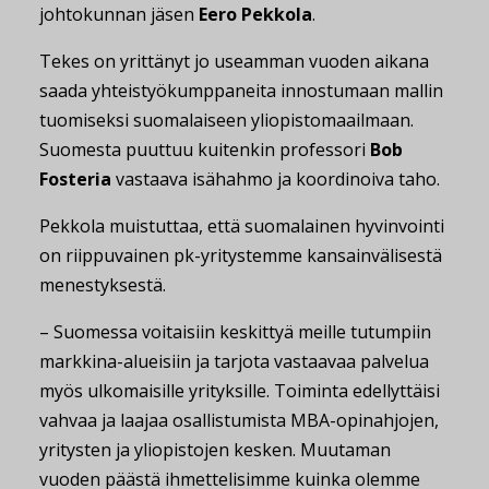
johtokunnan jäsen
Eero Pekkola
.
Tekes on yrittänyt jo useamman vuoden aikana
saada yhteistyökumppaneita innostumaan mallin
tuomiseksi suomalaiseen yliopistomaailmaan.
Suomesta puuttuu kuitenkin professori
Bob
Fosteria
vastaava isähahmo ja koordinoiva taho.
Pekkola muistuttaa, että suomalainen hyvinvointi
on riippuvainen pk-yritystemme kansainvälisestä
menestyksestä.
– Suomessa voitaisiin keskittyä meille tutumpiin
markkina-alueisiin ja tarjota vastaavaa palvelua
myös ulkomaisille yrityksille. Toiminta edellyttäisi
vahvaa ja laajaa osallistumista MBA-opinahjojen,
yritysten ja yliopistojen kesken. Muutaman
vuoden päästä ihmettelisimme kuinka olemme