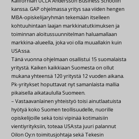
Kalifornian UCLA Andersson Business Schoolin
kanssa. GAP ohjelmassa yritys saa viiden hengen
MBA-opiskelijaryhmän tekemään itselleen
kohtuuhintaan laajan markkinatutkimuksen ja
toiminnan aloitussuunnitelman haluamallaan
markkina-alueella, joka voi olla muuallakin kuin
USA:ssa.
Tänä vuonna ohjelmaan osallistui 15 suomalaista
yritystä. Kaiken kaikkiaan Suomesta on ollut
mukana yhteensä 120 yritystä 12 vuoden aikana.
Pk-yritykset hoputtavat nyt samanlaista mallia
pikaisella aikataululla Suomeen.
– Vastaavanlainen yhteistyö toisi ainutlaatuista
hyötyä koko Suomen teollisuudelle, nuorille
opiskelijoille sekä toisi vipinää kotimaisiin
vientiyrityksiin, toteaa USA:sta juuri palannut
Oilon Oy:n toimitusjohtaja sekä Tekesin