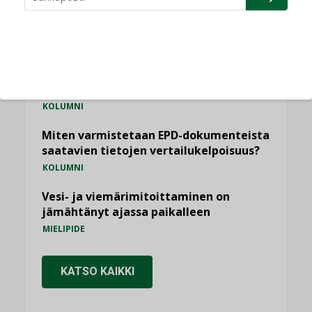
Sähköistäminen säästää euroja
KOLUMNI
Yli miljoona kotia on vailla toimivaa
ilmanvaihtoa
KOLUMNI
Miten varmistetaan EPD-dokumenteista
saatavien tietojen vertailukelpoisuus?
KOLUMNI
Vesi- ja viemärimitoittaminen on
jämähtänyt ajassa paikalleen
MIELIPIDE
KATSO KAIKKI