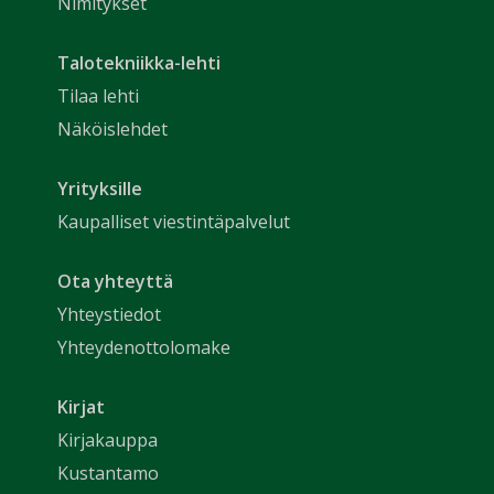
Nimitykset
Talotekniikka-lehti
Tilaa lehti
Näköislehdet
Yrityksille
Kaupalliset viestintäpalvelut
Ota yhteyttä
Yhteystiedot
Yhteydenottolomake
Kirjat
Kirjakauppa
Kustantamo