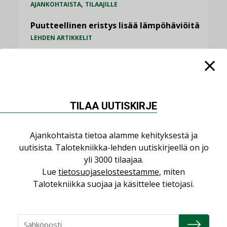
,
AJANKOHTAISTA
TILAAJILLE
Puutteellinen eristys lisää lämpöhäviöitä
LEHDEN ARTIKKELIT
Kaivamattomat menetelmät
vakiinnuttavat asemansa taloyhtiöissä
,
LEHDEN ARTIKKELIT
TILAAJILLE
TILAA UUTISKIRJE
KATSO KAIKKI
Ajankohtaista tietoa alamme kehityksestä ja
uutisista. Talotekniikka-lehden uutiskirjeellä on jo
yli 3000 tilaajaa.
Lue
tietosuojaselosteestamme
, miten
NÄKÖKULMIA
Talotekniikka suojaa ja käsittelee tietojasi.
Puheista tekoihin – uusin teknologia
käyttöön kiinteistöissä
KOLUMNI