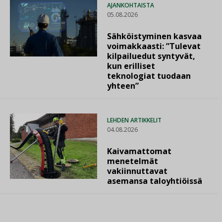
AJANKOHTAISTA
05.08.2026
Sähköistyminen kasvaa
voimakkaasti: ”Tulevat
kilpailuedut syntyvät,
kun erilliset
teknologiat tuodaan
yhteen”
LEHDEN ARTIKKELIT
04.08.2026
Kaivamattomat
menetelmät
vakiinnuttavat
asemansa taloyhtiöissä