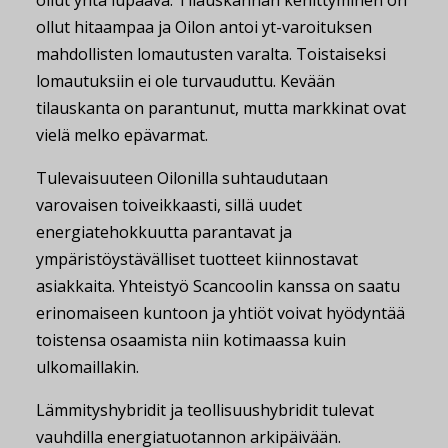
ollut yhtä lupaava. Tilauskannan kehittyminen on
ollut hitaampaa ja Oilon antoi yt-varoituksen
mahdollisten lomautusten varalta. Toistaiseksi
lomautuksiin ei ole turvauduttu. Kevään
tilauskanta on parantunut, mutta markkinat ovat
vielä melko epävarmat.
Tulevaisuuteen Oilonilla suhtaudutaan
varovaisen toiveikkaasti, sillä uudet
energiatehokkuutta parantavat ja
ympäristöystävälliset tuotteet kiinnostavat
asiakkaita. Yhteistyö Scancoolin kanssa on saatu
erinomaiseen kuntoon ja yhtiöt voivat hyödyntää
toistensa osaamista niin kotimaassa kuin
ulkomaillakin.
Lämmityshybridit ja teollisuushybridit tulevat
vauhdilla energiatuotannon arkipäivään.