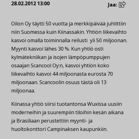
28.02.2012 13:00
Jaa:
Oilon Oy täytti 50 vuotta ja merkkipäivää juhlittiin
niin Suomessa kuin Kiinassakin. Yhtiön liikevaihto
kasvoi omalla toiminnalla reilusti yli 50 miljoonan.
Myynti kasvoi lähes 30 %. Kun yhtiö osti
kylmätekniikan ja isojen lämpöpumppujen
osaajan Scancool Oy:n, kasvoi yhtiön koko
liikevaihto kasvoi 44 miljoonasta eurosta 70
miljoonaan. Scancoolin osuus tästä oli 13
miljoonaa.
Kiinassa yhtiö siirsi tuotantonsa Wuxissa uusiin
moderneihin ja suurempiin tiloihin kesän aikana
ja Brasiliaan perustettiin myynti- ja
huoltokonttori Campinaksen kaupunkiin.