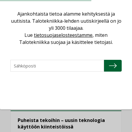
Kaivamattomat menetelmät
vakiinnuttavat asemansa taloyhtiöissä
Ajankohtaista tietoa alamme kehityksestä ja
,
LEHDEN ARTIKKELIT
TILAAJILLE
uutisista. Talotekniikka-lehden uutiskirjeellä on jo
yli 3000 tilaajaa.
Valaistusasiantuntija: ”Talotekniikan
Lue
tietosuojaselosteestamme
, miten
pitäisi helpottaa arkea, ei monimutkaistaa
Talotekniikka suojaa ja käsittelee tietojasi.
sitä”
,
LEHDEN ARTIKKELIT
TILAAJILLE
KATSO KAIKKI
NÄKÖKULMIA
Puheista tekoihin – uusin teknologia
käyttöön kiinteistöissä