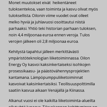
Monet muutokset eivät heikentäneet
tuloksentekoa, vaan toiminta ja kasvu olivat myös
tuloksellista. Oilonin viime vuodet ovat olleet
melko hyviä ja juhlavuosi osoittautui niistä
parhaaksi. Yhtiö teki historian parhaan tuloksen,
noin 4,4 miljoonaa euroa ennen veroja. Tulos
verojen jälkeen oli 2,8 miljoonaa euroa.
Kehitystä tapahtui jälleen merkittävästi
ympäristöteknologian liiketoiminnassa. Oilon
Energy Oy kasvoi kaksinkertaiseksi isohkojen
prosessikaasu- ja päästövähennysprojektien
kantamana. Lämpöpumppuliiketoiminnat
kasvoivat kaksinkertaisiksi. Teollisuuspolttimilla
saatiin kasvua aikaan Venäjällä ja Kiinassa.
Alkanut vuosi ei ole kaikilta liiketoiminta-alueilta