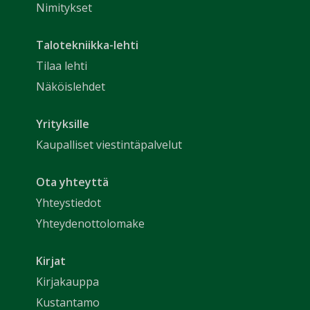
Nimitykset
Talotekniikka-lehti
Tilaa lehti
Näköislehdet
Yrityksille
Kaupalliset viestintäpalvelut
Ota yhteyttä
Yhteystiedot
Yhteydenottolomake
Kirjat
Kirjakauppa
Kustantamo