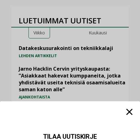
LUETUIMMAT UUTISET
Viikko
Kuukausi
Datakeskusurakointi on tekniikkalaji
LEHDEN ARTIKKELIT
Jarno Hacklin Cervin yrityskaupasta:
”Asiakkaat hakevat kumppaneita, jotka
yhdistävät useita teknisiä osaamisalueita
saman katon alle”
AJANKOHTAISTA
Sähköistyminen kasvaa voimakkaasti:
”Tulevat kilpailuedut syntyvät, kun
erilliset teknologiat tuodaan yhteen”
,
AJANKOHTAISTA
TILAAJILLE
TILAA UUTISKIRJE