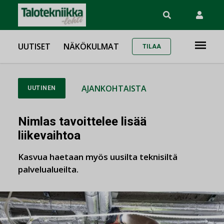
UUTISET
NÄKÖKULMAT
TILAA
AJANKOHTAISTA
UUTINEN
Nimlas tavoittelee lisää
liikevaihtoa
Kasvua haetaan myös uusilta teknisiltä
palvelualueilta.