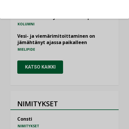
Miten varmistetaan EPD-dokumenteista
saatavien tietojen vertailukelpoisuus?
KOLUMNI
Vesi- ja viemärimitoittaminen on
jämähtänyt ajassa paikalleen
MIELIPIDE
KATSO KAIKKI
NIMITYKSET
Consti
NIMITYKSET