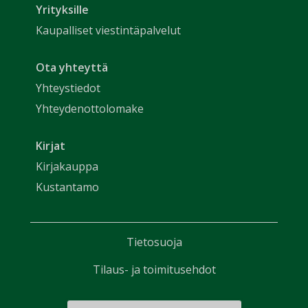
Yrityksille
Kaupalliset viestintäpalvelut
Ota yhteyttä
Yhteystiedot
Yhteydenottolomake
Kirjat
Kirjakauppa
Kustantamo
Tietosuoja
Tilaus- ja toimitusehdot