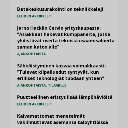
Datakeskusurakointi on tekniikkalaji
LEHDEN ARTIKKELIT
Jarno Hacklin Cervin yrityskaupasta:
”Asiakkaat hakevat kumppaneita, jotka
yhdistävät useita teknisiä osaamisalueita
saman katon alle”
AJANKOHTAISTA
Sähköistyminen kasvaa voimakkaasti:
”Tulevat kilpailuedut syntyvät, kun
erilliset teknologiat tuodaan yhteen”
,
AJANKOHTAISTA
TILAAJILLE
Puutteellinen eristys lisää lämpöhäviöitä
LEHDEN ARTIKKELIT
Kaivamattomat menetelmät
vakiinnuttavat asemansa taloyhtiöissä