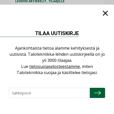
,
LEHDEN ARTIKKELIT
TILAAJILLE
KATSO KAIKKI
TILAA UUTISKIRJE
NÄKÖKULMIA
Ajankohtaista tietoa alamme kehityksestä ja
uutisista. Talotekniikka-lehden uutiskirjeellä on jo
yli 3000 tilaajaa.
Puheista tekoihin – uusin teknologia
Lue
tietosuojaselosteestamme
, miten
käyttöön kiinteistöissä
Talotekniikka suojaa ja käsittelee tietojasi.
KOLUMNI
Sähköistäminen säästää euroja
KOLUMNI
Yli miljoona kotia on vailla toimivaa
ilmanvaihtoa
KOLUMNI