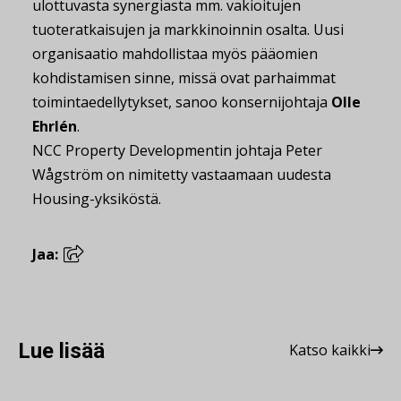
ulottuvasta synergiasta mm. vakioitujen
tuoteratkaisujen ja markkinoinnin osalta. Uusi
organisaatio mahdollistaa myös pääomien
kohdistamisen sinne, missä ovat parhaimmat
toimintaedellytykset, sanoo konsernijohtaja
Olle
Ehrlén
.
NCC Property Developmentin johtaja Peter
Wågström on nimitetty vastaamaan uudesta
Housing-yksiköstä.
Jaa:
Lue lisää
Katso kaikki