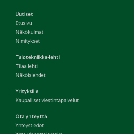
Uutiset
Etusivu
Näkökulmat
Nimitykset
Talotekniikka-lehti
Tilaa lehti
Näköislehdet
Yrityksille
Kaupalliset viestintäpalvelut
Ota yhteyttä
Yhteystiedot