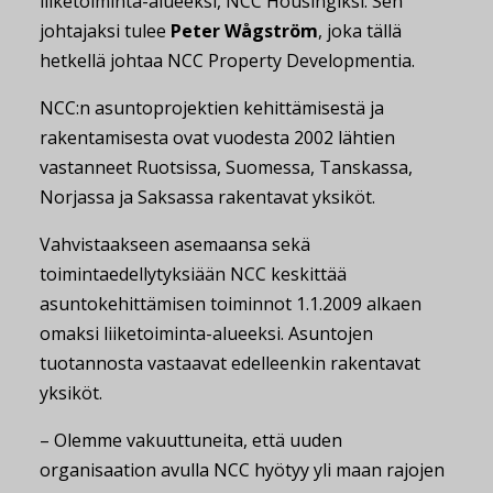
liiketoiminta-alueeksi, NCC Housingiksi. Sen
johtajaksi tulee
Peter Wågström
, joka tällä
hetkellä johtaa NCC Property Developmentia.
NCC:n asuntoprojektien kehittämisestä ja
rakentamisesta ovat vuodesta 2002 lähtien
vastanneet Ruotsissa, Suomessa, Tanskassa,
Norjassa ja Saksassa rakentavat yksiköt.
Vahvistaakseen asemaansa sekä
toimintaedellytyksiään NCC keskittää
asuntokehittämisen toiminnot 1.1.2009 alkaen
omaksi liiketoiminta-alueeksi. Asuntojen
tuotannosta vastaavat edelleenkin rakentavat
yksiköt.
– Olemme vakuuttuneita, että uuden
organisaation avulla NCC hyötyy yli maan rajojen