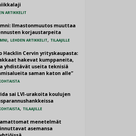
iikkalaji
EN ARTIKKELIT
umni: Ilmastonmuutos muuttaa
nnusten korjaustarpeita
,
,
MNI
LEHDEN ARTIKKELIT
TILAAJILLE
o Hacklin Cervin yrityskaupasta:
iakkaat hakevat kumppaneita,
a yhdistävät useita teknisiä
misalueita saman katon alle”
KOHTAISTA
ida sai LVI-urakoita koulujen
usparannushankkeissa
,
KOHTAISTA
TILAAJILLE
vamattomat menetelmät
iinnuttavat asemansa
yhtiöissä