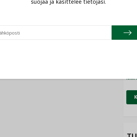
suojaa ja käsittelee tietojasi.
Cons
NIMI
Refa
NIMI
Gra
NIMI
Schn
NIMI
TU