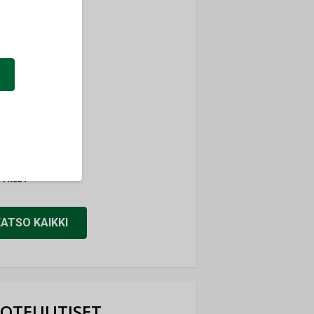
ti
TYKSET
ir
TYKSET
nlund Oy
TYKSET
eider Electric
TYKSET
KATSO KAIKKI
OTEUUTISET