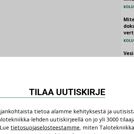
KOLU
Mite
doku
vert
KOLU
Vesi
jämä
MIELI
TILAA UUTISKIRJE
jankohtaista tietoa alamme kehityksestä ja uutisist
lotekniikka-lehden uutiskirjeellä on jo yli 3000 tilaaj
NI
Lue
tietosuojaselosteestamme
, miten Talotekniikk