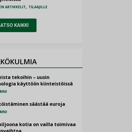
,
EN ARTIKKELIT
TILAAJILLE
KATSO KAIKKI
KÖKULMIA
ista tekoihin – uusin
ologia käyttöön kiinteistöissä
MNI
öistäminen säästää euroja
MNI
miljoona kotia on vailla toimivaa
anvaihtoa