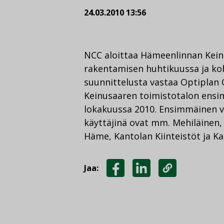
24.03.2010 13:56
NCC aloittaa Hämeenlinnan Kein
rakentamisen huhtikuussa ja ko
suunnittelusta vastaa Optiplan 
Keinusaaren toimistotalon ensim
lokakuussa 2010. Ensimmäinen v
käyttäjinä ovat mm. Mehiläinen
Häme, Kantolan Kiinteistöt ja Ka
Jaa:
JAA
JAA
KOPIOI
FACEBOOKISSA
LINKEDINISSÄ
LINKKI