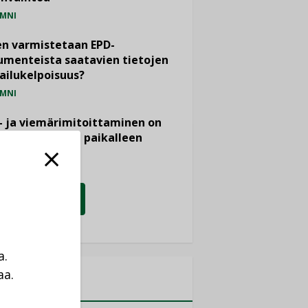
MNI
n varmistetaan EPD-
menteista saatavien tietojen
ailukelpoisuus?
MNI
- ja viemärimitoittaminen on
htänyt ajassa paikalleen
PIDE
KATSO KAIKKI
a.
aa.
MITYKSET
a