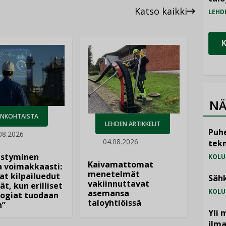
Katso kaikki
LEHD
NÄ
ANKOHTAISTA
LEHDEN ARTIKKELIT
Puhe
08.2026
04.08.2026
tekn
istyminen
KOLU
Kaivamattomat
 voimakkaasti:
menetelmät
at kilpailuedut
Sähk
vakiinnuttavat
ät, kun erilliset
KOLU
asemansa
ogiat tuodaan
taloyhtiöissä
n”
Yli 
ilm