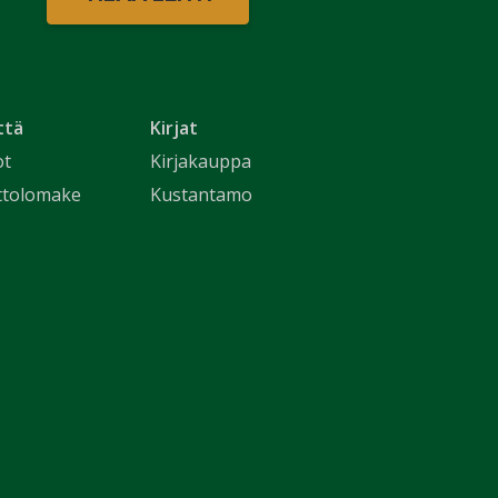
ttä
Kirjat
ot
Kirjakauppa
ttolomake
Kustantamo