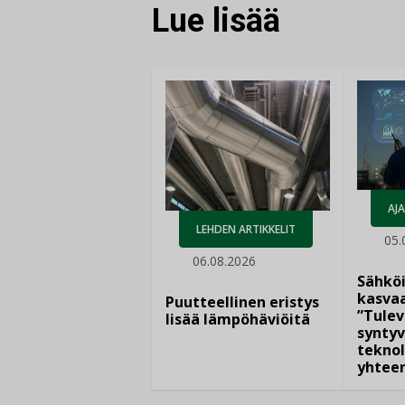
Lue lisää
AJ
LEHDEN ARTIKKELIT
05.
06.08.2026
Sähkö
kasvaa
Puutteellinen eristys
”Tulev
lisää lämpöhäviöitä
syntyv
teknol
yhtee