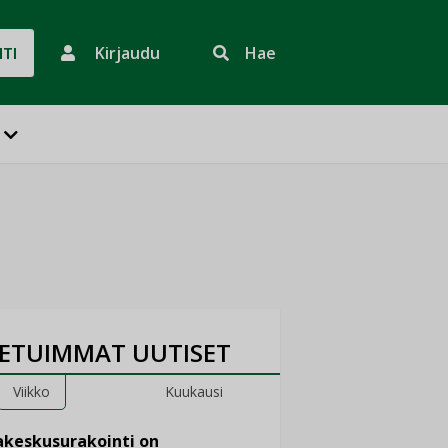
Kirjaudu
Hae
HTI
ETUIMMAT UUTISET
Viikko
Kuukausi
keskusurakointi on