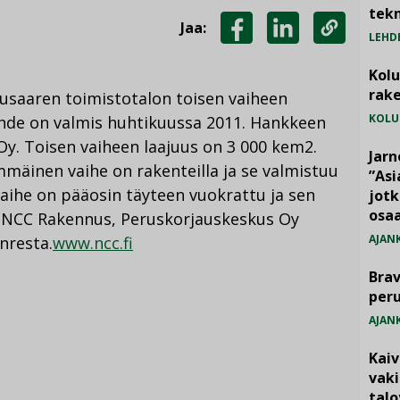
tekn
Jaa:
LEHD
JAA
JAA
KOPIOI
FACEBOOKISSA
LINKEDINISSÄ
LINKKI
Kol
rake
usaaren toimistotalon toisen vaiheen
KOLU
hde on valmis huhtikuussa 2011. Hankkeen
Oy. Toisen vaiheen laajuus on 3 000 kem2.
Jarn
mäinen vaihe on rakenteilla ja se valmistuu
”As
aihe on pääosin täyteen vuokrattu ja sen
jotk
osaa
, NCC Rakennus, Peruskorjauskeskus Oy
AJAN
nresta.
www.ncc.fi
Brav
per
AJAN
Kai
vak
talo