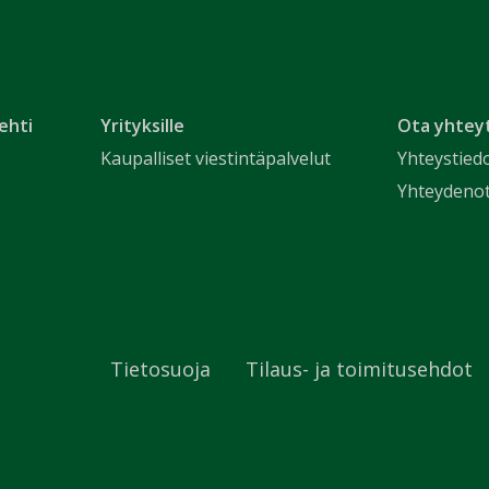
ehti
Yrityksille
Ota yhtey
Kaupalliset viestintäpalvelut
Yhteystied
Yhteydeno
Tietosuoja
Tilaus- ja toimitusehdot