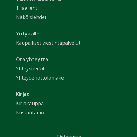
Tilaa lehti
Näköislehdet
Yrityksille
Kaupalliset viestintäpalvelut
Ota yhteyttä
Yhteystiedot
Yhteydenottolomake
Kirjat
Kirjakauppa
Kustantamo
Tietosuoja