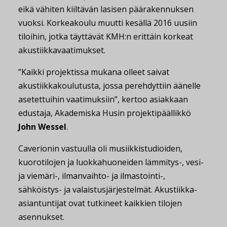
eikä vähiten kiiltävän lasisen päärakennuksen
vuoksi. Korkeakoulu muutti kesällä 2016 uusiin
tiloihin, jotka täyttävät KMH:n erittäin korkeat
akustiikkavaatimukset.
”Kaikki projektissa mukana olleet saivat
akustiikkakoulutusta, jossa perehdyttiin äänelle
asetettuihin vaatimuksiin”, kertoo asiakkaan
edustaja, Akademiska Husin projektipäällikkö
John Wessel
.
Caverionin vastuulla oli musiikkistudioiden,
kuorotilojen ja luokkahuoneiden lämmitys-, vesi-
ja viemäri-, ilmanvaihto- ja ilmastointi-,
sähköistys- ja valaistusjärjestelmät. Akustiikka-
asiantuntijat ovat tutkineet kaikkien tilojen
asennukset.