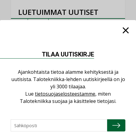
LUETUIMMAT UUTISET
Viikko
Kuukausi
Datakeskusurakointi on tekniikkalaji
LEHDEN ARTIKKELIT
TILAA UUTISKIRJE
Jarno Hacklin Cervin yrityskaupasta:
”Asiakkaat hakevat kumppaneita, jotka
Ajankohtaista tietoa alamme kehityksestä ja
yhdistävät useita teknisiä osaamisalueita
saman katon alle”
uutisista. Talotekniikka-lehden uutiskirjeellä on jo
yli 3000 tilaajaa.
AJANKOHTAISTA
Lue
tietosuojaselosteestamme
, miten
Sähköistyminen kasvaa voimakkaasti:
Talotekniikka suojaa ja käsittelee tietojasi.
”Tulevat kilpailuedut syntyvät, kun
erilliset teknologiat tuodaan yhteen”
,
AJANKOHTAISTA
TILAAJILLE
Puutteellinen eristys lisää lämpöhäviöitä