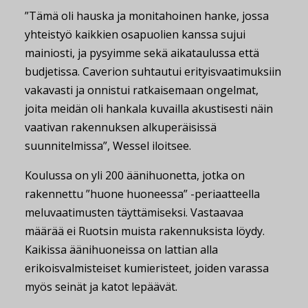
”Tämä oli hauska ja monitahoinen hanke, jossa
yhteistyö kaikkien osapuolien kanssa sujui
mainiosti, ja pysyimme sekä aikataulussa että
budjetissa. Caverion suhtautui erityisvaatimuksiin
vakavasti ja onnistui ratkaisemaan ongelmat,
joita meidän oli hankala kuvailla akustisesti näin
vaativan rakennuksen alkuperäisissä
suunnitelmissa”, Wessel iloitsee.
Koulussa on yli 200 äänihuonetta, jotka on
rakennettu ”huone huoneessa” -periaatteella
meluvaatimusten täyttämiseksi. Vastaavaa
määrää ei Ruotsin muista rakennuksista löydy.
Kaikissa äänihuoneissa on lattian alla
erikoisvalmisteiset kumieristeet, joiden varassa
myös seinät ja katot lepäävät.