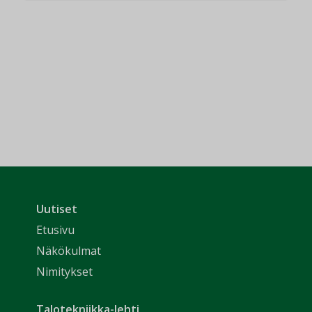
Uutiset
Etusivu
Näkökulmat
Nimitykset
Talotekniikka-lehti