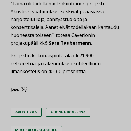
”Tämä oli todella mielenkiintoinen projekti.
Akustiset vaatimukset koskivat pääasiassa
harjoittelutiloja, äänitysstudioita ja
konserttisaleja. Äänet eivät todellakaan kantaudu
huoneesta toiseen”, toteaa Caverionin
projektipäällikkö
Sara Taubermann
.
Projektin kokonaispinta-ala oli 21 900
neliömetriä, ja rakennuksen suhteellinen
ilmankosteus on 40–60 prosenttia.
Jaa:
AKUSTIIKKA
HUONE HUONEESSA
MUSIIKKIKORKEAKOULU