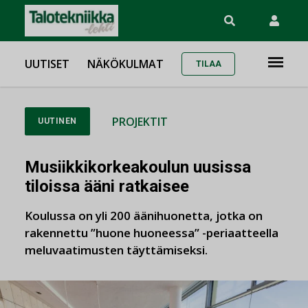
UUTISET
NÄKÖKULMAT
TILAA
PROJEKTIT
UUTINEN
Musiikkikorkeakoulun uusissa
tiloissa ääni ratkaisee
Koulussa on yli 200 äänihuonetta, jotka on
rakennettu ”huone huoneessa” -periaatteella
meluvaatimusten täyttämiseksi.