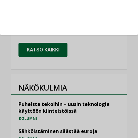
LEHDEN ARTIKKELIT
Kaivamattomat menetelmät
vakiinnuttavat asemansa taloyhtiöissä
,
LEHDEN ARTIKKELIT
TILAAJILLE
KATSO KAIKKI
NÄKÖKULMIA
Puheista tekoihin – uusin teknologia
käyttöön kiinteistöissä
KOLUMNI
Sähköistäminen säästää euroja