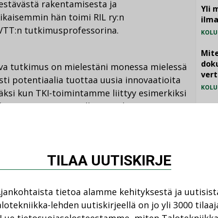
estävästä rakentamisesta ja
Yli 
 Aikaisemmin hän toimi RIL ry:n
ilm
 VTT:n tutkimusprofessorina.
KOLU
Mite
doku
ava tutkimus on mielestäni monessa mielessä
vert
sti potentiaalia tuottaa uusia innovaatioita
KOLU
äksi kun TKI-toimintamme liittyy esimerkiksi
in tai terveyteen, sillä on vaikuttavuutta
Vesi
 Miimu Airaksinen.
jämä
MIELI
ntaa oman panokseni siihen, että
TILAA UUTISKIRJE
inväliset yhteydet vahvistuvat entisestään.
a hyvää yhteistyötä, jota tehdään yritysten ja
jankohtaista tietoa alamme kehityksestä ja uutisist
sää.
lotekniikka-lehden uutiskirjeellä on jo yli 3000 tilaaj