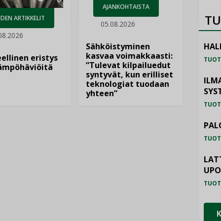
AJANKOHTAISTA
TU
DEN ARTIKKELIT
05.08.2026
08.2026
Sähköistyminen
HAL
kasvaa voimakkaasti:
ellinen eristys
TUOT
”Tulevat kilpailuedut
lämpöhäviöitä
syntyvät, kun erilliset
ILM
teknologiat tuodaan
SYS
yhteen”
TUOT
PAL
TUOT
LAT
UP
TUOT