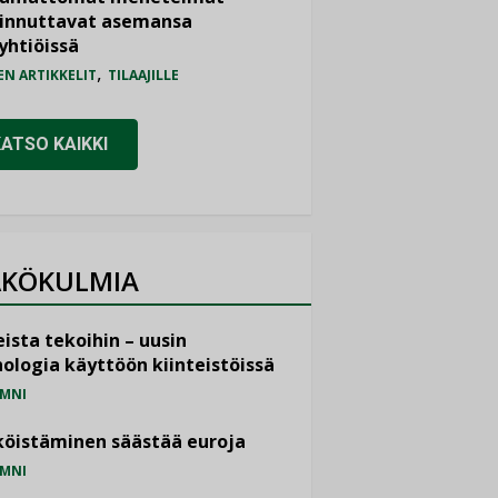
iinnuttavat asemansa
yhtiöissä
,
EN ARTIKKELIT
TILAAJILLE
KATSO KAIKKI
KÖKULMIA
ista tekoihin – uusin
ologia käyttöön kiinteistöissä
MNI
öistäminen säästää euroja
MNI