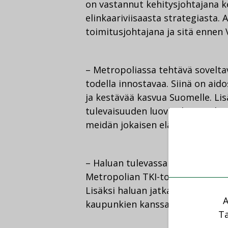
on vastannut kehitysjohtajana k
elinkaariviisaasta strategiasta.
toimitusjohtajana ja sitä ennen
– Metropoliassa tehtävä sovelt
todella innostavaa. Siinä on aido
ja kestävää kasvua Suomelle. Lis
tulevaisuuden luoviin kaupunkeih
meidän jokaisen elämään, sanoo
– Haluan tulevassa tehtävässä a
Metropolian TKI-toiminnan kansa
Lisäksi haluan jatkaa ja vahvista
A
kaupunkien kanssa, Airaksinen li
Ta