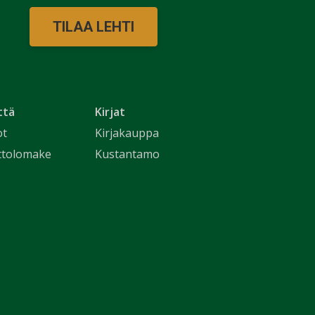
TILAA LEHTI
ttä
Kirjat
ot
Kirjakauppa
ttolomake
Kustantamo