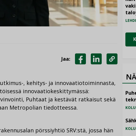
vak
talo
LEHD
Jaa:
JAA
JAA
KOPIOI
FACEBOOKISSA
LINKEDINISSÄ
LINKKI
NÄ
utkimus-, kehitys- ja innovaatiotoiminnasta,
töisessä innovaatiokeskittymässä:
Puhe
vinvointi, Puhtaat ja kestävät ratkaisut sekä
tekn
taan Metropolian tiedotteessa.
KOLU
Sähk
KOLU
rakennusalan pörssiyhtiö SRV:stä, jossa hän