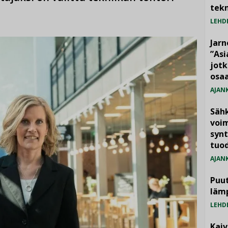
tekn
LEHD
Jarn
”As
jotk
osaa
AJAN
Säh
voim
synt
tuo
AJAN
Puut
läm
LEHD
Kai