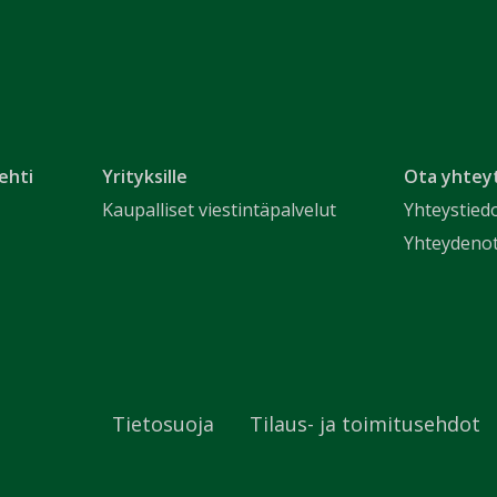
ehti
Yrityksille
Ota yhtey
Kaupalliset viestintäpalvelut
Yhteystied
Yhteydeno
Tietosuoja
Tilaus- ja toimitusehdot