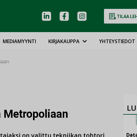
TILAA LE
MEDIAMYYNTI
KIRJAKAUPPA
YHTEYSTIEDOT
iaan
LU
 Metropoliaan
ajaksi on valittu tekniikan tohtori
Data