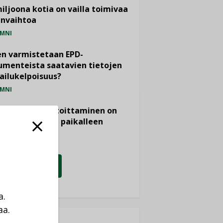
miljoona kotia on vailla toimivaa
anvaihtoa
MNI
n varmistetaan EPD-
menteista saatavien tietojen
ailukelpoisuus?
MNI
- ja viemärimitoittaminen on
htänyt ajassa paikalleen
PIDE
KATSO KAIKKI
a.
aa.