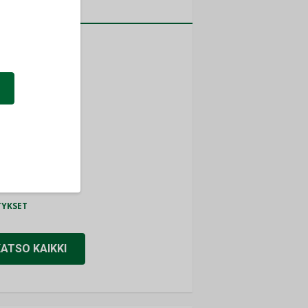
a
MITYKSET
ti
TYKSET
ir
TYKSET
nlund Oy
TYKSET
eider Electric
TYKSET
KATSO KAIKKI