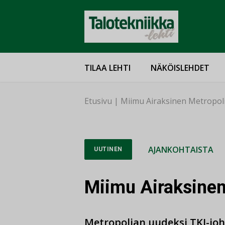
TILAA LEHTI
NÄKÖISLEHDET
Etusivu
|
Miimu Airaksinen Metropol
AJANKOHTAISTA
UUTINEN
Miimu Airaksinen
Metropolian uudeksi TKI-joht