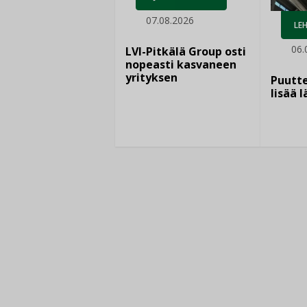
07.08.2026
LEH
06.
LVI-Pitkälä Group osti
nopeasti kasvaneen
yrityksen
Puutte
lisää 