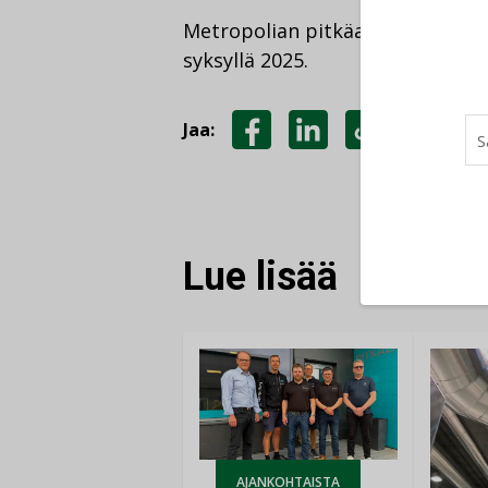
Metropolian pitkäaikainen TKI-j
syksyllä 2025.
Jaa:
JAA
JAA
KOPIOI
FACEBOOKISSA
LINKEDINISSÄ
LINKKI
Lue lisää
AJANKOHTAISTA