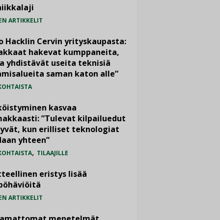
iikkalaji
EN ARTIKKELIT
o Hacklin Cervin yrityskaupasta:
iakkaat hakevat kumppaneita,
a yhdistävät useita teknisiä
misalueita saman katon alle”
KOHTAISTA
köistyminen kasvaa
akkaasti: ”Tulevat kilpailuedut
yvät, kun erilliset teknologiat
daan yhteen”
,
KOHTAISTA
TILAAJILLE
teellinen eristys lisää
pöhäviöitä
EN ARTIKKELIT
vamattomat menetelmät