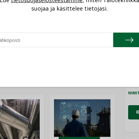
Lue
tietosuojaselosteestamme
, miten Talotekniikk
NI
suojaa ja käsittelee tietojasi.
ohtaja
Anna-Maria Vilkuna
jää eläkkeelle
Cons
NIMI
Refa
NIMI
Gra
NIMI
Katso kaikki
Schn
NIMI