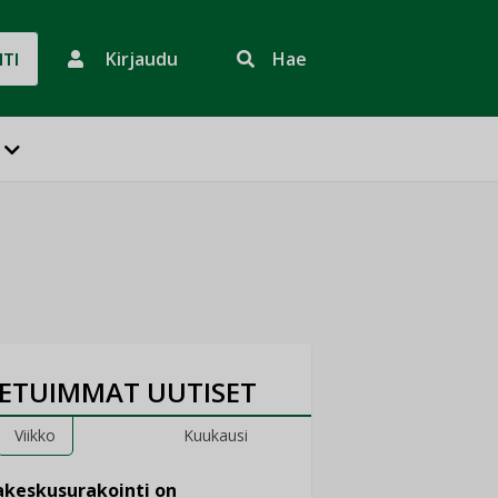
Kirjaudu
Hae
HTI
ETUIMMAT UUTISET
Viikko
Kuukausi
keskusurakointi on