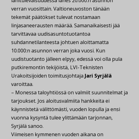
lähitulevaisuudessa lähes 20.000:n asunnon
verran vuosittain. Valtioneuvoston tänään
tekemät päätökset tulevat nostamaan
linjasaneerausten määrää. Samanaikaisesti jää
tarvittavaa uudisasuntotuotantoa
suhdannetilanteesta johtuen aloittamatta
10.000:n asunnon verran joka vuosi. Kun
uudistuotanto jälleen elpyy, edessä voi olla pula
putkiremontin tekijöistä, LVI-Teknisten
Urakoitsijoiden toimitusjohtaja
Jari Syrjälä
varoittaa.
– Monessa taloyhtiössä on valmiit suunnitelmat ja
tarjoukset. Jos aloitusvalmiita hankkeita ei
käynnistetä välittömästi, vuoden lopulla ja ensi
vuonna kysyntä tulee ylittämään tarjonnan,
Syrjälä sanoo.
Viimeisen kymmenen vuoden aikana on