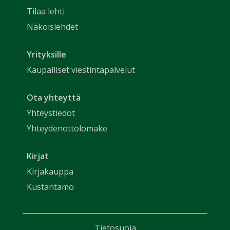
Tilaa lehti
Näköislehdet
Yrityksille
Kaupalliset viestintäpalvelut
Ota yhteyttä
Yhteystiedot
Yhteydenottolomake
Kirjat
Kirjakauppa
Kustantamo
Tietosuoja