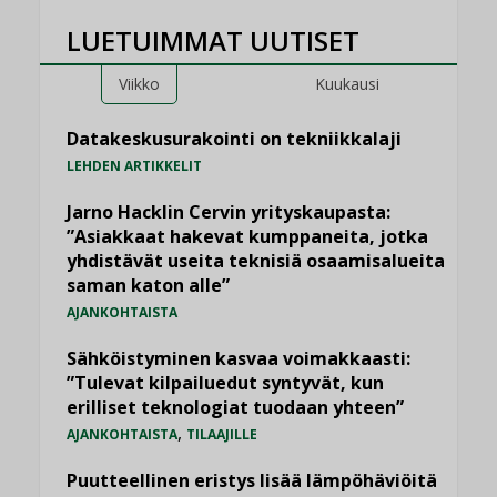
LUETUIMMAT UUTISET
Viikko
Kuukausi
Datakeskusurakointi on tekniikkalaji
LEHDEN ARTIKKELIT
Jarno Hacklin Cervin yrityskaupasta:
”Asiakkaat hakevat kumppaneita, jotka
yhdistävät useita teknisiä osaamisalueita
saman katon alle”
AJANKOHTAISTA
Sähköistyminen kasvaa voimakkaasti:
”Tulevat kilpailuedut syntyvät, kun
erilliset teknologiat tuodaan yhteen”
,
AJANKOHTAISTA
TILAAJILLE
Puutteellinen eristys lisää lämpöhäviöitä