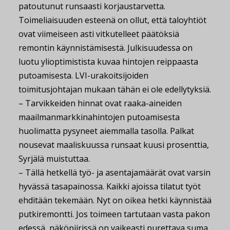
patoutunut runsaasti korjaustarvetta.
Toimeliaisuuden esteenä on ollut, että taloyhtiöt
ovat viimeiseen asti vitkutelleet päätöksiä
remontin käynnistämisestä. Julkisuudessa on
luotu ylioptimistista kuvaa hintojen reippaasta
putoamisesta. LVI-urakoitsijoiden
toimitusjohtajan mukaan tähän ei ole edellytyksiä.
– Tarvikkeiden hinnat ovat raaka-aineiden
maailmanmarkkinahintojen putoamisesta
huolimatta pysyneet aiemmalla tasolla. Palkat
nousevat maaliskuussa runsaat kuusi prosenttia,
Syrjälä muistuttaa.
– Tällä hetkellä työ- ja asentajamäärät ovat varsin
hyvässä tasapainossa. Kaikki ajoissa tilatut työt
ehditään tekemään. Nyt on oikea hetki käynnistää
putkiremontti. Jos toimeen tartutaan vasta pakon
edessä, näköpiirissä on vaikeasti purettava suma,