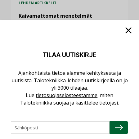
LEHDEN ARTIKKELIT
Kaivamattomat menetelmät
vakiinnuttavat asemansa taloyhtiöissä
,
LEHDEN ARTIKKELIT
TILAAJILLE
KATSO KAIKKI
TILAA UUTISKIRJE
Ajankohtaista tietoa alamme kehityksestä ja
uutisista. Talotekniikka-lehden uutiskirjeellä on jo
NÄKÖKULMIA
yli 3000 tilaajaa.
Lue
tietosuojaselosteestamme
, miten
Talotekniikka suojaa ja käsittelee tietojasi.
Puheista tekoihin – uusin teknologia
käyttöön kiinteistöissä
KOLUMNI
Sähköistäminen säästää euroja
KOLUMNI