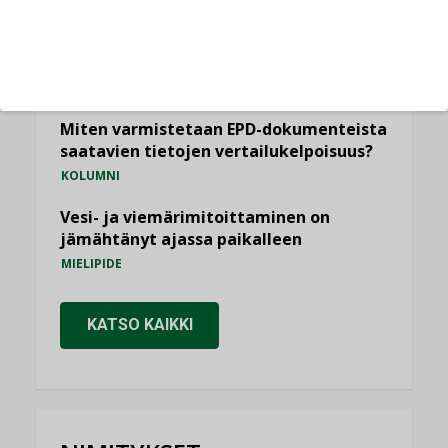
Yli miljoona kotia on vailla toimivaa
ilmanvaihtoa
KOLUMNI
Miten varmistetaan EPD-dokumenteista
saatavien tietojen vertailukelpoisuus?
KOLUMNI
Vesi- ja viemärimitoittaminen on
jämähtänyt ajassa paikalleen
MIELIPIDE
KATSO KAIKKI