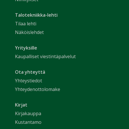
Talotekniikka-lehti
Tilaa lehti
Näköislehdet
Yrityksille
Kaupalliset viestintäpalvelut
Ota yhteyttä
Yhteystiedot
Yhteydenottolomake
Kirjat
Kirjakauppa
Kustantamo