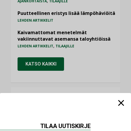
,
AJANKOHTAISTA
TILAAJILLE
Puutteellinen eristys lisää lämpöhäviöitä
LEHDEN ARTIKKELIT
Kaivamattomat menetelmät
vakiinnuttavat asemansa taloyhtiöissä
,
LEHDEN ARTIKKELIT
TILAAJILLE
KATSO KAIKKI
NÄKÖKULMIA
Puheista tekoihin – uusin teknologia
käyttöön kiinteistöissä
TILAA UUTISKIRJE
KOLUMNI