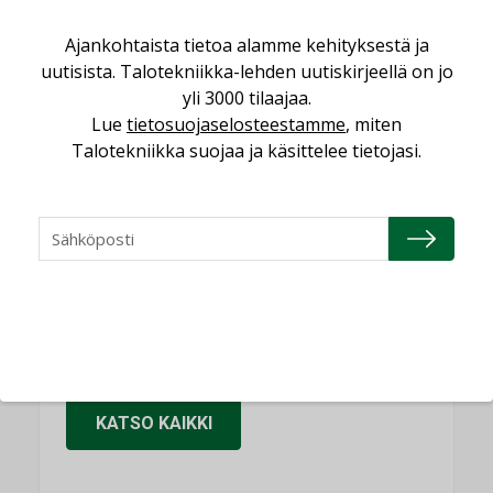
Sähköistäminen säästää euroja
Ajankohtaista tietoa alamme kehityksestä ja
KOLUMNI
uutisista. Talotekniikka-lehden uutiskirjeellä on jo
yli 3000 tilaajaa.
Yli miljoona kotia on vailla toimivaa
Lue
tietosuojaselosteestamme
, miten
ilmanvaihtoa
Talotekniikka suojaa ja käsittelee tietojasi.
KOLUMNI
Miten varmistetaan EPD-dokumenteista
saatavien tietojen vertailukelpoisuus?
KOLUMNI
Vesi- ja viemärimitoittaminen on
jämähtänyt ajassa paikalleen
MIELIPIDE
KATSO KAIKKI