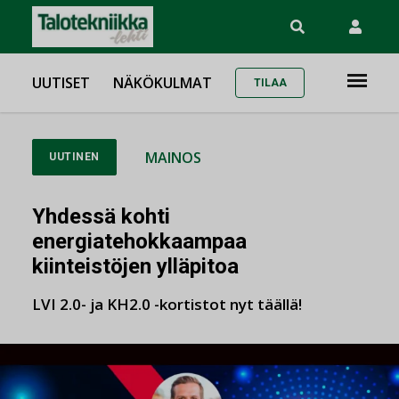
UUTISET
NÄKÖKULMAT
TILAA
MAINOS
UUTINEN
Yhdessä kohti
energiatehokkaampaa
kiinteistöjen ylläpitoa
LVI 2.0- ja KH2.0 -kortistot nyt täällä!