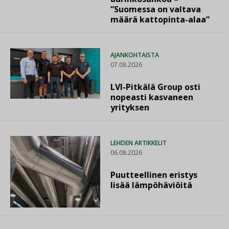
”Suomessa on valtava
määrä kattopinta-alaa”
AJANKOHTAISTA
07.08.2026
LVI-Pitkälä Group osti
nopeasti kasvaneen
yrityksen
LEHDEN ARTIKKELIT
06.08.2026
Puutteellinen eristys
lisää lämpöhäviöitä