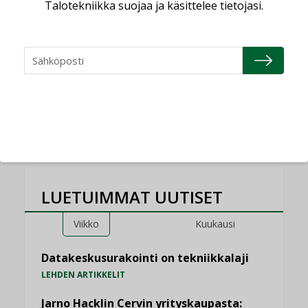
Talotekniikka suojaa ja käsittelee tietojasi.
Sähköistyminen kasvaa
voimakkaasti: ”Tulevat
kilpailuedut syntyvät,
kun erilliset
teknologiat tuodaan
yhteen”
LUETUIMMAT UUTISET
Viikko
Kuukausi
Datakeskusurakointi on tekniikkalaji
LEHDEN ARTIKKELIT
Jarno Hacklin Cervin yrityskaupasta: