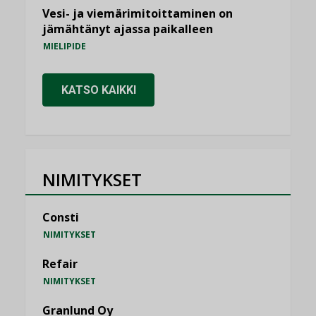
Vesi- ja viemärimitoittaminen on
jämähtänyt ajassa paikalleen
MIELIPIDE
KATSO KAIKKI
NIMITYKSET
Consti
NIMITYKSET
Refair
NIMITYKSET
Granlund Oy