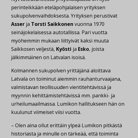
perinteikkään eteläpohjalaisen yrityksen
sukupolvenvaihdoksesta. Yrityksen perustivat
Asser
ja
Torsti Saikkonen
vuonna 1970
seinäjokelaisessa autotallissa. Pari vuotta
myöhemmin mukaan liittyivät kaksi muuta
Saikkosen veljestä,
Kyösti
ja
Esko
, joista
jälkimmäinen on Latvalan isoisä.
Kolmannen sukupolven yrittäjänä aloittava
Latvala on toiminut aiemmin rauhanturvaajana,
valmistavan teollisuuden vientitehtävissä ja
myynnin kehittämistehtävissä mm. pankki- ja
urheilumaailmassa. Lumikon hallitukseen hän on
kuulunut viimeiset viisi vuotta.
– Olen aina ollut erittäin ylpeä Lumikon pitkästä
historiasta ja minulle on tärkeää, että toiminta