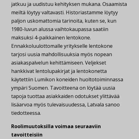
jatkuu ja uudistuu kehityksen mukana. Osaamista
meiltä löytyy valtavasti. Historiastamme löytyy
paljon uskomattomia tarinoita, kuten se, kun
1980-luvun alussa vaihtokaupassa saatiin
maksuksi 4-paikkainen lentokone.
Ennakkoluulottomalle yritykselle lentokone
tarjosi uusia mahdollisuuksia myös nopean
asiakaspalvelun kehittämiseen. Veljekset
hankkivat lentolupakirjat ja lentokonetta
käytettiin Lumikon koneiden huoltotoiminnassa
ympäri Suomen. Tavoitteena on löytää uusia
tapoja tuottaa asiakkaiden odotukset ylittävää
lisäarvoa myös tulevaisuudessa, Latvala sanoo
tiedotteessa.
Roolimuutoksilla voimaa seuraaviin
tavoitteisiin