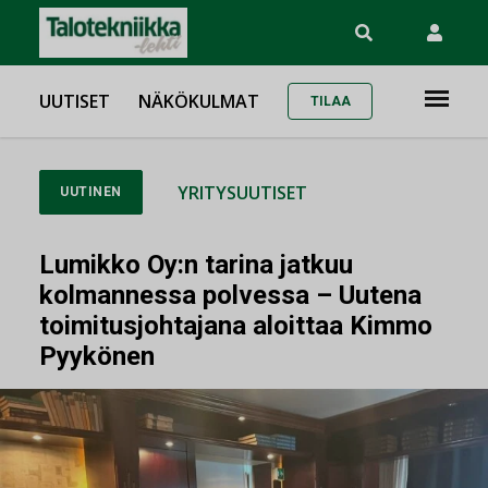
UUTISET
NÄKÖKULMAT
TILAA
YRITYSUUTISET
UUTINEN
Lumikko Oy:n tarina jatkuu
kolmannessa polvessa – Uutena
toimitusjohtajana aloittaa Kimmo
Pyykönen