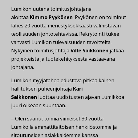
Lumikon uutena toimitusjohtajana
aloittaa
Kimmo Pyykönen
. Pyykönen on toiminut
lähes 20 vuotta menestyksekkäästi valmistavan
teollisuuden johtotehtävissä. Rekrytointi tukee
vahvasti Lumikon tulevaisuuden tavoitteita.
Nykyinen toimitusjohtaja
Ville Saikkonen
jatkaa
projekteista ja tuotekehityksestä vastaavana
johtajana.
Lumikon myyjätahoa edustava pitkäaikainen
hallituksen puheenjohtaja
Kari
Saikkonen
luottaa uudistusten ajavan Lumikkoa
juuri oikeaan suuntaan.
– Olen saanut toimia viimeiset 30 vuotta
Lumikolla ammattitaitoisen henkilöstömme ja
sitoutuneiden asiakkaidemme kanssa