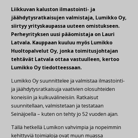
Liikkuvan kaluston ilmastointi- ja
jäähdytysratkaisujen valmistaja, Lumikko Oy,
siirtyy yrityskaupassa uuteen omistukseen.
Perheyrityksen uusi pääomistaja on Lauri
Latvala. Kauppaan kuuluu myös Lumikko
Huoltopalvelut Oy, jonka toimitusjohtajan
tehtävät Latvala ottaa vastuulleen, kertoo
Lumikko Oy tiedotteessaan.
Lumikko Oy suunnittelee ja valmistaa ilmastointi-
ja jäähdytysratkaisuja vaativien olosuhteiden
koneisiin ja kulkuvälineisiin. Ratkaisut
suunnitellaan, valmistetaan ja testataan
Seinäjoella – kuten on tehty jo 52 vuoden ajan.
Tällä hetkellä Lumikon vahvimpia ja nopeimmin
kehittyviä toimialoja ovat muun muassa