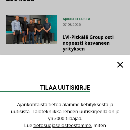
AJANKOHTAISTA
07.08.2026
LVI-Pitkälä Group osti
nopeasti kasvaneen
yrityksen
LEHDEN ARTIKKELIT
06.08.2026
Puutteellinen eristys
TILAA UUTISKIRJE
lisää lämpöhäviöitä
Ajankohtaista tietoa alamme kehityksestä ja
uutisista. Talotekniikka-lehden uutiskirjeellä on jo
yli 3000 tilaajaa.
AJANKOHTAISTA
Lue
tietosuojaselosteestamme
, miten
05.08.2026