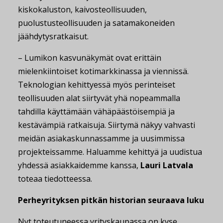
kiskokaluston, kaivosteollisuuden,
puolustusteollisuuden ja satamakoneiden
jäähdytysratkaisut.
– Lumikon kasvunäkymät ovat erittäin
mielenkiintoiset kotimarkkinassa ja viennissä.
Teknologian kehittyessä myös perinteiset
teollisuuden alat siirtyvät yhä nopeammalla
tahdilla käyttämään vähäpäästöisempiä ja
kestävämpiä ratkaisuja. Siirtymä näkyy vahvasti
meidän asiakaskunnassamme ja uusimmissa
projekteissamme. Haluamme kehittyä ja uudistua
yhdessä asiakkaidemme kanssa,
Lauri Latvala
toteaa tiedotteessa.
Perheyrityksen pitkän historian seuraava luku
Nyt toteutuneessa yrityskaupassa on kyse