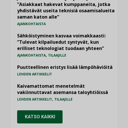
”Asiakkaat hakevat kumppaneita, jotka
yhdistävät useita teknisiä osaamisalueita
saman katon alle”
AJANKOHTAISTA
Sähköistyminen kasvaa voimakkaasti:
”Tulevat kilpailuedut syntyvät, kun
erilliset teknologiat tuodaan yhteen”
,
AJANKOHTAISTA
TILAAJILLE
Puutteellinen eristys lisää lämpöhäviöitä
LEHDEN ARTIKKELIT
Kaivamattomat menetelmät
vakiinnuttavat asemansa taloyhtiöissä
,
LEHDEN ARTIKKELIT
TILAAJILLE
KATSO KAIKKI