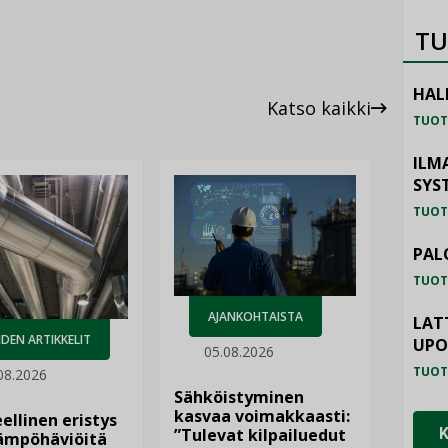
TU
HAL
Katso kaikki
TUOT
ILM
SYS
TUOT
PAL
TUOT
AJANKOHTAISTA
LAT
DEN ARTIKKELIT
UP
05.08.2026
TUOT
08.2026
Sähköistyminen
kasvaa voimakkaasti:
ellinen eristys
”Tulevat kilpailuedut
lämpöhäviöitä