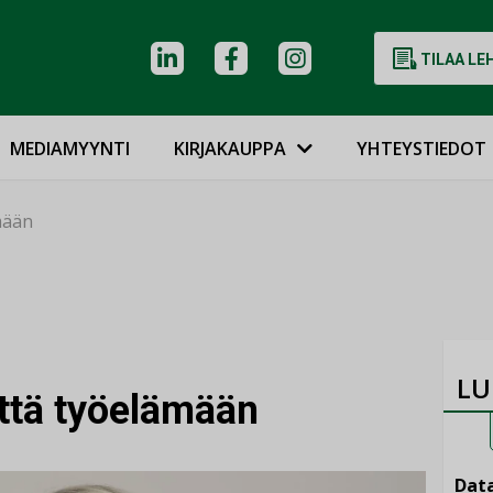
TILAA LE
MEDIAMYYNTI
KIRJAKAUPPA
YHTEYSTIEDOT
ämään
LU
yttä työelämään
Data