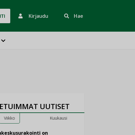
Kirjaudu
Hae
HTI
ETUIMMAT UUTISET
Viikko
Kuukausi
keskusurakointi on