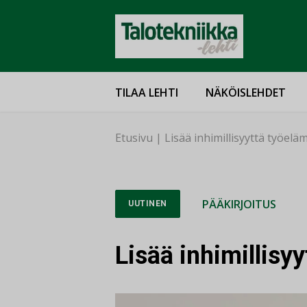
TILAA LEHTI
NÄKÖISLEHDET
Etusivu
|
Lisää inhimillisyyttä työel
PÄÄKIRJOITUS
UUTINEN
Lisää inhimillisy