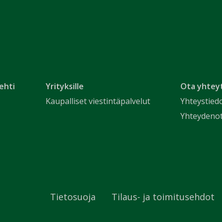
ehti
Yrityksille
Ota yhtey
Kaupalliset viestintäpalvelut
Yhteystied
Yhteydeno
Tietosuoja
Tilaus- ja toimitusehdot