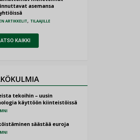
iinnuttavat asemansa
yhtiöissä
,
EN ARTIKKELIT
TILAAJILLE
KATSO KAIKKI
KÖKULMIA
ista tekoihin – uusin
ologia käyttöön kiinteistöissä
MNI
öistäminen säästää euroja
MNI