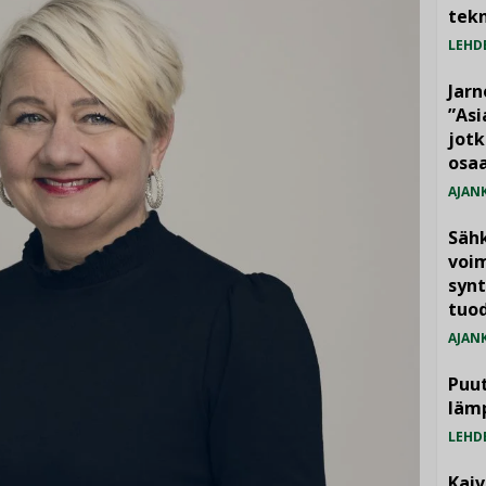
tekn
LEHD
Jarn
”As
jotk
osaa
AJAN
Säh
voim
synt
tuo
AJAN
Puut
läm
LEHD
Kai