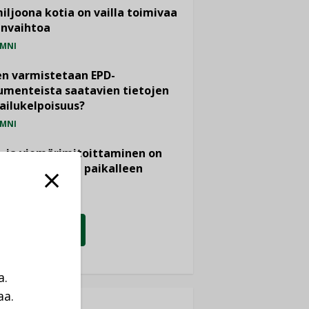
miljoona kotia on vailla toimivaa
anvaihtoa
MNI
n varmistetaan EPD-
menteista saatavien tietojen
ailukelpoisuus?
MNI
- ja viemärimitoittaminen on
htänyt ajassa paikalleen
PIDE
KATSO KAIKKI
a.
aa.