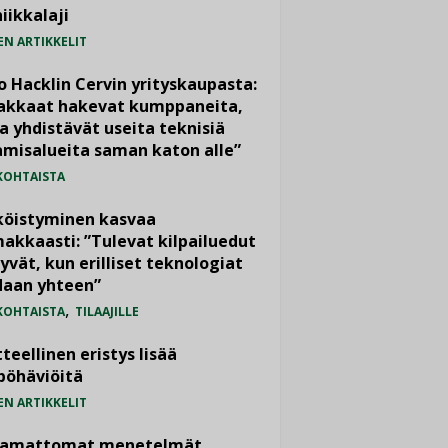
iikkalaji
EN ARTIKKELIT
o Hacklin Cervin yrityskaupasta:
iakkaat hakevat kumppaneita,
a yhdistävät useita teknisiä
misalueita saman katon alle”
KOHTAISTA
köistyminen kasvaa
akkaasti: ”Tulevat kilpailuedut
yvät, kun erilliset teknologiat
daan yhteen”
,
KOHTAISTA
TILAAJILLE
teellinen eristys lisää
pöhäviöitä
EN ARTIKKELIT
vamattomat menetelmät