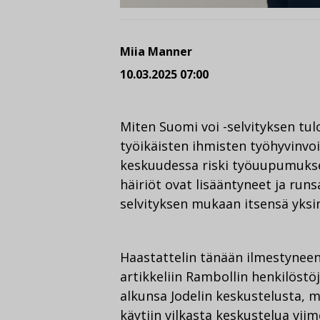
Miia Manner
10.03.2025 07:00
Miten Suomi voi -selvityksen tul
työikäisten ihmisten työhyvinvoi
keskuudessa riski työuupumuksee
häiriöt ovat lisääntyneet ja run
selvityksen mukaan itsensä yksin
Haastattelin tänään ilmestynee
artikkeliin Rambollin henkilöstö
alkunsa Jodelin keskustelusta, 
käytiin vilkasta keskustelua vii