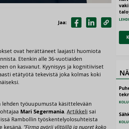
vak
talo
LEHD
Jaa:
JAA
JAA
KOPIOI
FACEBOOKISSA
LINKEDINISSÄ
LINKKI
okset ovat herättäneet laajasti huomiota
nnista. Etenkin alle 36-vuotiaiden
n on kasvanut. Kyynisyys ja kognitiiviset
NÄ
saasti etätyötä tekevistä joka kolmas koki
äiseksi.
Puhe
tekn
KOLU
n lehden työuupumusta käsittelevään
johtajaa
Mari Segermania
.
Artikkeli
sai
Sähk
missä Rambollin työskentelyolosuhteista
KOLU
me kesänä.
”Firma pyörii ylitöillä ja nuoret koko