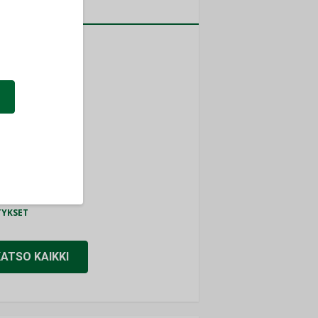
a
MITYKSET
ti
TYKSET
ir
TYKSET
nlund Oy
TYKSET
eider Electric
TYKSET
KATSO KAIKKI