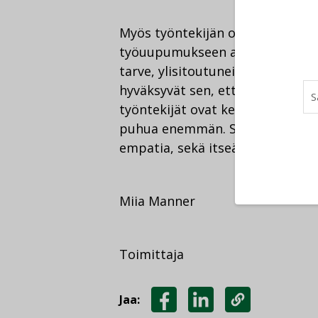
Myös työntekijän omilla toimilla
työuupumukseen altistuvilla saa
tarve, ylisitoutuneisuus ja työho
hyväksyvät sen, että parhaat tu
työntekijät ovat kestävästi hyvin
puhua enemmän. Sen kulmakiviä 
empatia, sekä itseä että kollego
Miia Manner
Toimittaja
Jaa: