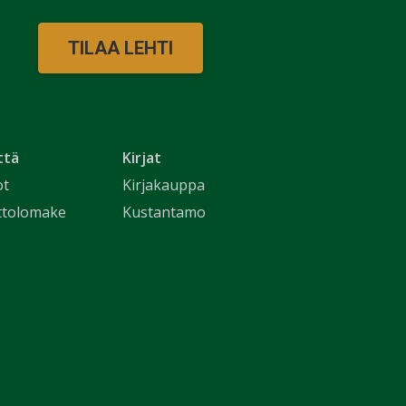
TILAA LEHTI
ttä
Kirjat
ot
Kirjakauppa
ttolomake
Kustantamo