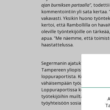
ajan burniksen partaalla”
, todetti
kommentointiin yli sata kertaa.
vakavasti. Yksikin huono työnte
kertoi, että Rambollilla on havai
oleville työntekijöille on tärkeä
apua. ”Me näemme, että toimistol
haastattelussa.
Segermanin ajatukset saavat vah
Tampereen yliopiston Työuupum
loppuraportista. Kun etätyötä teh
vähäisempään työuupumusoireil
Loppuraportissa kehotetaan kiin
työtekijöihin muiltakin osin: per
A
työyhteisöön sosiaalistuminen t
Ta