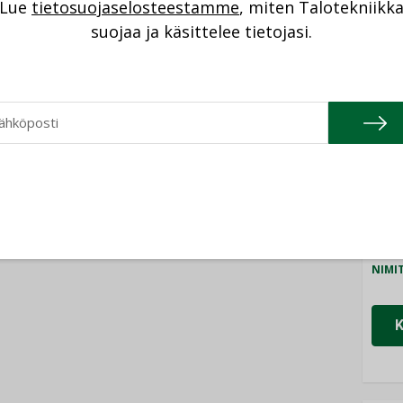
Lue
tietosuojaselosteestamme
, miten Talotekniikk
NI
suojaa ja käsittelee tietojasi.
 on merkittävä rooli. Toistuvaan
Cons
ttaa olla taustalla korkea hyväksynnän
NIMI
lismi. Tarvitaan myös johtajia, jotka
lokset syntyvät ympäristössä, missä
Refa
voivia. Inhimillisestä työelämästä pitäisikin
NIMI
ovat aito läsnäolo, ymmärrys, arvostus ja
Gra
ita kohtaan.
NIMI
Schn
NIMI