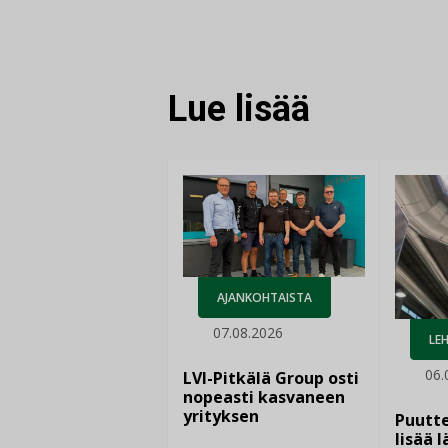
JAA
JAA
KOPIOI
FACEBOOKISSA
LINKEDINISSÄ
LINKKI
Lue lisää
AJANKOHTAISTA
07.08.2026
LEH
06.
LVI-Pitkälä Group osti
nopeasti kasvaneen
yrityksen
Puutte
lisää 