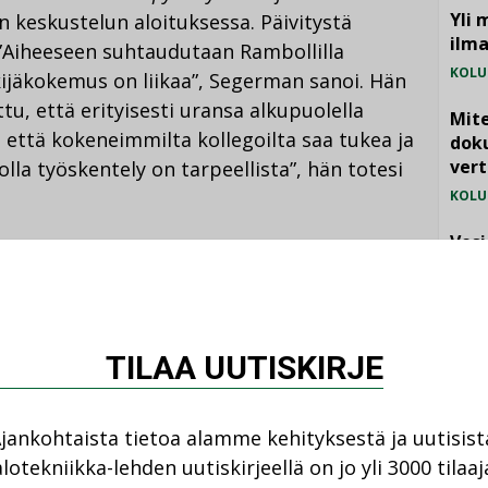
Yli 
in keskustelun aloituksessa. Päivitystä
ilm
 ”Aiheeseen suhtaudutaan Rambollilla
KOLU
kijäkokemus on liikaa”, Segerman sanoi. Hän
ttu, että erityisesti uransa alkupuolella
Mite
ä, että kokeneimmilta kollegoilta saa tukea ja
doku
vert
la työskentely on tarpeellista”, hän totesi
KOLU
Vesi
jämä
vistusta helmikuussa julkaistusta,
MIELI
uksen alkulähteillä -tutkimushankkeen
tiin alle puolet työajasta, se kytkeytyi
TILAA UUTISKIRJE
uun verrattuna runsaaseen etätyöhön.
nittämään erityisesti huomiota nuoriin
ehdytyksen tulee olla pitkäjänteistä ja
jankohtaista tietoa alamme kehityksestä ja uutisist
ulee turvata.
lotekniikka-lehden uutiskirjeellä on jo yli 3000 tilaaj